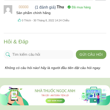
(1 đánh giá)
Thu
Đã mua hàng
Được xếp
Sản phẩm chính hãng
hạng
5
5
sao
0
Thích
-
30 Tháng 8, 2022 14:24 Chiều
Hỏi & Đáp
GỬI CÂU HỎI
Không có câu hỏi nào! hãy là người đầu tiên đặt câu hỏi ngay.