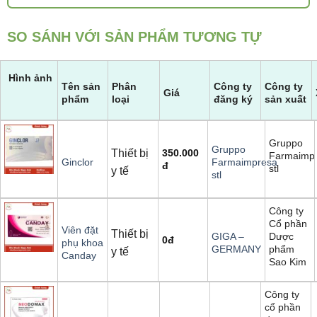
SO SÁNH VỚI SẢN PHẨM TƯƠNG TỰ
Hình ảnh
Tên sản
Phân
Công ty
Công ty
Giá
phẩm
loại
đăng ký
sản xuất
Gruppo
Gruppo
Thiết bị
350.000
Farmaimp
Ginclor
Farmaimpresa
đ
stl
y tế
stl
Công ty
Cổ phần
Viên đặt
Thiết bị
Dược
GIGA –
0
đ
phụ khoa
phẩm
GERMANY
y tế
Canday
Sao Kim
Công ty
cổ phần