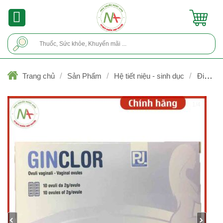
Skip
to
content
Tìm
kiếm:
/
/
/
Trang chủ
Sản Phẩm
Hệ tiết niệu - sinh dục
Điều trị
vùng âm đạo
1/4