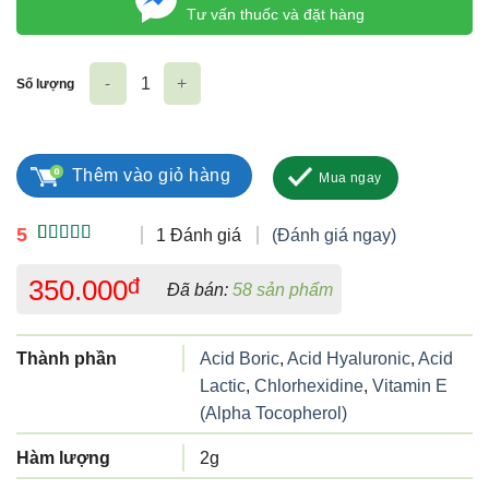
Tư vấn thuốc và đặt hàng
Số lượng
Ginclor số lượng
Thêm vào giỏ hàng
Mua ngay
5
1 Đánh giá
(Đánh giá ngay)
5.00
1
trên 5
dựa trên
350.000
đ
Đã bán:
58 sản phẩm
đánh giá
Thành phần
Acid Boric
,
Acid Hyaluronic
,
Acid
Lactic
,
Chlorhexidine
,
Vitamin E
(Alpha Tocopherol)
Hàm lượng
2g