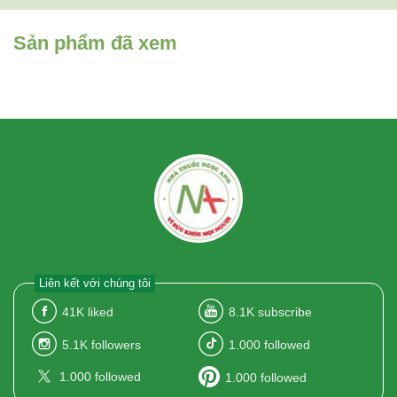
Sản phẩm đã xem
Liên kết với chúng tôi
41K
liked
8.1K
subscribe
5.1K
followers
1.000
followed
1.000
followed
1.000
followed