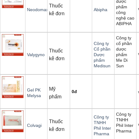
dược
Thuốc
phẩm
Neodomax
Abipha
công
kê đơn
nghệ cao
ABIPHA
Công ty
cổ phần
Công ty
dược
Cổ phần
Thuốc
phẩm
Valygyno
Dược
kê đơn
Me Di
phẩm
Sun
Medisun
Mỹ
Gel PK
0
đ
Melysa
phẩm
Công ty
Công ty
TNHH
Thuốc
TNHH
Phil Inter
Colvagi
Phil Inter
kê đơn
Pharma
Pharma