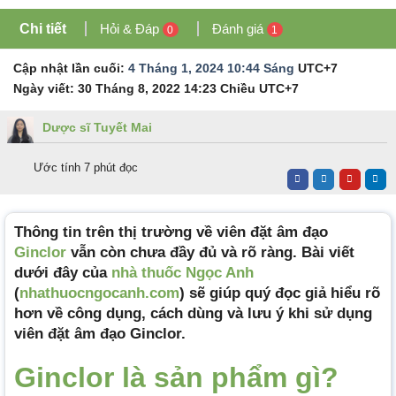
Chi tiết
Hỏi & Đáp
Đánh giá
0
1
Cập nhật lần cuối:
4 Tháng 1, 2024 10:44 Sáng
UTC+7
Ngày viết:
30 Tháng 8, 2022 14:23 Chiều
UTC+7
Dược sĩ Tuyết Mai
Ước tính 7 phút đọc
Thông tin trên thị trường về viên đặt âm đạo
Ginclor
vẫn còn chưa đầy đủ và rõ ràng. Bài viết
dưới đây của
nhà thuốc Ngọc Anh
(
nhathuocngocanh.com
) sẽ giúp quý đọc giả hiểu rõ
hơn về công dụng, cách dùng và lưu ý khi sử dụng
viên đặt âm đạo Ginclor.
Ginclor là
sả
n phẩm gì?