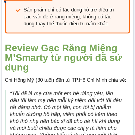
Sản phẩm chỉ có tác dụng hỗ trợ điều trị
các vấn đề ở răng miệng, không có tác
dụng thay thế thuốc điều trị nấm khác.
Review Gạc Răng Miệng
M’Smarty từ người đã sử
dụng
Chị Hồng Mỹ (30 tuổi) đến từ TP.Hồ Chí Minh chia sẻ:
“Tôi đã là mẹ của một em bé đáng yêu, lần
đầu tôi làm mẹ nên mỗi kỷ niệm đối với tôi đều
rất đáng nhớ. Có một lần, con tôi bị nhiễm
khuẩn đường hô hấp, viêm phổi có kèm theo
khó thở nhẹ nên bác sĩ đã cho bé hít khí dung
và mỗi buổi chiều được các chị y tá tiêm cho
kháng sinh. Không hiểu lý do gì sau một thời