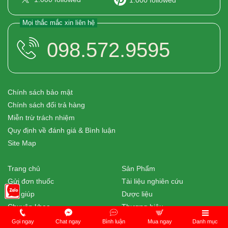
1.000
followed
Mọi thắc mắc xin liên hệ
098.572.9595
Chính sách bảo mật
Chính sách đổi trả hàng
Miễn trừ trách nhiệm
Quy định về đánh giá & Bình luận
Site Map
Trang chủ
Sản Phẩm
Gửi đơn thuốc
Tài liệu nghiên cứu
Trợ giúp
Dược liệu
Chuyên khoa
Thương hiệu
Danh sách tác giả
Hoạt chất
Gọi ngay
Chat ngay
Bình luận
Mua ngay
Danh mục