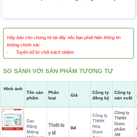
Hãy báo cho chúng tôi tại đây nếu bạn phát hiện thông tin
không chính xác
Tuyên bố từ chối trách nhiệm
-
SO SÁNH VỚI SẢN PHẨM TƯƠNG TỰ
Hình ảnh
Tên sản
Phân
Công ty
Công ty
Giá
phẩm
loại
đăng ký
sản xuất
Công ty
Công ty
TNHH
Gạc
TNHH
Dược
Thiết bị
Răng
Hóa
0
đ
phẩm
Miệng
Dược
y tế
3M