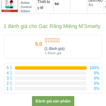
DENTAID
Thiết bị
Active
0
đ
S.L
Control
y tế
500ml
1 đánh giá cho
Gạc Răng Miệng M’Smarty
5,0
Được xếp
(1 đánh giá)
hạng
5.00
5
1 Đánh giá
sao
5
100%
4
0%
3
0%
2
0%
1
0%
Đánh giá sản phẩm