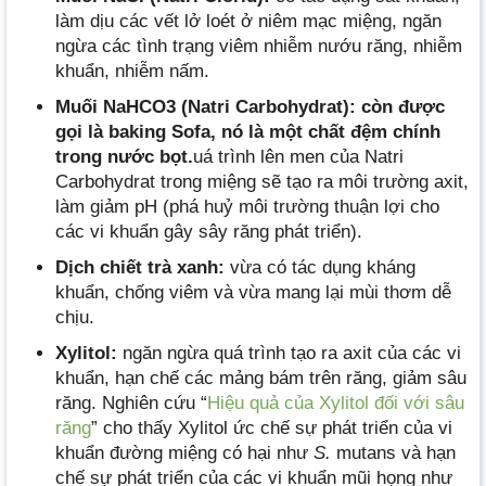
làm dịu các vết lở loét ở niêm mạc miệng, ngăn
ngừa các tình trạng viêm nhiễm nướu răng, nhiễm
khuẩn, nhiễm nấm.
Muối NaHCO3 (Natri Carbohydrat): còn được
gọi là baking Sofa, nó là một chất đệm chính
trong nước bọt.
uá trình lên men của Natri
Carbohydrat trong miệng sẽ tạo ra môi trường axit,
làm giảm pH (phá huỷ môi trường thuận lợi cho
các vi khuẩn gây sây răng phát triển).
Dịch chiết trà xanh:
vừa có tác dụng kháng
khuẩn, chống viêm và vừa mang lại mùi thơm dễ
chịu.
Xylitol:
ngăn ngừa quá trình tạo ra axit của các vi
khuẩn, hạn chế các mảng bám trên răng, giảm sâu
răng. Nghiên cứu “
Hiệu quả của Xylitol đối với sâu
răng
” cho thấy Xylitol ức chế sự phát triển của vi
khuẩn đường miệng có hại như
S.
mutans và hạn
chế sự phát triển của các vi khuẩn mũi họng như