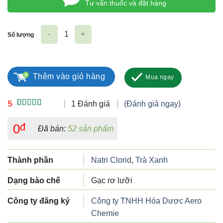
Tư vấn thuốc và đặt hàng
Số lượng
Gạc Răng Miệng M'Smarty số lượng
Thêm vào giỏ hàng
Mua ngay
5
1 Đánh giá
(Đánh giá ngay)
5.00
1
trên 5
dựa trên
0
đ
Đã bán:
52 sản phẩm
đánh giá
Thành phần
Natri Clorid
,
Trà Xanh
Dạng bào chế
Gạc rơ lưỡi
Công ty đăng ký
Công ty TNHH Hóa Dược Aero
Chemie