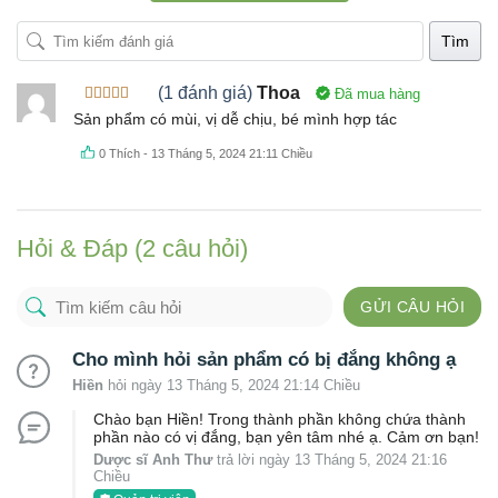
Tìm
(1 đánh giá)
Thoa
Đã mua hàng
Được xếp
Sản phẩm có mùi, vị dễ chịu, bé mình hợp tác
hạng
5
5
sao
0
Thích
-
13 Tháng 5, 2024 21:11 Chiều
Hỏi & Đáp (2 câu hỏi)
GỬI CÂU HỎI
Cho mình hỏi sản phẩm có bị đắng không ạ
Hiền
hỏi ngày 13 Tháng 5, 2024 21:14 Chiều
Chào bạn Hiền! Trong thành phần không chứa thành
phần nào có vị đắng, bạn yên tâm nhé ạ. Cảm ơn bạn!
Dược sĩ Anh Thư
trả lời ngày 13 Tháng 5, 2024 21:16
Chiều