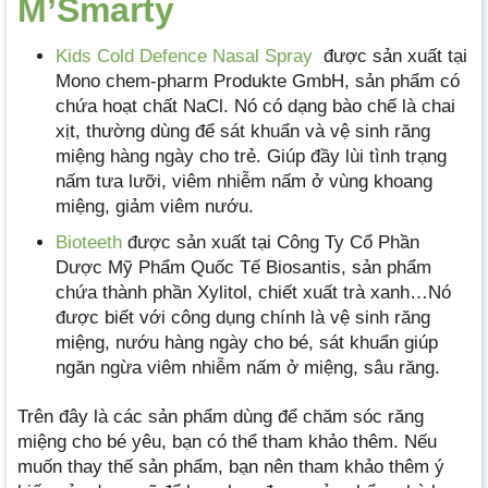
M’Smarty
Kids Cold Defence Nasal Spray
được sản xuất tại
Mono chem-pharm Produkte GmbH, sản phẩm có
chứa hoạt chất NaCl. Nó có dạng bào chế là chai
xịt, thường dùng để sát khuẩn và vệ sinh răng
miệng hàng ngày cho trẻ. Giúp đầy lùi tình trạng
nấm tưa lưỡi, viêm nhiễm nấm ở vùng khoang
miệng, giảm viêm nướu.
Bioteeth
được sản xuất tại Công Ty Cổ Phần
Dược Mỹ Phẩm Quốc Tế Biosantis, sản phẩm
chứa thành phần Xylitol, chiết xuất trà xanh…Nó
được biết với công dụng chính là vệ sinh răng
miệng, nướu hàng ngày cho bé, sát khuẩn giúp
ngăn ngừa viêm nhiễm nấm ở miệng, sâu răng.
Trên đây là các sản phẩm dùng để chăm sóc răng
miệng cho bé yêu, bạn có thể tham khảo thêm. Nếu
muốn thay thế sản phẩm, bạn nên tham khảo thêm ý