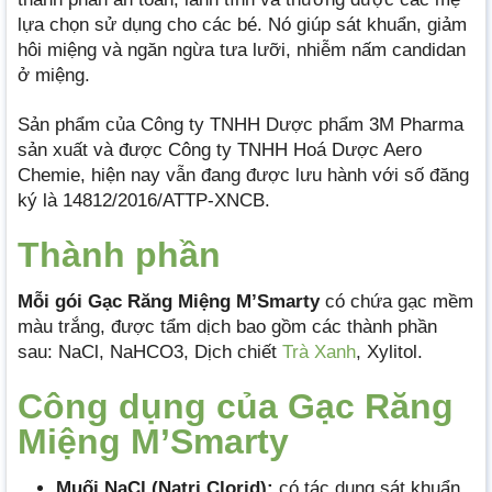
lựa chọn sử dụng cho các bé. Nó giúp sát khuẩn, giảm
hôi miệng và ngăn ngừa tưa lưỡi, nhiễm nấm candidan
ở miệng.
Sản phẩm của Công ty TNHH Dược phẩm 3M Pharma
sản xuất và được Công ty TNHH Hoá Dược Aero
Chemie, hiện nay vẫn đang được lưu hành với số đăng
ký là 14812/2016/ATTP-XNCB.
Thành phần
Mỗi gói Gạc Răng Miệng M’Smarty
có chứa gạc mềm
màu trắng, được tẩm dịch bao gồm các thành phần
sau: NaCl, NaHCO3, Dịch chiết
Trà Xanh
, Xylitol.
Công dụng của Gạc Răng
Miệng M’Smarty
Muối NaCl (Natri Clorid):
có tác dụng sát khuẩn,