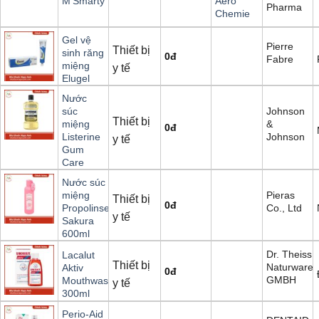
M'Smarty
Aero
Pharma
Chemie
Gel vệ
Pierre
Thiết bị
sinh răng
0
đ
Fabre
miệng
y tế
Elugel
Nước
Johnson
súc
Thiết bị
&
miệng
0
đ
Johnson
Listerine
y tế
Gum
Care
Nước súc
Pieras
miệng
Thiết bị
0
đ
Co., Ltd
Propolinse
y tế
Sakura
600ml
Dr. Theiss
Lacalut
Thiết bị
Naturware
Aktiv
0
đ
GMBH
Mouthwash
y tế
300ml
Perio-Aid