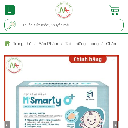
Skip
to
content
Tìm
kiếm:
/
/
/
Trang chủ
Sản Phẩm
Tai - miệng - họng
Chăm sóc
răng miệng
1/5