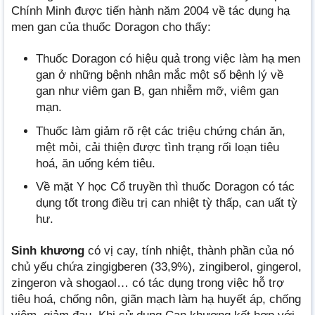
Chính Minh được tiến hành năm 2004 về tác dụng hạ
men gan của thuốc Doragon cho thấy:
Thuốc Doragon có hiệu quả trong việc làm hạ men
gan ở những bệnh nhân mắc một số bệnh lý về
gan như viêm gan B, gan nhiễm mỡ, viêm gan
mạn.
Thuốc làm giảm rõ rệt các triệu chứng chán ăn,
mệt mỏi, cải thiện được tình trạng rối loạn tiêu
hoá, ăn uống kém tiêu.
Về mặt Y học Cổ truyền thì thuốc Doragon có tác
dụng tốt trong điều trị can nhiệt tỳ thấp, can uất tỳ
hư.
Sinh khương
có vị cay, tính nhiệt, thành phần của nó
chủ yếu chứa zingigberen (33,9%), zingiberol, gingerol,
zingeron và shogaol… có tác dụng trong việc hỗ trợ
tiêu hoá, chống nôn, giãn mạch làm hạ huyết áp, chống