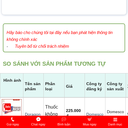
Hãy báo cho chúng tôi tại đây nếu bạn phát hiện thông tin
không chính xác
Tuyên bố từ chối trách nhiệm
-
SO SÁNH VỚI SẢN PHẨM TƯƠNG TỰ
Hình ảnh
Tên sản
Phân
Công ty
Công ty
Giá
phẩm
loại
đăng ký
sản xuất
Thuốc
225.000
Domesco
không
Doragon
Domesco
đ
kê đơn
Gọi ngay
Chat ngay
Bình luận
Mua ngay
Danh mục