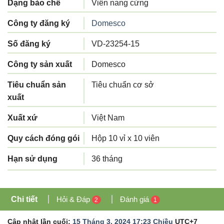
Dạng bào chế
Viên nang cứng
Công ty đăng ký
Domesco
Số đăng ký
VD-23254-15
Công ty sản xuất
Domesco
Tiêu chuẩn sản
Tiêu chuẩn cơ sở
xuất
Xuất xứ
Việt Nam
Quy cách đóng gói
Hộp 10 vỉ x 10 viên
Hạn sử dụng
36 tháng
Chi tiết
Hỏi & Đáp
Đánh giá
2
1
Cập nhật lần cuối:
15 Tháng 3, 2024 17:23 Chiều
UTC+7