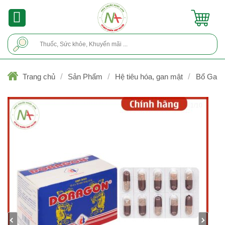
Skip
to
content
Tìm
kiếm:
/
/
/
Trang chủ
Sản Phẩm
Hệ tiêu hóa, gan mật
Bổ Gan
1/10