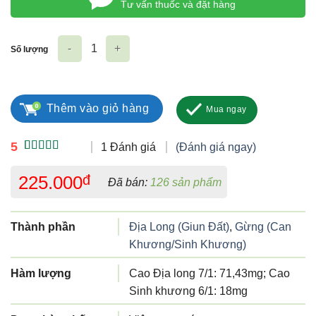
Tư vấn thuốc và đặt hàng
Số lượng
Doragon số lượng
Thêm vào giỏ hàng
Mua ngay
5
1 Đánh giá
(Đánh giá ngay)
5.00
1
trên 5
dựa trên
225.000
đ
Đã bán:
126 sản phẩm
đánh giá
Thành phần
Địa Long (Giun Đất)
,
Gừng (Can
Khương/Sinh Khương)
Hàm lượng
Cao Địa long 7/1: 71,43mg; Cao
Sinh khương 6/1: 18mg