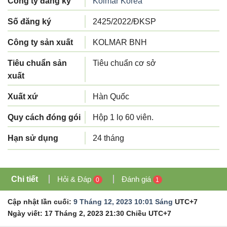
Công ty đăng ký
Kolmar Korea
Số đăng ký
2425/2022/ĐKSP
Công ty sản xuất
KOLMAR BNH
Tiêu chuẩn sản
Tiêu chuẩn cơ sở
xuất
Xuất xứ
Hàn Quốc
Quy cách đóng gói
Hộp 1 lọ 60 viên.
Hạn sử dụng
24 tháng
Chi tiết
Hỏi & Đáp
Đánh giá
0
1
Cập nhật lần cuối:
9 Tháng 12, 2023 10:01 Sáng
UTC+7
Ngày viết:
17 Tháng 2, 2023 21:30 Chiều
UTC+7