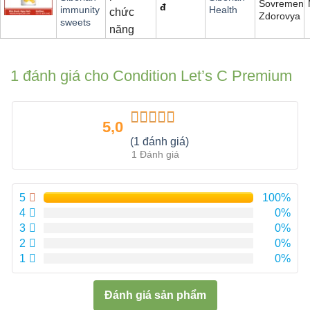
Sovremenn
đ
immunity
Health
chức
Zdorovya
sweets
năng
1 đánh giá cho
Condition Let’s C Premium
5,0
Được xếp
(1 đánh giá)
hạng
5.00
5
1 Đánh giá
sao
5
100%
4
0%
3
0%
2
0%
1
0%
Đánh giá sản phẩm