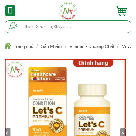
Skip
to
content
Tìm
kiếm:
/
/
/
Trang chủ
Sản Phẩm
Vitamin - Khoáng Chất
Vitami
C
1/5