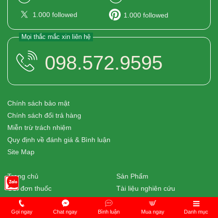
1.000
followed
1.000
followed
Mọi thắc mắc xin liên hệ
098.572.9595
Chính sách bảo mật
Chính sách đổi trả hàng
Miễn trừ trách nhiệm
Quy định về đánh giá & Bình luận
Site Map
Trang chủ
Sản Phẩm
Gửi đơn thuốc
Tài liệu nghiên cứu
Trợ giúp
Dược liệu
Chuyên khoa
Thương hiệu
Gọi ngay
Chat ngay
Bình luận
Mua ngay
Danh mục