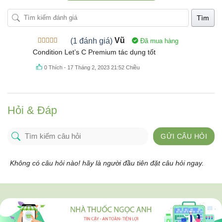
Tìm
(1 đánh giá)
Vũ
Đã mua hàng
Được xếp
Condition Let’s C Premium tác dụng tốt
hạng
5
5
sao
0
Thích
-
17 Tháng 2, 2023 21:52 Chiều
Hỏi & Đáp
GỬI CÂU HỎI
Không có câu hỏi nào! hãy là người đầu tiên đặt câu hỏi ngay.