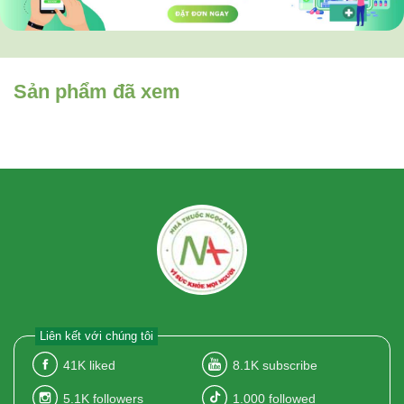
Sản phẩm đã xem
Liên kết với chúng tôi
41K
liked
8.1K
subscribe
5.1K
followers
1.000
followed