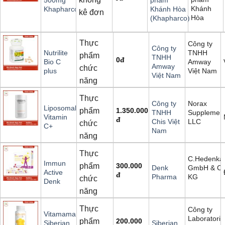
Khánh
Khapharco
Khánh Hòa
kê đơn
Hòa
(Khapharco)
Thực
Công ty
Công ty
TNHH
Nutrilite
phẩm
TNHH
0
đ
Amway
Bio C
Amway
chức
Việt Nam
plus
Việt Nam
năng
Thực
Norax
Công ty
Liposomal
phẩm
1.350.000
Supplement
TNHH
Vitamin
đ
LLC
Chis Việt
chức
C+
Nam
năng
Thực
C.Hedenk
Immun
phẩm
300.000
GmbH & Co
Denk
Active
đ
KG
Pharma
chức
Denk
năng
Thực
Công ty
Vitamama
Laboratoriy
phẩm
200.000
Siberian
Siberian