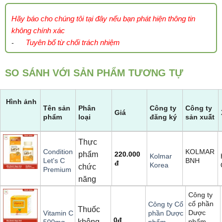
Hãy báo cho chúng tôi tại đây nếu bạn phát hiện thông tin
không chính xác
Tuyên bố từ chối trách nhiệm
-
SO SÁNH VỚI SẢN PHẨM TƯƠNG TỰ
Hình ảnh
Tên sản
Phân
Công ty
Công ty
Giá
phẩm
loại
đăng ký
sản xuất
Thực
KOLMAR
Condition
phẩm
220.000
Kolmar
BNH
Let's C
đ
Korea
chức
Premium
năng
Công ty
cổ phần
Công ty Cổ
Thuốc
Dược
Vitamin C
phần Dược
0
đ
không
phẩm
500mg
phẩm