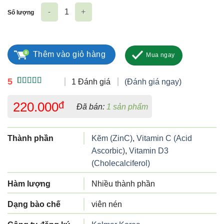
Số lượng
Condition Let's C Premium số lượng
Thêm vào giỏ hàng
Mua ngay
5
1 Đánh giá
(Đánh giá ngay)
5.00
1
trên 5
dựa trên
220.000
đ
Đã bán:
1 sản phẩm
đánh giá
Thành phần
Kẽm (ZinC)
,
Vitamin C (Acid
Ascorbic)
,
Vitamin D3
(Cholecalciferol)
Hàm lượng
Nhiều thành phần
Dạng bào chế
viên nén