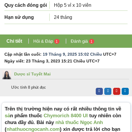
Quy cách đóng gói
Hộp 5 vỉ x 10 viên
Hạn sử dụng
24 tháng
Chi tiết
Hỏi & Đáp
Đánh giá
1
1
Cập nhật lần cuối:
19 Tháng 9, 2025 15:02 Chiều
UTC+7
Ngày viết:
23 Tháng 3, 2023 15:21 Chiều
UTC+7
Dược sĩ Tuyết Mai
Ước tính 8 phút đọc
Trên thị trường hiện nay có rất nhiều thông tin về
sả
n phẩm thuốc
Chymorich 8400 UI
tuy nhiên còn
chưa đầy đủ. Bài này
nhà thuốc Ngọc Anh
(
nhathuocngocanh.com
) xin được trả lời cho bạn