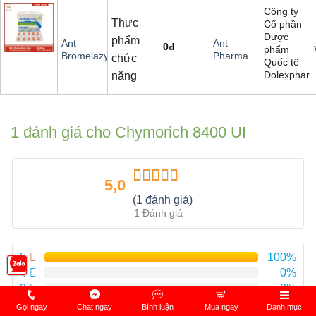
Công ty
Thực
Cổ phần
Dược
phẩm
Ant
Ant
0
đ
phẩm
Bromelazyn
Pharma
chức
Quốc tế
Dolexphar
năng
1 đánh giá cho
Chymorich 8400 UI
5,0
Được xếp
(1 đánh giá)
hạng
5.00
5
1 Đánh giá
sao
5
100%
4
0%
3
0%
2
0%
Gọi ngay
Chat ngay
Bình luận
Mua ngay
Danh mục