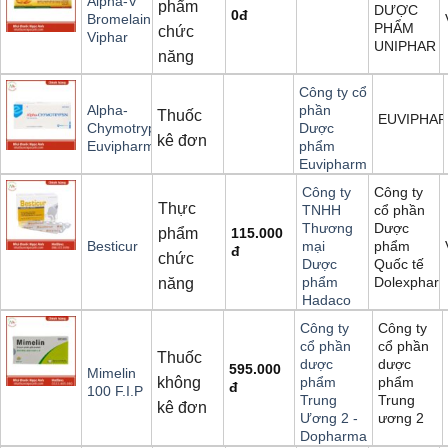
Alpha-V
phẩm
DƯỢC
0
đ
Bromelain
PHẨM
chức
Viphar
UNIPHAR
năng
Công ty cổ
Alpha-
phần
Thuốc
EUVIPHA
Chymotrypsin
Dược
kê đơn
Euvipharm
phẩm
Euvipharm
Công ty
Công ty
Thực
cổ phần
TNHH
Dược
Thương
phẩm
115.000
phẩm
Besticur
mại
đ
chức
Quốc tế
Dược
Dolexphar
phẩm
năng
Hadaco
Công ty
Công ty
cổ phần
cổ phần
Thuốc
dược
dược
595.000
Mimelin
không
phẩm
phẩm
đ
100 F.I.P
Trung
Trung
kê đơn
ương 2
Ương 2 -
Dopharma