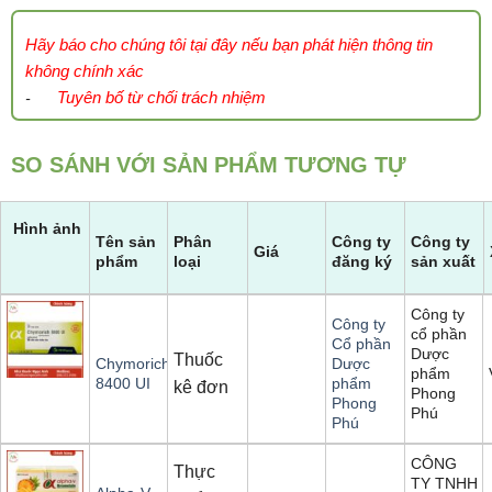
Hãy báo cho chúng tôi tại đây nếu bạn phát hiện thông tin
không chính xác
Tuyên bố từ chối trách nhiệm
-
SO SÁNH VỚI SẢN PHẨM TƯƠNG TỰ
Hình ảnh
Tên sản
Phân
Công ty
Công ty
Giá
phẩm
loại
đăng ký
sản xuất
Công ty
Công ty
cổ phần
Cổ phần
Dược
Thuốc
Chymorich
Dược
phẩm
8400 UI
phẩm
kê đơn
Phong
Phong
Phú
Phú
CÔNG
Thực
TY TNHH