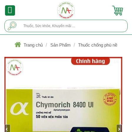
Skip
to
content
Tìm
kiếm:
/
/
Trang chủ
Sản Phẩm
Thuốc chống phù nề
1/6