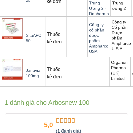
25
kê đơn
Trung
Trung
ương 2
Ương 2 -
Dopharma
Công ty
Công ty
Cổ phần
cổ phần
Dược
Thuốc
SitaAPC
dược
phẩm
50
phẩm
kê đơn
Ampharco
Ampharco
U.S.A
USA
Organon
Pharma
Thuốc
Januvia
(UK)
100mg
kê đơn
Limited
1 đánh giá cho
Arbosnew 100
5,0
Được xếp
(1 đánh giá)