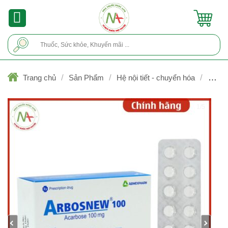
Skip
to
content
Tìm
kiếm:
/
/
/
Trang chủ
Sản Phẩm
Hệ nội tiết - chuyển hóa
Điều t
đái tháo đường
1/5