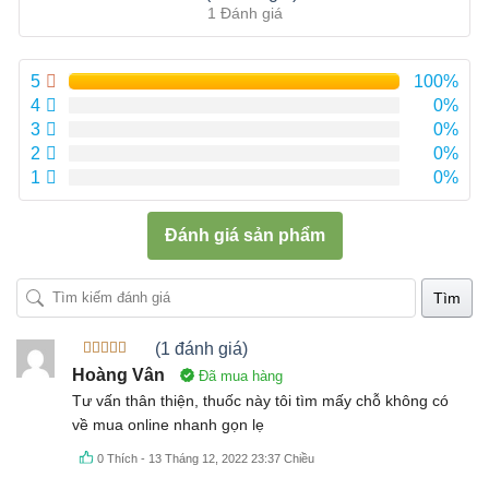
hạng
5.00
5
1 Đánh giá
sao
5
100%
4
0%
3
0%
2
0%
1
0%
Đánh giá sản phẩm
Tìm
(1 đánh giá)
Được xếp
Hoàng Vân
Đã mua hàng
hạng
5
5
sao
Tư vấn thân thiện, thuốc này tôi tìm mấy chỗ không có
về mua online nhanh gọn lẹ
0
Thích
-
13 Tháng 12, 2022 23:37 Chiều