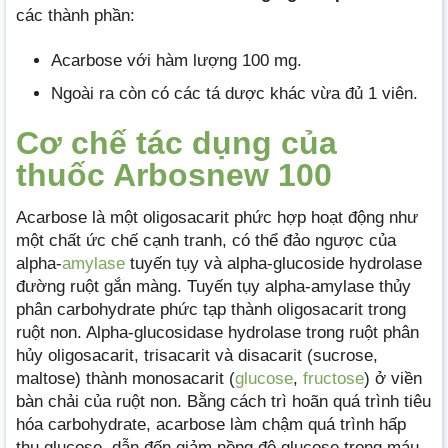
các thành phần:
Acarbose với hàm lượng 100 mg.
Ngoài ra còn có các tá dược khác vừa đủ 1 viên.
Cơ chế tác dụng của
thuốc Arbosnew 100
Acarbose là một oligosacarit phức hợp hoạt động như
một chất ức chế cạnh tranh, có thể đảo ngược của
alpha-
amylase
tuyến tụy và alpha-glucoside hydrolase
đường ruột gắn màng. Tuyến tụy alpha-amylase thủy
phân carbohydrate phức tạp thành oligosacarit trong
ruột non. Alpha-glucosidase hydrolase trong ruột phân
hủy oligosacarit, trisacarit và disacarit (sucrose,
maltose) thành monosacarit (
glucose
,
fructose
) ở viền
bàn chải của ruột non. Bằng cách trì hoãn quá trình tiêu
hóa carbohydrate, acarbose làm chậm quá trình hấp
thụ glucose, dẫn đến giảm nồng độ glucose trong máu