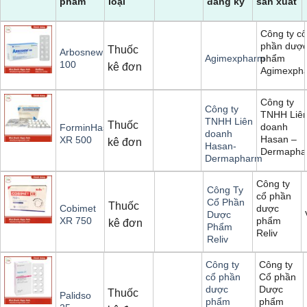
phẩm
loại
đăng ký
sản xuất
Công ty cổ
phần dượ
Thuốc
Arbosnew
phẩm
Agimexpharm
100
kê đơn
Agimexph
Công ty
Công ty
TNHH Liê
TNHH Liên
Thuốc
doanh
ForminHasan
doanh
Hasan –
XR 500
kê đơn
Hasan-
Dermapha
Dermapharm
Công ty
Công Ty
cổ phần
Cổ Phần
Thuốc
dược
Cobimet
Dược
phẩm
XR 750
kê đơn
Phẩm
Reliv
Reliv
Công ty
Công ty
Cổ phần
cổ phần
Dược
dược
Thuốc
Palidso
phẩm
phẩm