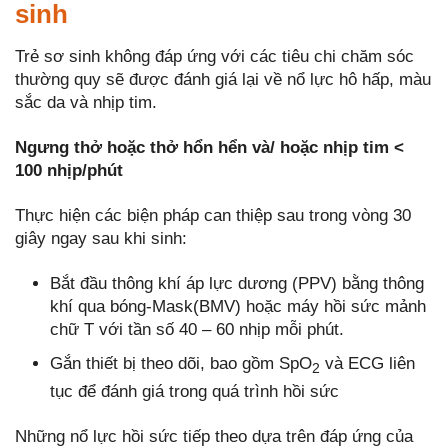
sinh
Trẻ sơ sinh không đáp ứng với các tiêu chi chăm sóc
thường quy sẽ được đánh giá lại về nổ lực hô hấp, màu
sắc da và nhịp tim.
Ngưng thở hoặc thở hổn hển và/ hoặc nhịp tim <
100 nhịp/phút
Thực hiện các biện pháp can thiệp sau trong vòng 30
giây ngay sau khi sinh:
Bắt đầu thông khí áp lực dương (PPV) bằng thông
khí qua bóng-Mask(BMV) hoặc máy hồi sức mảnh
chữ T với tần số 40 – 60 nhịp mỗi phút.
Gắn thiết bị theo dõi, bao gồm SpO
và ECG liên
2
tục để đánh giá trong quá trình hồi sức
Những nổ lực hồi sức tiếp theo dựa trên đáp ứng của