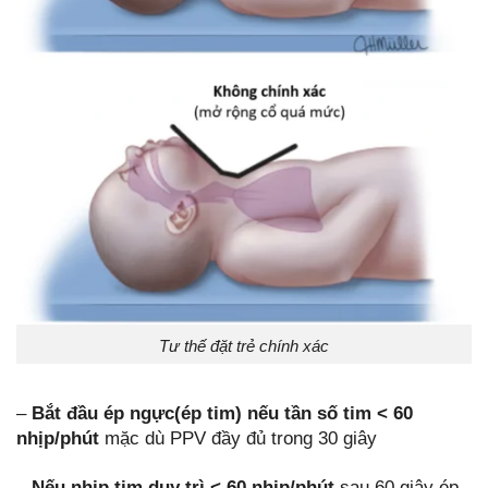
Tư thế đặt trẻ chính xác
–
Bắt đầu ép ngực(ép tim) nếu tần số tim < 60
nhịp/phút
mặc dù PPV đầy đủ trong 30 giây
– Nếu nhịp tim duy trì < 60 nhịp/phút
sau 60 giây ép