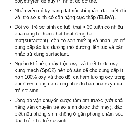
polyethylen để duy trì nhiệt độ cơ thể.
Nhân viên có kỹ năng đặt nội khí quản, đặc biệt đối
với trẻ sơ sinh có cân nặng cực thấp (ELBW).
Đối với trẻ sơ sinh có tuổi thai < 30 tuần có nhiều
khả năng bị thiếu chất hoạt động bề
mặt(surfactant), cần có sẵn thiết bị và nhân lực để
cung cấp áp lực đường thở dương liên tục và cân
nhắc sử dụng surfactant.
Nguồn khí nén, máy trộn oxy, và thiết bị đo oxy
xung mạch (SpO2) nên có sẵn để cho cung cấp ít
hơn 100% oxy và theo dõi cả hàm lượng oxy trong
khí được cung cấp cũng như độ bão hòa oxy của
trẻ sơ sinh.
Lồng ấp vận chuyển được làm ấm trước (với khả
năng vận chuyển trẻ sơ sinh được thở máy), đặc
biệt nếu phòng sinh không ở gần phòng chăm sóc
đặc biệt cho trẻ sơ sinh.