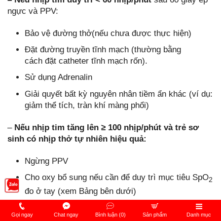
ngực và PPV:
Bảo vệ đường thở(nếu chưa được thực hiện)
Đặt đường truyền tĩnh mạch (thường bằng
cách đặt catheter tĩnh mạch rốn).
Sử dụng Adrenalin
Giải quyết bất kỳ nguyên nhân tiềm ẩn khác (ví dụ:
giảm thể tích, tràn khí màng phổi)
–
Nếu nhịp tim tăng lên ≥ 100 nhịp/phút và trẻ sơ
sinh có nhịp thở tự nhiên hiệu quả:
Ngừng PPV
Cho oxy bổ sung nếu cần để duy trì mục tiêu SpO
2
đo ở tay (xem Bảng bên dưới)
Theo dõi sát (bao gồm HR và SpO
) để xác định
2
Gọi ngay
Chat ngay
Bình luận (0)
Sản phẩm
Danh mục