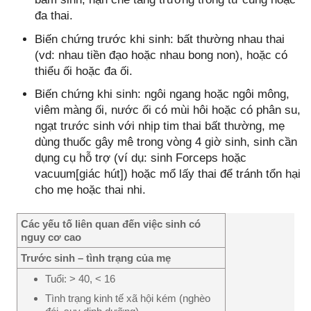
đa thai.
Biến chứng trước khi sinh: bất thường nhau thai
(vd: nhau tiền đạo hoặc nhau bong non), hoặc có
thiểu ối hoặc đa ối.
Biến chứng khi sinh: ngôi ngang hoặc ngôi mông,
viêm màng ối, nước ối có mùi hôi hoặc có phân su,
ngạt trước sinh với nhịp tim thai bất thường, mẹ
dùng thuốc gây mê trong vòng 4 giờ sinh, sinh cần
dụng cụ hỗ trợ (ví dụ: sinh Forceps hoặc
vacuum[giác hút]) hoặc mổ lấy thai để tránh tổn hại
cho mẹ hoặc thai nhi.
Các yếu tố liên quan đến việc sinh có
nguy cơ cao
Trước sinh – tình trạng của mẹ
Tuổi: > 40, < 16
Tình trạng kinh tế xã hội kém (nghèo