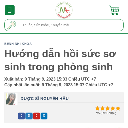
Skip
to
content
Tìm
kiếm:
BỆNH NHI KHOA
Hướng dẫn hồi sức sơ
sinh trong phòng sinh
Xuất bản:
9 Tháng 9, 2023 15:33 Chiều
UTC +7
Cập nhật lần cuối:
9 Tháng 9, 2023 15:37 Chiều
UTC +7
DƯỢC SĨ NGUYỄN HẬU
5/5 - (1 BÌNH CHỌN)