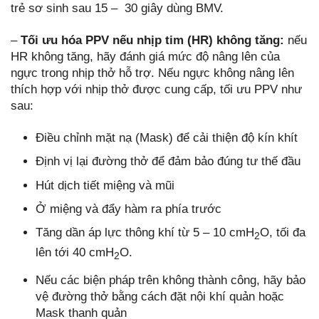
trẻ sơ sinh sau 15 – 30 giây dùng BMV.
–
Tối ưu hóa PPV nếu nhịp tim (HR) không tăng:
nếu
HR không tăng, hãy đánh giá mức độ nâng lên của
ngực trong nhịp thở hỗ trợ. Nếu ngực không nâng lên
thích hợp với nhịp thở được cung cấp, tối ưu PPV như
sau:
Điều chỉnh mặt nạ (Mask) để cải thiện độ kín khít
Định vị lại đường thở để đảm bảo đúng tư thế đầu
Hút dịch tiết miệng và mũi
Ở miệng và đẩy hàm ra phía trước
Tăng dần áp lực thông khí từ 5 – 10 cmH
O, tối đa
2
lên tới 40 cmH
O.
2
Nếu các biện pháp trên không thành công, hãy bảo
vệ đường thở bằng cách đặt nội khí quản hoặc
Mask thanh quản