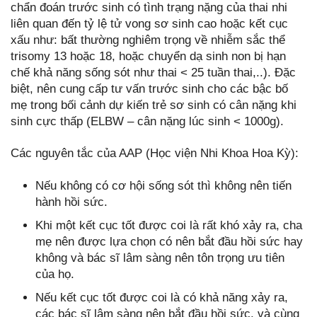
chẩn đoán trước sinh có tình trạng nặng của thai nhi
liên quan đến tỷ lệ tử vong sơ sinh cao hoặc kết cục
xấu như: bất thường nghiêm trọng về nhiễm sắc thể
trisomy 13 hoặc 18, hoặc chuyển dạ sinh non bị hạn
chế khả năng sống sót như thai < 25 tuần thai,..). Đặc
biệt, nên cung cấp tư vấn trước sinh cho các bậc bố
mẹ trong bối cảnh dự kiến trẻ sơ sinh có cân nặng khi
sinh cực thấp (ELBW – cân nặng lúc sinh < 1000g).
Các nguyên tắc của AAP (Học viện Nhi Khoa Hoa Kỳ):
Nếu không có cơ hội sống sót thì không nên tiến
hành hồi sức.
Khi một kết cục tốt được coi là rất khó xảy ra, cha
mẹ nên được lựa chọn có nên bắt đầu hồi sức hay
không và bác sĩ lâm sàng nên tôn trọng ưu tiên
của họ.
Nếu kết cục tốt được coi là có khả năng xảy ra,
các bác sĩ lâm sàng nên bắt đầu hồi sức, và cùng