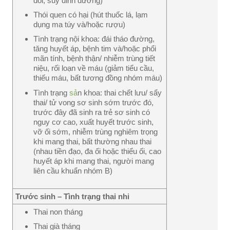
đói, suy dinh dưỡng)
Thói quen có hại (hút thuốc lá, lạm
dụng ma túy và/hoặc rượu)
Tình trạng nội khoa: đái tháo đường,
tăng huyết áp, bệnh tim và/hoặc phổi
mãn tính, bệnh thận/ nhiễm trùng tiết
niệu, rối loạn về máu (giảm tiểu cầu,
thiếu máu, bất tương đồng nhóm máu)
Tình trạng
sả
n khoa: thai chết lưu/ sẩy
thai/ tử vong sơ sinh sớm trước đó,
trước đây đã sinh ra trẻ sơ sinh có
nguy cơ cao, xuất huyết trước sinh,
vỡ ối sớm, nhiễm trùng nghiêm trọng
khi mang thai, bất thường nhau thai
(nhau tiền đạo, đa ối hoặc thiểu ối, cao
huyết áp khi mang thai, người mang
liên cầu khuẩn nhóm B)
Trước sinh – Tình trạng thai nhi
Thai non tháng
Thai già tháng