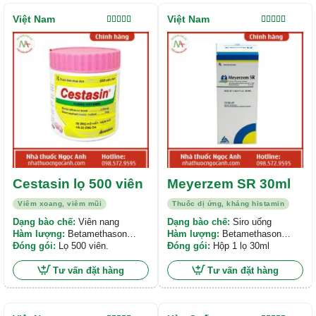
Việt Nam
Việt Nam
Được xếp
Được xếp
hạng
5.00
5
hạng
5.00
5
sao
sao
Cestasin lọ 500 viên
Meyerzem SR 30ml
Viêm xoang, viêm mũi
Thuốc dị ứng, kháng histamin
Dạng bào chế:
Viên nang
Dạng bào chế:
Siro uống
Hàm lượng:
Betamethason
Hàm lượng:
Betamethason
0,25mg, Dexclorpheniramin
Đóng gói:
Lọ 500 viên.
0,25mg và Dexclorpheniramin
Đóng gói:
Hộp 1 lọ 30ml
maleat 2mg
maleate 2mg
Tư vấn đặt hàng
Tư vấn đặt hàng