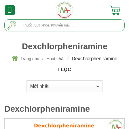
Skip
to
content
Tìm
kiếm:
Dexchlorpheniramine
/
/
Dexchlorpheniramine
Trang chủ
Hoạt chất
LỌC
Dexchlorpheniramine