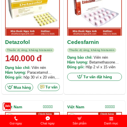
Detazofol
Cedesfarnin
Thuốc dị ứng, kháng histamin
Thuốc dị ứng, kháng histamin
140.000
đ
Dạng bào chế:
Viên nén
Hàm lượng:
Betamethasone
0.25mg, Dexclorpheniramin
Đóng gói:
Hộp 2 vỉ x 15 viên
Dạng bào chế:
Viên nén
maleat 2mg
Hàm lượng:
Paracetamol
Tư vấn đặt hàng
400mg, Clorpheniramin maleat
Đóng gói:
hộp 30 vỉ x 20 viên,
2mg
hộp 25 vỉ x 4 viên nén
Tư vấn
Mua hàng
Việt Nam
Việt Nam
Được xếp
Được xếp
hạng
5.00
5
hạng
5.00
5
sao
sao
Gọi ngay
Chat ngay
Sản phẩm
Danh mục