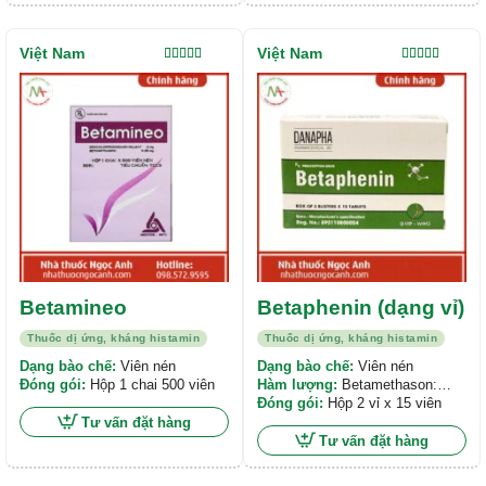
Việt Nam
Việt Nam
Được xếp
Được xếp
hạng
5.00
5
hạng
5.00
5
sao
sao
Betamineo
Betaphenin (dạng vỉ)
Thuốc dị ứng, kháng histamin
Thuốc dị ứng, kháng histamin
Dạng bào chế:
Viên nén
Dạng bào chế:
Viên nén
Đóng gói:
Hộp 1 chai 500 viên
Hàm lượng:
Betamethason:
0,25 mg; Dexchlopheniramin
Đóng gói:
Hộp 2 vỉ x 15 viên
maleat: 2 mg
Tư vấn đặt hàng
Tư vấn đặt hàng