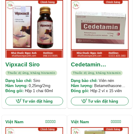
hạng
5.00
5
hạng
5.00
5
sao
sao
Vipxacil Siro
Cedetamin
Khapharco
Thuốc dị ứng, kháng histamin
Thuốc dị ứng, kháng histamin
Dạng bào chế:
Siro
Dạng bào chế:
Viên nén
Hàm lượng:
0,25mg/2mg
Hàm lượng:
Betamethasone
Đóng gói:
Hộp 1 chai 60ml
0.25mg Dexchlorpheniramine
Đóng gói:
Hộp 2 vỉ x 15 viên
maleate 2mg
Tư vấn đặt hàng
Tư vấn đặt hàng
Việt Nam
Việt Nam
Được xếp
Được xếp
hạng
5.00
5
hạng
4.00