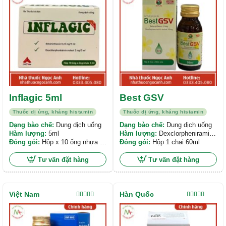
sao
5 sao
Inflagic 5ml
Best GSV
Thuốc dị ứng, kháng histamin
Thuốc dị ứng, kháng histamin
Dạng bào chế:
Dung dịch uống
Dạng bào chế:
Dung dịch uống
Hàm lượng:
5ml
Hàm lượng:
Dexclorpheniramin
Đóng gói:
Hộp x 10 ống nhựa x
maleat 24 , Betamethason 3 mg
Đóng gói:
Hộp 1 chai 60ml
5ml
Tư vấn đặt hàng
Tư vấn đặt hàng
Việt Nam
Hàn Quốc
Được xếp
Được xếp
hạng
5.00
5
hạng
5.00
5
sao
sao