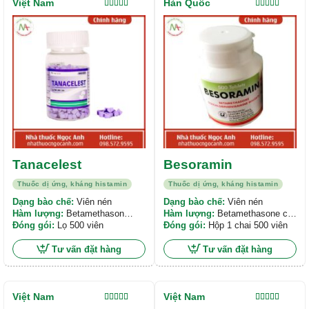
Việt Nam
Hàn Quốc
Được xếp
Được xếp
hạng
5.00
5
hạng
5.00
5
sao
sao
Tanacelest
Besoramin
Thuốc dị ứng, kháng histamin
Thuốc dị ứng, kháng histamin
Dạng bào chế:
Viên nén
Dạng bào chế:
Viên nén
Hàm lượng:
Betamethason
Hàm lượng:
Betamethasone có
0,25mg; Dexclorpheniramin
Đóng gói:
Lọ 500 viên
hàm lượng 0,25mg.
Đóng gói:
Hộp 1 chai 500 viên
maleat 2mg.
Dexchlorpheniramine maleate có
hàm lượng 2mg.
Tư vấn đặt hàng
Tư vấn đặt hàng
Việt Nam
Việt Nam
Được xếp
Được xếp