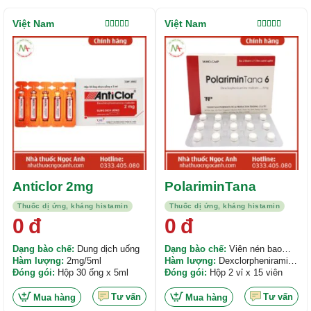
Việt Nam
Việt Nam
Được xếp
Được xếp
hạng
5.00
5
hạng
5.00
5
sao
sao
Anticlor 2mg
PolariminTana
Thuốc dị ứng, kháng histamin
Thuốc dị ứng, kháng histamin
0
đ
0
đ
Dạng bào chế:
Dung dịch uống
Dạng bào chế:
Viên nén bao
Hàm lượng:
2mg/5ml
phim
Hàm lượng:
Dexclorpheniramin
Đóng gói:
Hộp 30 ống x 5ml
maleat 6mg
Đóng gói:
Hộp 2 vỉ x 15 viên
Tư vấn
Tư vấn
Mua hàng
Mua hàng