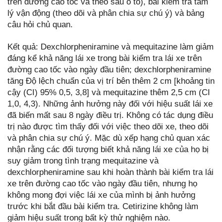
trên đường cao tốc và theo sau ô tô), bài kiểm tra tâm
lý vận động (theo dõi và phân chia sự chú ý) và bảng
câu hỏi chủ quan.
Kết quả: Dexchlorpheniramine và mequitazine làm giảm
đáng kể khả năng lái xe trong bài kiểm tra lái xe trên
đường cao tốc vào ngày đầu tiên; dexchlorpheniramine
tăng Độ lệch chuẩn của vị trí bên thêm 2 cm [khoảng tin
cậy (CI) 95% 0,5, 3,8] và mequitazine thêm 2,5 cm (CI
1,0, 4,3). Những ảnh hưởng này đối với hiệu suất lái xe
đã biến mất sau 8 ngày điều trị. Không có tác dụng điều
trị nào được tìm thấy đối với việc theo dõi xe, theo dõi
và phân chia sự chú ý. Mặc dù xếp hạng chủ quan xác
nhận rằng các đối tượng biết khả năng lái xe của họ bị
suy giảm trong tình trạng mequitazine và
dexchlorpheniramine sau khi hoàn thành bài kiểm tra lái
xe trên đường cao tốc vào ngày đầu tiên, nhưng họ
không mong đợi việc lái xe của mình bị ảnh hưởng
trước khi bắt đầu bài kiểm tra. Cetirizine không làm
giảm hiệu suất trong bất kỳ thử nghiệm nào.