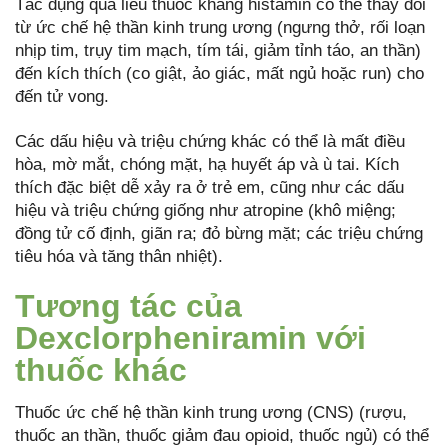
Tác dụng quá liều thuốc kháng histamin có thể thay đổi
từ ức chế hệ thần kinh trung ương (ngưng thở, rối loạn
nhịp tim, trụy tim mạch, tím tái, giảm tỉnh táo, an thần)
đến kích thích (co giật, ảo giác, mất ngủ hoặc run) cho
đến tử vong.
Các dấu hiệu và triệu chứng khác có thể là mất điều
hòa, mờ mắt, chóng mặt, hạ huyết áp và ù tai. Kích
thích đặc biệt dễ xảy ra ở trẻ em, cũng như các dấu
hiệu và triệu chứng giống như atropine (khô miệng;
đồng tử cố định, giãn ra; đỏ bừng mặt; các triệu chứng
tiêu hóa và tăng thân nhiệt).
Tương tác của
Dexclorpheniramin với
thuốc khác
Thuốc ức chế hệ thần kinh trung ương (CNS) (rượu,
thuốc an thần, thuốc giảm đau opioid, thuốc ngủ) có thể