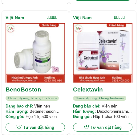
Việt Nam
Việt Nam
Được xếp
Được xếp
hạng
5.00
5
hạng
5.00
5
sao
sao
BenoBoston
Celextavin
Thuốc dị ứng, kháng histamin
Thuốc dị ứng, kháng histamin
Dạng bào chế:
Viên nén
Dạng bào chế:
Viên nén
Hàm lượng:
Betamethason
Hàm lượng:
Dexclorpheniramin
0,25mg, Dexclorpheniramin
Đóng gói:
Hộp 1 lọ 500 viên
maleat 2mg, Betamethason
Đóng gói:
Hộp 1 chai 100 viên
maleat 2 mg.
0,25mg
Tư vấn đặt hàng
Tư vấn đặt hàng