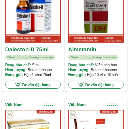
Daleston-D 75ml
Almetamin
Thuốc dị ứng, kháng histamin
Thuốc dị ứng, kháng histamin
Dạng bào chế:
Siro
Dạng bào chế:
Viên nén bao
Hàm lượng:
Betamethason
phim
Hàm lượng:
Betamethasone
3,75mg, Dexchlorpheniramin
Đóng gói:
Hộp 1 chai 75ml
0.25mg, Dexchlorpheniramine
Đóng gói:
Hộp 10 vỉ x 10 viên
maleat 30mg
2mg
Tư vấn đặt hàng
Tư vấn đặt hàng
Việt Nam
Việt Nam
Được xếp
Được xếp
hạng
5.00
5
hạng
5.00
5
sao
sao