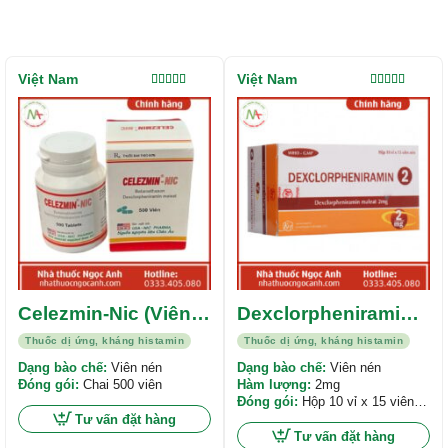
Việt Nam
Việt Nam
Được xếp
Được xếp
hạng
5.00
5
hạng
5.00
5
sao
sao
Celezmin-Nic (Viên
Dexclorpheniramin 2
nén)
Khapharco
Thuốc dị ứng, kháng histamin
Thuốc dị ứng, kháng histamin
Dạng bào chế:
Viên nén
Dạng bào chế:
Viên nén
Đóng gói:
Chai 500 viên
Hàm lượng:
2mg
Đóng gói:
Hộp 10 vỉ x 15 viên
nén
Tư vấn đặt hàng
Tư vấn đặt hàng