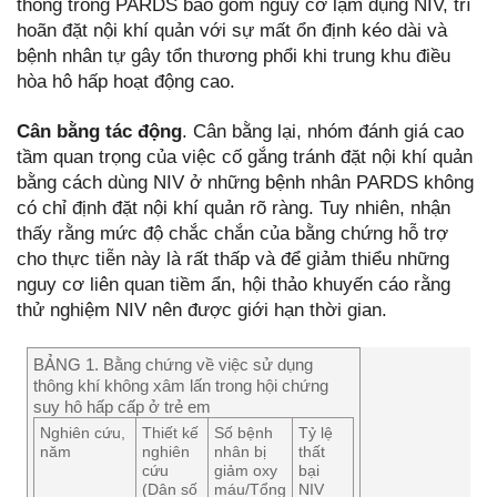
thống trong PARDS bao gồm nguy cơ lạm dụng NIV, trì
hoãn đặt nội khí quản với sự mất ổn định kéo dài và
bệnh nhân tự gây tổn thương phổi khi trung khu điều
hòa hô hấp hoạt động cao.
Cân bằng tác động
. Cân bằng lại, nhóm đánh giá cao
tầm quan trọng của việc cố gắng tránh đặt nội khí quản
bằng cách dùng NIV ở những bệnh nhân PARDS không
có chỉ định đặt nội khí quản rõ ràng. Tuy nhiên, nhận
thấy rằng mức độ chắc chắn của bằng chứng hỗ trợ
cho thực tiễn này là rất thấp và để giảm thiểu những
nguy cơ liên quan tiềm ẩn, hội thảo khuyến cáo rằng
thử nghiệm NIV nên được giới hạn thời gian.
BẢNG 1. Bằng chứng về việc sử dụng
thông khí không xâm lấn trong hội chứng
suy hô hấp cấp ở trẻ em
Nghiên cứu,
Thiết kế
Số bệnh
Tỷ lệ
năm
nghiên
nhân bị
thất
cứu
giảm oxy
bại
(Dân số
máu/Tổng
NIV