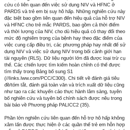
cứu có liên quan đến việc sử dụng NIV và HFNC ở
PARDS và trẻ em bị suy hô hấp. Những nghiên cứu này
đặc biệt bao gồm liên quan đến hiệu quả của hỗ trợ NIV
và HFNC cho trẻ mắc PARDS, bao gồm cả thời điểm
và thời lượng của NIV, cho dù hiệu quả có thay đổi theo
mức độ nghiêm trọng của bệnh hay theo đặc điểm của
việc cung cấp điều trị, các phương pháp hay nhất để sử
dụng NIV và việc sử dụng NIV trong bối cảnh giới hạn
tài nguyên (RLS). Dữ liệu người lớn đã được loại trừ cụ
thể. Các chiến lược tìm kiếm hoàn chỉnh có thể được
tìm thấy trong Bảng bổ sung S1
(//links.lww.com/PCC/C300). Chi tiết về đánh giá tiêu
đề/tóm tắt, đánh giá toàn văn và trích xuất dữ liệu cũng
như tạo ra các khuyến cáo thực hành lâm sàng, tuyên
bố nghiên cứu và tuyên bố chính sách được nêu trong
bài báo về Phương pháp PALICC2 (35).
Phần lớn nghiên cứu liên quan đến hỗ trợ hô hấp không
xâm lấn được thực hiện ở các quần thể trẻ em hỗn hợp