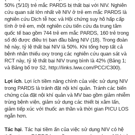
50% (5/10) trẻ mắc PARDS bị thất bại với NIV. Nghiên
cứu quan sát lớn nhất về NIV ở trẻ em mắc PARDS là
nghiên cứu Dịch tễ học và Hội chứng suy hô hấp cấp
tính ở trẻ em, một nghiên cứu tiến cứu đa trung tâm
quốc tế bao gồm 744 trẻ em mắc PARDS, 160 trẻ trong
số đó được điều trị ban đầu bằng NIV (18). Trong đoàn
hệ này, tỷ lệ thất bại NIV là 50%. Khi tổng hợp tất cả
bệnh nhân thiếu oxy trong các nghiên cứu quan sát và
RCT này, tỷ lệ thất bại NIV trung bình là 42% (Bảng 1;
và Bảng bổ trợ S2, http://links.lww.com/PCC/C300).
Lợi ích
. Lợi ích tiềm năng chính của việc sử dụng NIV
trong PARDS là tránh đặt nội khí quản. Tránh các biến
chứng của đặt nội khí quản và MV bao gồm giảm nhiễm
trùng bệnh viện, giảm sử dụng các thiết bị xâm lấn,
giảm tiếp xúc với thuốc an thần và thời gian PICU LOS
ngắn hơn.
Tác hại
. Tác hại tiềm ẩn của việc sử dụng NIV có hệ