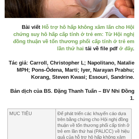
Bài viết
Hỗ trợ hô hấp không xâm lấn cho Hội
chứng suy hô hấp cấp tính ở trẻ em: Từ Hội nghị
đồng thuận về tổn thương phổi cấp tính ở trẻ em
lần thứ hai
tải về file pdf
ở đây
.
Tác giả: Carroll, Christopher L; Napolitano, Natalie
MPH; Pons-Òdena, Marti; Iyer, Narayan Prabhu;
Korang, Steven Kwasi; Essouri, Sandrine.
Bản dịch của BS. Đặng Thanh Tuấn – BV Nhi Đồng
1.
MỤC TIÊU
Để phát triển các khuyến cáo dựa
trên bằng chứng cho Hội nghị đồng
thuận về tổn thương phổi cấp tính ở
trẻ em lần thứ hai (PALICC) về hiệu
quả của hỗ trợ hô hấp không xâm