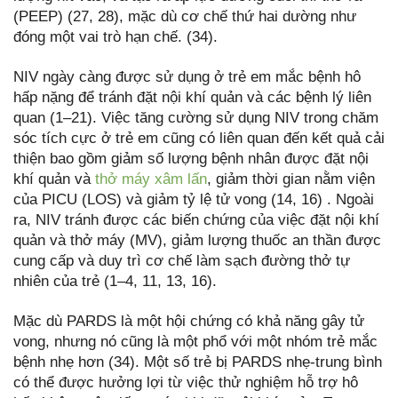
(PEEP) (27, 28), mặc dù cơ chế thứ hai dường như
đóng một vai trò hạn chế. (34).
NIV ngày càng được sử dụng ở trẻ em mắc bệnh hô
hấp nặng để tránh đặt nội khí quản và các bệnh lý liên
quan (1–21). Việc tăng cường sử dụng NIV trong chăm
sóc tích cực ở trẻ em cũng có liên quan đến kết quả cải
thiện bao gồm giảm số lượng bệnh nhân được đặt nội
khí quản và
thở máy xâm lấn
, giảm thời gian nằm viện
của PICU (LOS) và giảm tỷ lệ tử vong (14, 16) . Ngoài
ra, NIV tránh được các biến chứng của việc đặt nội khí
quản và thở máy (MV), giảm lượng thuốc an thần được
cung cấp và duy trì cơ chế làm sạch đường thở tự
nhiên của trẻ (1–4, 11, 13, 16).
Mặc dù PARDS là một hội chứng có khả năng gây tử
vong, nhưng nó cũng là một phổ với một nhóm trẻ mắc
bệnh nhẹ hơn (34). Một số trẻ bị PARDS nhẹ-trung bình
có thể được hưởng lợi từ việc thử nghiệm hỗ trợ hô