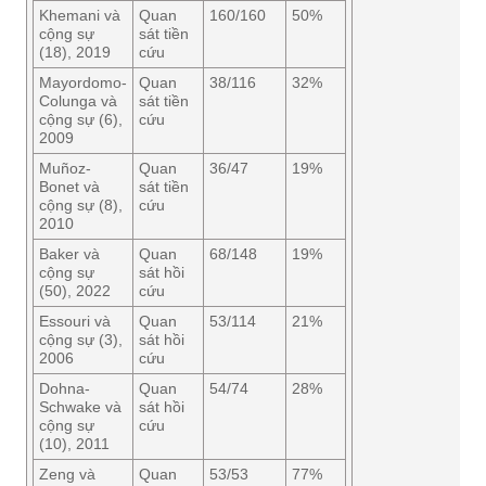
Khemani và
Quan
160/160
50%
cộng sự
sát tiền
(18), 2019
cứu
Mayordomo-
Quan
38/116
32%
Colunga và
sát tiền
cộng sự (6),
cứu
2009
Muñoz-
Quan
36/47
19%
Bonet và
sát tiền
cộng sự (8),
cứu
2010
Baker và
Quan
68/148
19%
cộng sự
sát hồi
(50), 2022
cứu
Essouri và
Quan
53/114
21%
cộng sự (3),
sát hồi
2006
cứu
Dohna-
Quan
54/74
28%
Schwake và
sát hồi
cộng sự
cứu
(10), 2011
Zeng và
Quan
53/53
77%