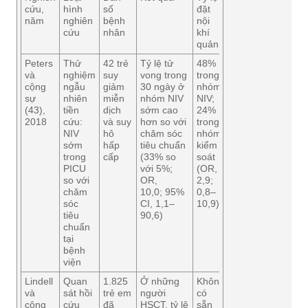
cứu,
hình
số
đặt
năm
nghiên
bệnh
nội
cứu
nhân
khí
quản
Peters
Thử
42 trẻ
Tỷ lệ tử
48%
và
nghiệm
suy
vong trong
trong
cộng
ngẫu
giảm
30 ngày ở
nhóm
sự
nhiên
miễn
nhóm NIV
NIV;
(43),
tiền
dịch
sớm cao
24%
2018
cứu:
và suy
hơn so với
trong
NIV
hô
chăm sóc
nhóm
sớm
hấp
tiêu chuẩn
kiểm
trong
cấp
(33% so
soát
PICU
với 5%;
(OR,
so với
OR,
2,9;
chăm
10,0; 95%
0,8–
sóc
CI, 1,1–
10,9)
tiêu
90,6)
chuẩn
tại
bệnh
viện
Lindell
Quan
1.825
Ở những
Không
và
sát hồi
trẻ em
người
có
cộng
cứu
đã
HSCT, tỷ lệ
sẵn