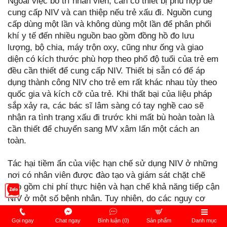
Ngoài việc bố trí nhân viên, cần có thiết bị phù hợp để
cung cấp NIV và can thiệp nếu trẻ xấu đi. Nguồn cung
cấp dùng một lần và không dùng một lần để phân phối
khí y tế đến nhiều nguồn bao gồm đồng hồ đo lưu
lượng, bộ chia, máy trộn oxy, cũng như ống và giao
diện có kích thước phù hợp theo phổ độ tuổi của trẻ em
đều cần thiết để cung cấp NIV. Thiết bị sẵn có để áp
dụng thành công NIV cho trẻ em rất khác nhau tùy theo
quốc gia và kích cỡ của trẻ. Khi thất bại của liệu pháp
sắp xảy ra, các bác sĩ lâm sàng có tay nghề cao sẽ
nhận ra tình trạng xấu đi trước khi mất bù hoàn toàn là
cần thiết để chuyển sang MV xâm lấn một cách an
toàn.
Tác hại tiềm ẩn của việc hạn chế sử dụng NIV ở những
nơi có nhân viên được đào tạo và giám sát chặt chẽ
bao gồm chi phí thực hiện và hạn chế khả năng tiếp cận
NIV ở một số bệnh nhân. Tuy nhiên, do các nguy cơ
liên quan đến việc sử dụng NIV không phù hợp và nhu
cầu đặt nội khí quản không được công nhận, sự cân
Gọi ngay
Chat ngay
Bình luận (0)
Sản phẩm
Danh mục