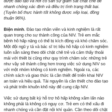
được đào tạo và nơi có sẵn sự giám sát chặt chẽ để
nhanh chóng xác định và điều trị tình trạng thất bại.
(Tuyên bố thực hành tốt không được xếp loại, đồng
thuận 96%).
Biện minh
. Đào tạo nhân viên và kinh nghiệm là rất
quan trọng cho sự thành công của NIV. Trẻ em mắc
bệnh hô hấp nặng có thể bị kích động và khó chăm sóc.
Một đội ngũ y tá và bác sĩ trị liệu hô hấp có kinh nghiệm
luôn sẵn sàng theo dõi chặt chẽ trẻ và cảm thấy thoải
mái với thiết bị cũng như quy trình chăm sóc những trẻ
như vậy sẽ thành công hơn trong việc sử dụng NIV so
với một nhóm không có kinh nghiệm. Ngoài ra, các
chính sách và giao thức là cần thiết để triển khai NIV
an toàn và hiệu quả. Tài nguyên là cần thiết cho đào tạo
và phát triển khuôn khổ này để cung cấp NIV.
Việc sử dụng bất kỳ hỗ trợ hô hấp không xâm lấn nào
không phải là không có nguy cơ. Trẻ em có thể xấu đi
nhanh chóng và cần đặt nội khí quản. Cần theo dõi chặt