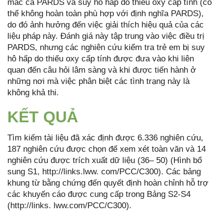
mắc cả PARDS và suy hô hấp do thiếu oxy cấp tính (có
thể không hoàn toàn phù hợp với định nghĩa PARDS),
do đó ảnh hưởng đến việc giải thích hiệu quả của các
liệu pháp này. Đánh giá này tập trung vào việc điều trị
PARDS, nhưng các nghiên cứu kiểm tra trẻ em bị suy
hô hấp do thiếu oxy cấp tính được đưa vào khi liên
quan đến câu hỏi lâm sàng và khi được tiến hành ở
những nơi mà việc phân biệt các tình trạng này là
không khả thi.
KẾT QUẢ
Tìm kiếm tài liệu đã xác định được 6.336 nghiên cứu,
187 nghiên cứu được chọn để xem xét toàn văn và 14
nghiên cứu được trích xuất dữ liệu (36– 50) (Hình bổ
sung S1, http://links.lww. com/PCC/C300). Các bảng
khung từ bằng chứng đến quyết định hoàn chỉnh hỗ trợ
các khuyến cáo được cung cấp trong Bảng S2-S4
(http://links. lww.com/PCC/C300).