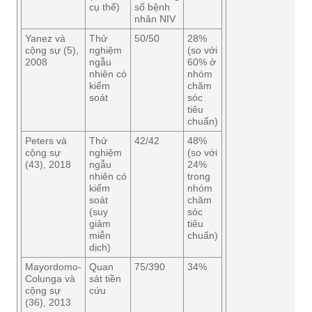
cụ thể)
số bệnh
nhân NIV
Yanez và
Thử
50/50
28%
cộng sự (5),
nghiệm
(so với
2008
ngẫu
60% ở
nhiên có
nhóm
kiểm
chăm
soát
sóc
tiêu
chuẩn)
Peters và
Thử
42/42
48%
cộng sự
nghiệm
(so với
(43), 2018
ngẫu
24%
nhiên có
trong
kiểm
nhóm
soát
chăm
(suy
sóc
giảm
tiêu
miễn
chuẩn)
dịch)
Mayordomo-
Quan
75/390
34%
Colunga và
sát tiền
cộng sự
cứu
(36), 2013