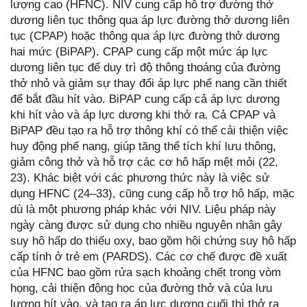
lượng cao (HFNC). NIV cung cấp hỗ trợ đường thở
dương liên tục thông qua áp lực đường thở dương liên
tục (CPAP) hoặc thông qua áp lực đường thở dương
hai mức (BiPAP). CPAP cung cấp một mức áp lực
dương liên tục để duy trì độ thông thoáng của đường
thở nhỏ và giảm sự thay đổi áp lực phế nang cần thiết
để bắt đầu hít vào. BiPAP cung cấp cả áp lực dương
khi hít vào và áp lực dương khi thở ra. Cả CPAP và
BiPAP đều tạo ra hỗ trợ thông khí có thể cải thiện việc
huy động phế nang, giúp tăng thể tích khí lưu thông,
giảm công thở và hỗ trợ các cơ hô hấp mệt mỏi (22,
23). Khác biệt với các phương thức này là việc sử
dụng HFNC (24–33), cũng cung cấp hỗ trợ hô hấp, mặc
dù là một phương pháp khác với NIV. Liệu pháp này
ngày càng được sử dụng cho nhiều nguyên nhân gây
suy hô hấp do thiếu oxy, bao gồm hội chứng suy hô hấp
cấp tính ở trẻ em (PARDS). Các cơ chế được đề xuất
của HFNC bao gồm rửa sạch khoảng chết trong vòm
họng, cải thiện động học của đường thở và của lưu
lượng hít vào, và tạo ra áp lực dương cuối thì thở ra