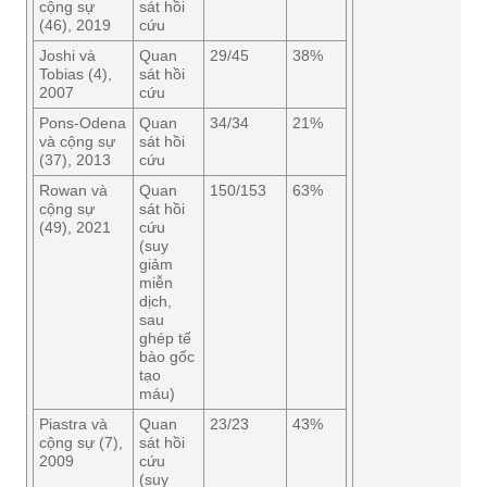
cộng sự
sát hồi
(46), 2019
cứu
Joshi và
Quan
29/45
38%
Tobias (4),
sát hồi
2007
cứu
Pons-Odena
Quan
34/34
21%
và cộng sự
sát hồi
(37), 2013
cứu
Rowan và
Quan
150/153
63%
cộng sự
sát hồi
(49), 2021
cứu
(suy
giảm
miễn
dịch,
sau
ghép tế
bào gốc
tạo
máu)
Piastra và
Quan
23/23
43%
cộng sự (7),
sát hồi
2009
cứu
(suy