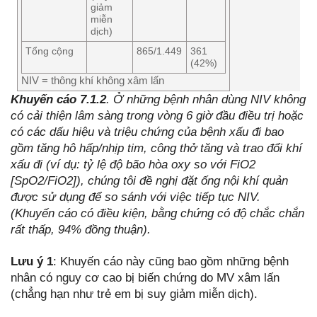
giảm
miễn
dịch)
Tổng cộng
865/1.449
361
(42%)
NIV = thông khí không xâm lấn
Khuyến cáo 7.1.2
. Ở những bệnh nhân dùng NIV không
có cải thiện lâm sàng trong vòng 6 giờ đầu điều trị hoặc
có các dấu hiệu và triệu chứng của bệnh xấu đi bao
gồm tăng hô hấp/nhịp tim, công thở tăng và trao đổi khí
xấu đi (ví dụ: tỷ lệ độ bão hòa oxy so với FiO2
[SpO2/FiO2]), chúng tôi đề nghị đặt ống nội khí quản
được sử dụng để so sánh với việc tiếp tục NIV.
(Khuyến cáo có điều kiện, bằng chứng có độ chắc chắn
rất thấp, 94% đồng thuận).
Lưu ý 1
: Khuyến cáo này cũng bao gồm những bệnh
nhân có nguy cơ cao bị biến chứng do MV xâm lấn
(chẳng hạn như trẻ em bị suy giảm miễn dịch).