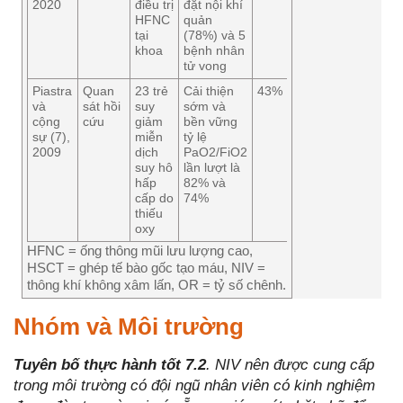
2020
điều trị
đặt nội khí
HFNC
quản
tại
(78%) và 5
khoa
bệnh nhân
tử vong
Piastra
Quan
23 trẻ
Cải thiện
43%
và
sát hồi
suy
sớm và
cộng
cứu
giảm
bền vững
sự (7),
miễn
tỷ lệ
2009
dịch
PaO2/FiO2
suy hô
lần lượt là
hấp
82% và
cấp do
74%
thiếu
oxy
HFNC = ống thông mũi lưu lượng cao,
HSCT = ghép tế bào gốc tạo máu, NIV =
thông khí không xâm lấn, OR = tỷ số chênh.
Nhóm và Môi trường
Tuyên bố thực hành tốt 7.2
. NIV nên được cung cấp
trong môi trường có đội ngũ nhân viên có kinh nghiệm