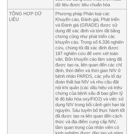
dữ liệu được tiêu chuẩn hóa
TỔNG HỢP DỮ
Phương pháp Phân loại các
LIỆU
Khuyến cáo, Đánh giá, Phát triển
và Đánh giá (GRADE) được sử
dụng để xác định và tóm tắt bằng
chứng cũng như phát triển các
khuyến cáo. Trong số 6.336 nghiên
cứu, chúng tôi đã xác định được
187 nghiên cứu để xem xét toàn
văn. Bốn khuyến cáo lâm sàng đã
được tạo ra, liên quan đến các chỉ
định, thời điểm và thời gian NIV ở
bệnh nhân PARDS, các yếu tố dự
đoán thất bại NIV và nhu cầu đặt
nội khí quản (các dấu hiệu và triệu
chứng của bệnh xấu đi bao gồm tỷ
lệ độ bão hòa oxy/FiO2) và việc sử
dụng NIV trong bối cảnh giới hạn tài
nguyên. Sáu tuyên bố thực hành tốt
đã được tạo ra liên quan đến cách
thức và địa điểm cung cấp NIV,
tầm quan trọng của nhân viên có
kinh nghiệm được đào tạo và giám