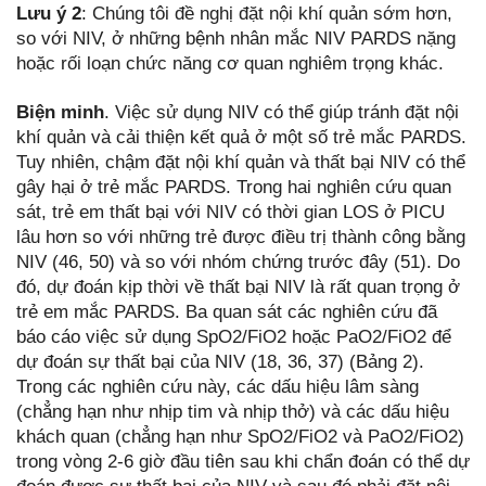
Lưu ý 2
: Chúng tôi đề nghị đặt nội khí quản sớm hơn,
so với NIV, ở những bệnh nhân mắc NIV PARDS nặng
hoặc rối loạn chức năng cơ quan nghiêm trọng khác.
Biện minh
. Việc sử dụng NIV có thể giúp tránh đặt nội
khí quản và cải thiện kết quả ở một số trẻ mắc PARDS.
Tuy nhiên, chậm đặt nội khí quản và thất bại NIV có thể
gây hại ở trẻ mắc PARDS. Trong hai nghiên cứu quan
sát, trẻ em thất bại với NIV có thời gian LOS ở PICU
lâu hơn so với những trẻ được điều trị thành công bằng
NIV (46, 50) và so với nhóm chứng trước đây (51). Do
đó, dự đoán kịp thời về thất bại NIV là rất quan trọng ở
trẻ em mắc PARDS. Ba quan sát các nghiên cứu đã
báo cáo việc sử dụng SpO2/FiO2 hoặc PaO2/FiO2 để
dự đoán sự thất bại của NIV (18, 36, 37) (Bảng 2).
Trong các nghiên cứu này, các dấu hiệu lâm sàng
(chẳng hạn như nhịp tim và nhịp thở) và các dấu hiệu
khách quan (chẳng hạn như SpO2/FiO2 và PaO2/FiO2)
trong vòng 2-6 giờ đầu tiên sau khi chẩn đoán có thể dự