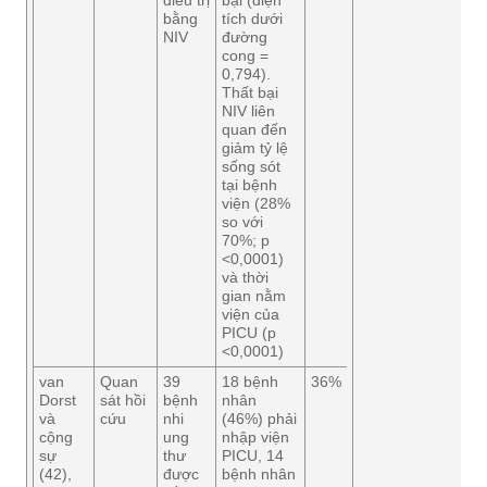
điều trị
bại (diện
bằng
tích dưới
NIV
đường
cong =
0,794).
Thất bại
NIV liên
quan đến
giảm tỷ lệ
sống sót
tại bệnh
viện (28%
so với
70%; p
<0,0001)
và thời
gian nằm
viện của
PICU (p
<0,0001)
van
Quan
39
18 bệnh
36%
Dorst
sát hồi
bệnh
nhân
và
cứu
nhi
(46%) phải
cộng
ung
nhập viện
sự
thư
PICU, 14
(42),
được
bệnh nhân