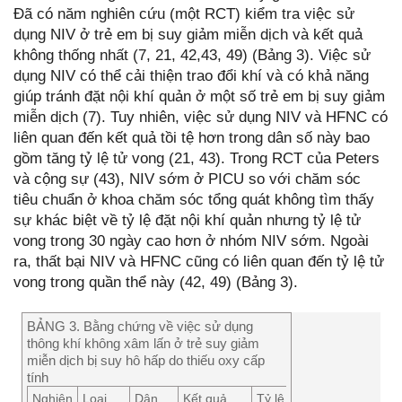
Đã có năm nghiên cứu (một RCT) kiểm tra việc sử
dụng NIV ở trẻ em bị suy giảm miễn dịch và kết quả
không thống nhất (7, 21, 42,43, 49) (Bảng 3). Việc sử
dụng NIV có thể cải thiện trao đổi khí và có khả năng
giúp tránh đặt nội khí quản ở một số trẻ em bị suy giảm
miễn dịch (7). Tuy nhiên, việc sử dụng NIV và HFNC có
liên quan đến kết quả tồi tệ hơn trong dân số này bao
gồm tăng tỷ lệ tử vong (21, 43). Trong RCT của Peters
và cộng sự (43), NIV sớm ở PICU so với chăm sóc
tiêu chuẩn ở khoa chăm sóc tổng quát không tìm thấy
sự khác biệt về tỷ lệ đặt nội khí quản nhưng tỷ lệ tử
vong trong 30 ngày cao hơn ở nhóm NIV sớm. Ngoài
ra, thất bại NIV và HFNC cũng có liên quan đến tỷ lệ tử
vong trong quần thể này (42, 49) (Bảng 3).
BẢNG 3. Bằng chứng về việc sử dụng
thông khí không xâm lấn ở trẻ suy giảm
miễn dịch bị suy hô hấp do thiếu oxy cấp
tính
Nghiên
Loại
Dân
Kết quả
Tỷ lệ