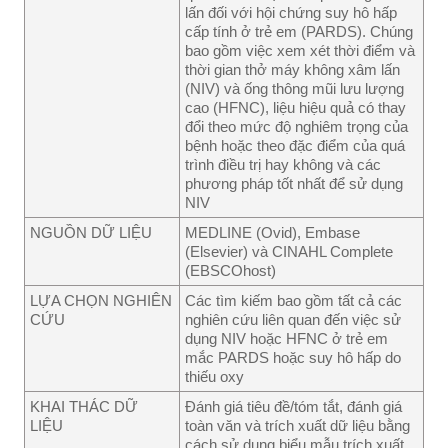
lấn đối với hội chứng suy hô hấp
cấp tính ở trẻ em (PARDS). Chúng
bao gồm việc xem xét thời điểm và
thời gian thở máy không xâm lấn
(NIV) và ống thông mũi lưu lượng
cao (HFNC), liệu hiệu quả có thay
đổi theo mức độ nghiêm trọng của
bệnh hoặc theo đặc điểm của quá
trình điều trị hay không và các
phương pháp tốt nhất để sử dụng
NIV
NGUỒN DỮ LIỆU
MEDLINE (Ovid), Embase
(Elsevier) và CINAHL Complete
(EBSCOhost)
LỰA CHỌN NGHIÊN
Các tìm kiếm bao gồm tất cả các
CỨU
nghiên cứu liên quan đến việc sử
dụng NIV hoặc HFNC ở trẻ em
mắc PARDS hoặc suy hô hấp do
thiếu oxy
KHAI THÁC DỮ
Đánh giá tiêu đề/tóm tắt, đánh giá
LIỆU
toàn văn và trích xuất dữ liệu bằng
cách sử dụng biểu mẫu trích xuất