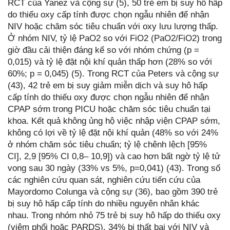
RCT của Yanez và cộng sự (5), 50 trẻ em bị suy hô hấp
do thiếu oxy cấp tính được chọn ngẫu nhiên để nhận
NIV hoặc chăm sóc tiêu chuẩn với oxy lưu lượng thấp.
Ở nhóm NIV, tỷ lệ PaO2 so với FiO2 (PaO2/FiO2) trong
giờ đầu cải thiện đáng kể so với nhóm chứng (p =
0,015) và tỷ lệ đặt nội khí quản thấp hơn (28% so với
60%; p = 0,045) (5). Trong RCT của Peters và cộng sự
(43), 42 trẻ em bị suy giảm miễn dịch và suy hô hấp
cấp tính do thiếu oxy được chọn ngẫu nhiên để nhận
CPAP sớm trong PICU hoặc chăm sóc tiêu chuẩn tại
khoa. Kết quả không ủng hộ việc nhập viện CPAP sớm,
không có lợi về tỷ lệ đặt nội khí quản (48% so với 24%
ở nhóm chăm sóc tiêu chuẩn; tỷ lệ chênh lệch [95%
CI], 2,9 [95% CI 0,8– 10,9]) và cao hơn bất ngờ tỷ lệ tử
vong sau 30 ngày (33% vs 5%, p=0,041) (43). Trong số
các nghiên cứu quan sát, nghiên cứu tiến cứu của
Mayordomo Colunga và cộng sự (36), bao gồm 390 trẻ
bị suy hô hấp cấp tính do nhiều nguyên nhân khác
nhau. Trong nhóm nhỏ 75 trẻ bị suy hô hấp do thiếu oxy
(viêm phổi hoặc PARDS), 34% bị thất bại với NIV và