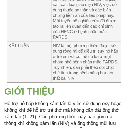
sát, các loại giao diện NIV, việc sử
dụng thuốc an thần và các biến
chứng tiềm ẩn của liệu pháp này.
Một tuyên bố nghiên cứu đã được
tạo ra liên quan đến các chỉ định
của HFNC ở bệnh nhân mắc
PARDS
KẾT LUẬN
NIV là một phương thức được sử
dụng rộng rãi để điều trị suy hô hấp
ở trẻ em và có thể có lợi ở một
nhóm nhỏ bệnh nhân mắc PARDS.
Tuy nhiên, cần phải theo dõi chặt
chẽ tình trạng bệnh nặng hơn và
thất bại NIV
GIỚI THIỆU
Hỗ trợ hô hấp không xâm lấn là việc sử dụng oxy hoặc
không khí để hỗ trợ trẻ thở mà không cần đặt ống thở
xâm lấn (1–21). Các phương thức này bao gồm cả
thông khí không xâm lấn (NIV) và ống thông mũi lưu