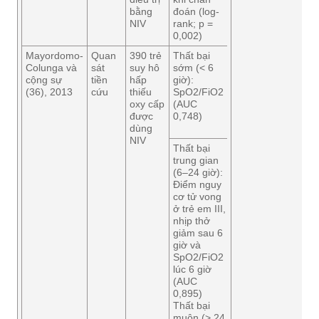
bằng
đoán (log-
chẩn
NIV
rank; p =
đoán
0,002)
Mayordomo-
Quan
390 trẻ
Thất bại
Trung vị
18,7%
Colunga và
sát
suy hô
sớm (< 6
13 giờ
cộng sự
tiền
hấp
giờ):
(khoảng
(36), 2013
cứu
thiếu
SpO2/FiO2
tứ phân
oxy cấp
(AUC
vị, 4–
được
0,748)
32,5
dùng
giờ).
NIV
Thất bại
Trong
50%
trung gian
phân
trong
(6–24 giờ):
nhóm
phân
Điểm nguy
PARDS,
nhóm
cơ tử vong
16 ±
PARDS
ở trẻ em III,
7,5 giờ
nhịp thở
giảm sau 6
giờ và
SpO2/FiO2
lúc 6 giờ
(AUC
0,895)
Thất bại
muộn (> 24