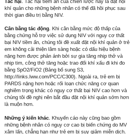
Tác hại
. Tác hại tiềm ẩn của chiến lược này là đặt nội
khí quản cho những bệnh nhân có thể đã hồi phục sau
thời gian điều trị bằng NIV.
Cân bằng tác động
. Khi cân bằng mức độ thấp của
bằng chứng hỗ trợ việc sử dụng NIV với nguy cơ thất
bại NIV tiềm ẩn, chúng tôi đề xuất đặt nội khí quản ở trẻ
em không cải thiện lâm sàng hoặc có dấu hiệu bệnh
nặng hơn được phản ánh bởi sự gia tăng nhịp thở và
nhịp tim, công thở tăng hoặc trao đổi khí xấu đi khi đo
bằng SpO2/FiO2 (Bảng bổ sung S3,
http://links.lww.com/PCC/C300). Ngoài ra, trẻ em bị
PARDS nặng hơn hoặc rối loạn chức năng cơ quan
nghiêm trọng khác có nguy cơ thất bại NIV cao hơn và
chúng tôi đề nghị nên bắt đầu đặt nội khí quản sớm hơn
là muộn hơn.
Những ý kiến khác
. Khuyến cáo này cũng bao gồm
những bệnh nhân có nguy cơ cao bị biến chứng do MV
xâm lấn, chẳng hạn như trẻ em bị suy giảm miễn dịch.