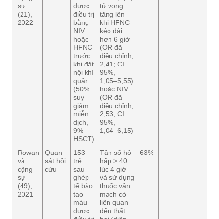
sự
được
tử vong
(21),
điều trị
tăng lên
2022
bằng
khi HFNC
NIV
kéo dài
hoặc
hơn 6 giờ
HFNC
(OR đã
trước
điều chỉnh,
khi đặt
2,41; CI
nội khí
95%,
quản
1,05–5,55)
(50%
hoặc NIV
suy
(OR đã
giảm
điều chỉnh,
miễn
2,53; CI
dịch,
95%,
9%
1,04–6,15)
HSCT)
Rowan
Quan
153
Tần số hô
63%
và
sát hồi
trẻ
hấp > 40
cộng
cứu
sau
lúc 4 giờ
sự
ghép
và sử dụng
(49),
tế bào
thuốc vận
2021
tạo
mạch có
máu
liên quan
được
đến thất