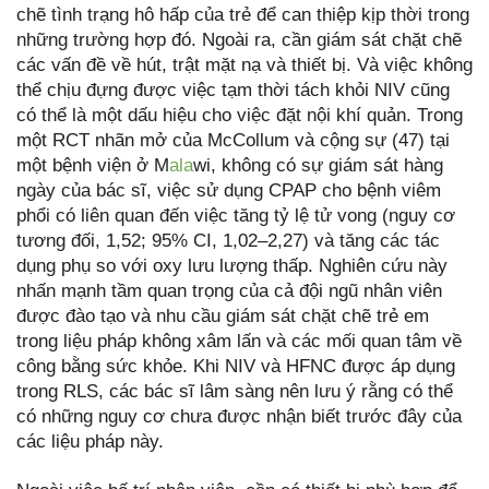
chẽ tình trạng hô hấp của trẻ để can thiệp kịp thời trong
những trường hợp đó. Ngoài ra, cần giám sát chặt chẽ
các vấn đề về hút, trật mặt nạ và thiết bị. Và việc không
thể chịu đựng được việc tạm thời tách khỏi NIV cũng
có thể là một dấu hiệu cho việc đặt nội khí quản. Trong
một RCT nhãn mở của McCollum và cộng sự (47) tại
một bệnh viện ở M
ala
wi, không có sự giám sát hàng
ngày của bác sĩ, việc sử dụng CPAP cho bệnh viêm
phổi có liên quan đến việc tăng tỷ lệ tử vong (nguy cơ
tương đối, 1,52; 95% CI, 1,02–2,27) và tăng các tác
dụng phụ so với oxy lưu lượng thấp. Nghiên cứu này
nhấn mạnh tầm quan trọng của cả đội ngũ nhân viên
được đào tạo và nhu cầu giám sát chặt chẽ trẻ em
trong liệu pháp không xâm lấn và các mối quan tâm về
công bằng sức khỏe. Khi NIV và HFNC được áp dụng
trong RLS, các bác sĩ lâm sàng nên lưu ý rằng có thể
có những nguy cơ chưa được nhận biết trước đây của
các liệu pháp này.