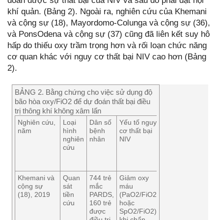
đoán được sự thất bại của NIV và sau đó phải đặt nội
khí quản. (Bảng 2). Ngoài ra, nghiên cứu của Khemani
và cộng sự (18), Mayordomo-Colunga và cộng sự (36),
và PonsOdena và cộng sự (37) cũng đã liên kết suy hô
hấp do thiếu oxy trầm trọng hơn và rối loạn chức năng
cơ quan khác với nguy cơ thất bại NIV cao hơn (Bảng
2).
BẢNG 2. Bằng chứng cho việc sử dụng độ
bão hòa oxy/FiO2 để dự đoán thất bại điều
trị thông khí không xâm lấn
Nghiên cứu,
Loại
Dân số
Yếu tố nguy
Thời
Tỷ lệ
năm
hình
bệnh
cơ thất bại
lượng
thất
nghiên
nhân
NIV
của NIV
bại NIV
cứu
trước
khi thất
bại
Khemani và
Quan
744 trẻ
Giảm oxy
86% đặt
50%
cộng sự
sát
mắc
máu
nội khí
(18), 2019
tiền
PARDS,
(PaO2/FiO2
quản
cứu
160 trẻ
hoặc
trong
được
SpO2/FiO2)
vòng 48
điều trị
khi chẩn
giờ sau