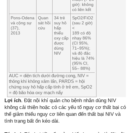
giờ): không
có liên kết
Pons-Odena
Quan
34 trẻ
SpO2/FiO2
Trung
21%
và cộng sự
sát hồi
suy hô
(sau 2 giờ)
bình 18
(37),
cứu
hấp
<
giờ
2013
thiếu
189 có độ
(phạm
oxy cấp
nhạy 86%
vi,
được
(CI 95%,
2–34)
dùng
71–95%);
NIV
và độ đặc
hiệu là 74%
(95% CI,
55– 88%)
AUC = diện tích dưới đường cong, NIV =
thông khí không xâm lấn, PARDS = hội
chứng suy hô hấp cấp tính ở trẻ em, SpO2
= độ bão hòa oxy mạch nẩy
Lợi ích
. Đặt nội khí quản cho bệnh nhân dùng NIV
không cải thiện hoặc có các yếu tố nguy cơ thất bại có
thể giảm thiểu nguy cơ liên quan đến thất bại NIV và
tình trạng bất ổn kéo dài.