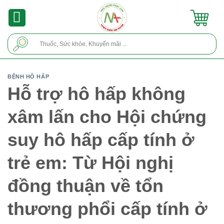
Skip
to
content
Tìm
kiếm:
BỆNH HÔ HẤP
Hỗ trợ hô hấp không
xâm lấn cho Hội chứng
suy hô hấp cấp tính ở
trẻ em: Từ Hội nghị
đồng thuận về tổn
thương phổi cấp tính ở