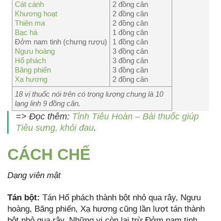
Cát cánh
2 đồng cân
Khương hoạt
2 đồng cân
Thiên ma
2 đồng cân
Bạc hà
1 đồng cân
Đởm nam tinh (chưng rượu)
1 đồng cân
Ngưu hoàng
3 đồng cân
Hổ phách
3 đồng cân
Băng phiến
3 đồng cân
Xạ hương
2 đồng cân
18 vị thuốc nói trên có trọng lượng chung là 10
lạng linh 9 đồng cân.
=> Đọc thêm:
Tỉnh Tiêu Hoàn – Bài thuốc giúp
Tiêu sưng, khỏi đau
.
CÁCH CHẾ
Dạng viên mật
Tán bột:
Tán Hổ phách thành bột nhỏ qua rây, Ngưu
hoàng, Băng phiến, Xạ hương cũng lần lượt tán thành
bột nhỏ qua rây. Những vị còn lại trừ Đởm nam tinh,