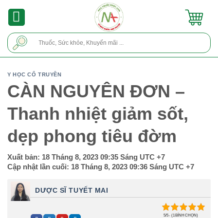
Skip
to
content
Tìm
kiếm:
Y HỌC CỔ TRUYỀN
CÀN NGUYÊN ĐƠN –
Thanh nhiệt giảm sốt,
dẹp phong tiêu đờm
Xuất bản:
18 Tháng 8, 2023 09:35 Sáng
UTC +7
Cập nhật lần cuối:
18 Tháng 8, 2023 09:36 Sáng
UTC +7
DƯỢC SĨ TUYẾT MAI
5/5 - (1 BÌNH CHỌN)