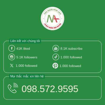
Liên kết với chúng tôi
41K
liked
8.1K
subscribe
5.1K
followers
1.000
followed
1.000
followed
1.000
followed
Mọi thắc mắc xin liên hệ
098.572.9595