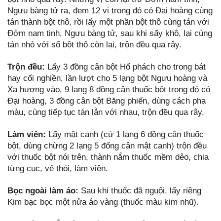
Ngưu bàng tử ra, đem 12 vị trong đó có Đại hoàng cùng
tán thành bột thô, rồi lấy một phần bột thô cùng tán với
Đởm nam tinh, Ngưu bàng tử, sau khi sấy khô, lại cùng
tán nhỏ với số bột thô còn lại, trộn đều qua rây.
Trộn đều:
Lấy 3 đồng cân bột Hổ phách cho trong bát
hay cối nghiền, lần lượt cho 5 lạng bột Ngưu hoàng và
Xạ hương vào, 9 lạng 8 đồng cân thuốc bột trong đó có
Đại hoàng, 3 đồng cân bột Băng phiến, dùng cách pha
màu, cùng tiếp tục tán lẫn với nhau, trộn đều qua rây.
L
à
m viên:
Lấy mật canh (cứ 1 lạng 6 đồng cân thuốc
bột, dùng chừng 2 lạng 5 đổng cân mật canh) trộn đều
với thuốc bột nói trên, thành nắm thuốc mềm dẻo, chia
từng cục, vê thỏi, làm viên.
Bọc ngoài làm áo:
Sau khi thuốc đã nguội, lấy riêng
Kim bạc bọc một nửa áo vàng (thuốc màu kim nhũ).