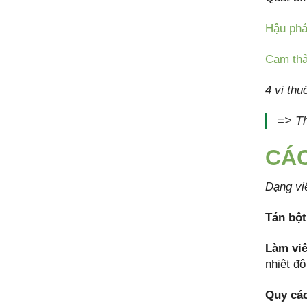
Hậu ph
Cam th
4 vị thu
=> T
CÁ
Dạng vi
Tán bột
Làm viê
nhiệt độ
Quy cá