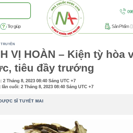
098
Trợ giúp
Sản Phẩm
 TRUYỀN
H VỊ HOÀN – Kiện tỳ hòa v
c, tiêu đầy trướng
n:
2 Tháng 8, 2023 08:40 Sáng
UTC +7
 lần cuối:
2 Tháng 8, 2023 08:40 Sáng
UTC +7
DƯỢC SĨ TUYẾT MAI