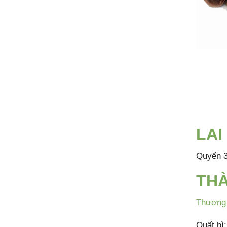
LAI
Quyển 3
THÀ
Thương 
Quất bì: