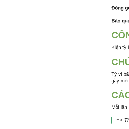
Đóng gó
Bảo quả
CÔ
Kiện tỳ 
CHỦ
Tỳ vị b
gầy mòn
CÁC
Mỗi lần
=> T