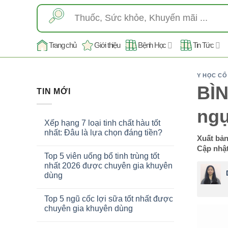
Skip
Tìm
to
kiếm:
content
Trang chủ
Giới thiệu
Bệnh Học
Tin Tức
Y HỌC CỔ
BÌN
TIN MỚI
ngự
Xếp hạng 7 loại tinh chất hàu tốt
nhất: Đâu là lựa chọn đáng tiền?
Xuất bả
Cập nhật
Top 5 viên uống bổ tinh trùng tốt
nhất 2026 được chuyên gia khuyên
dùng
Top 5 ngũ cốc lợi sữa tốt nhất được
chuyên gia khuyên dùng