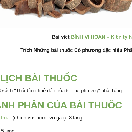
Bài viết
BÌNH VỊ HOÀN – Kiện tỳ h
Trích Những bài thuốc Cổ phương đặc hiệu Phần
 LỊCH BÀI THUỐC
 sách “Thái bình huệ dân hòa tễ cục phương” nhà Tống.
NH PHẦN CỦA BÀI THUỐC
truật
(chích với nước vo gạo): 8 lạng.
 5 lạng.