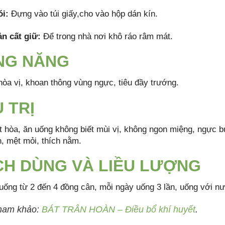
i:
Đựng vào túi giấy,cho vào hộp dán kín.
n cất giữ:
Để trong nhà nơi khô ráo râm mát.
NG NĂNG
hòa vị, khoan thông vùng ngực, tiêu đầy trướng.
 TRỊ
ất hòa, ăn uống không biết mùi vị, không ngon miệng, ngực 
, mệt mỏi, thích nằm.
H DÙNG VÀ LIỀU LƯỢNG
 uống từ 2 đến 4 đồng cân, mỗi ngày uống 3 lần, uống với nư
ham khảo:
BÁT TRÂN HOÀN – Điều bổ khí huyết
.