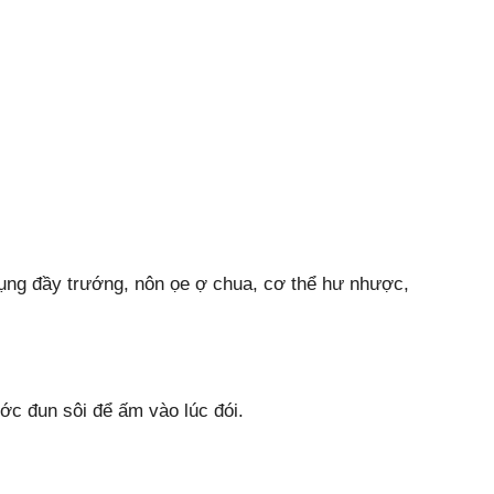
bụng đầy trướng, nôn ọe ợ chua, cơ thể hư nhược,
ớc đun sôi để ấm vào lúc đói.