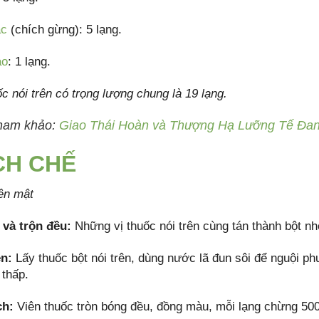
ác
(chích gừng): 5 lạng.
ảo
: 1 lạng.
ốc nói trên có trọng lượng chung là 19 lạng.
ham khảo:
Giao Thái Hoàn và Thượng Hạ Lưỡng Tế Đan 
CH CHẾ
ên mật
 và trộn đều:
Những vị thuốc nói trên cùng tán thành bột nhỏ
n:
Lấy thuốc bột nói trên, dùng nước lã đun sôi để nguội ph
 thấp.
ch:
Viên thuốc tròn bóng đều, đồng màu, mỗi lạng chừng 500 