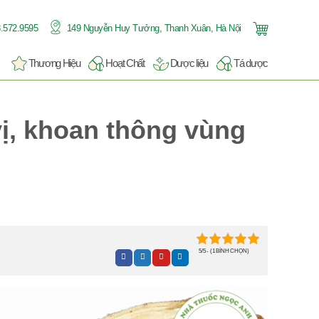
.572.9595
149 Nguyễn Huy Tưởng, Thanh Xuân, Hà Nội
Thương Hiệu
Hoạt Chất
Dược liệu
Tá dược
ị, khoan thông vùng
5/5 - (1 BÌNH CHỌN)