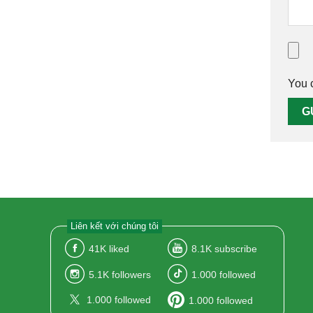
You 
Liên kết với chúng tôi
41K
liked
8.1K
subscribe
5.1K
followers
1.000
followed
1.000
followed
1.000
followed