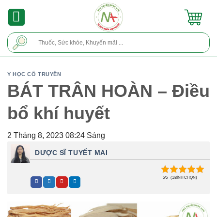
Skip
to
content
Tìm
kiếm:
Y HỌC CỔ TRUYỀN
BÁT TRÂN HOÀN – Điều
bổ khí huyết
2 Tháng 8, 2023 08:24 Sáng
DƯỢC SĨ TUYẾT MAI
5/5 - (1 BÌNH CHỌN)