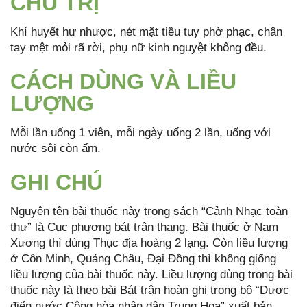
CHỦ TRỊ
Khí huyết hư nhược, nét mặt tiều tuy phờ phạc, chân
tay mệt mỏi rã rời, phụ nữ kinh nguyệt không đều.
CÁCH DÙNG VÀ LIỀU
LƯỢNG
Mỗi lần uống 1 viên, mỗi ngày uống 2 lần, uống với
nước sôi còn ấm.
GHI CHÚ
Nguyên tên bài thuốc này trong sách “Cảnh Nhạc toàn
thư” là Cục phương bát trân thang. Bài thuốc ở Nam
Xương thì dùng Thục địa hoàng 2 lạng. Còn liều lượng
ở Côn Minh, Quảng Châu, Đại Đồng thì không giống
liều lượng của bài thuốc này. Liều lượng dùng trong bài
thuốc này là theo bài Bát trân hoàn ghi trong bộ “Dược
điển nước Cộng hòa nhân dân Trung Hoa” xuất bản