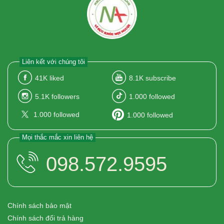
Liên kết với chúng tôi
41K
liked
8.1K
subscribe
5.1K
followers
1.000
followed
1.000
followed
1.000
followed
Mọi thắc mắc xin liên hệ
098.572.9595
Chính sách bảo mật
Chính sách đổi trả hàng