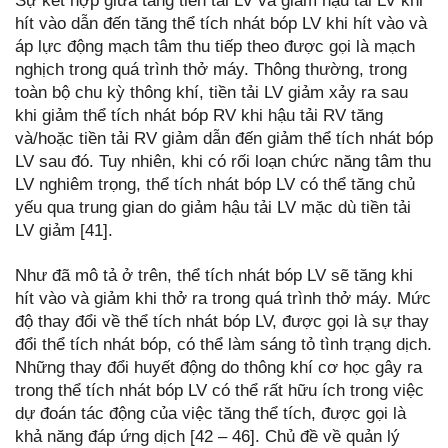
Sự kết hợp giữa tăng tiền tải LV và giảm hậu tải LV khi
hít vào dẫn đến tăng thể tích nhát bóp LV khi hít vào và
áp lực động mạch tâm thu tiếp theo được gọi là mạch
nghịch trong quá trình thở máy. Thông thường, trong
toàn bộ chu kỳ thông khí, tiền tải LV giảm xảy ra sau
khi giảm thể tích nhát bóp RV khi hậu tải RV tăng
và/hoặc tiền tải RV giảm dẫn đến giảm thể tích nhát bóp
LV sau đó. Tuy nhiên, khi có rối loạn chức năng tâm thu
LV nghiêm trọng, thể tích nhát bóp LV có thể tăng chủ
yếu qua trung gian do giảm hậu tải LV mặc dù tiền tải
LV giảm [41].
Như đã mô tả ở trên, thể tích nhát bóp LV sẽ tăng khi
hít vào và giảm khi thở ra trong quá trình thở máy. Mức
độ thay đổi về thể tích nhát bóp LV, được gọi là sự thay
đổi thể tích nhát bóp, có thể làm sáng tỏ tình trạng dịch.
Những thay đổi huyết động do thông khí cơ học gây ra
trong thể tích nhát bóp LV có thể rất hữu ích trong việc
dự đoán tác động của việc tăng thể tích, được gọi là
khả năng đáp ứng dịch [42 – 46]. Chủ đề về quản lý