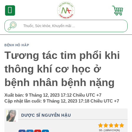
Skip
to
content
Tìm
kiếm:
BỆNH HÔ HẤP
Tương tác tim phổi khi
thông khí cơ học ở
bệnh nhân bệnh nặng
Xuất bản:
9 Tháng 12, 2023 17:12 Chiều
UTC +7
Cập nhật lần cuối:
9 Tháng 12, 2023 17:18 Chiều
UTC +7
DƯỢC SĨ NGUYỄN HẬU
5/5 - (1 BÌNH CHỌN)