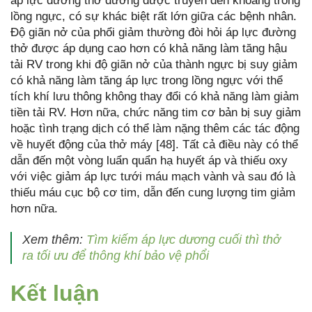
áp lực đường thở dương được truyền đến khoang trong
lồng ngực, có sự khác biệt rất lớn giữa các bệnh nhân.
Độ giãn nở của phổi giảm thường đòi hỏi áp lực đường
thở được áp dụng cao hơn có khả năng làm tăng hậu
tải RV trong khi độ giãn nở của thành ngực bị suy giảm
có khả năng làm tăng áp lực trong lồng ngực với thể
tích khí lưu thông không thay đổi có khả năng làm giảm
tiền tải RV. Hơn nữa, chức năng tim cơ bản bị suy giảm
hoặc tình trạng dịch có thể làm nặng thêm các tác động
về huyết động của thở máy [48]. Tất cả điều này có thể
dẫn đến một vòng luẩn quẩn hạ huyết áp và thiếu oxy
với việc giảm áp lực tưới máu mạch vành và sau đó là
thiếu máu cục bộ cơ tim, dẫn đến cung lượng tim giảm
hơn nữa.
Xem thêm:
Tìm kiếm áp lực dương cuối thì thở
ra tối ưu để thông khí bảo vệ phổi
Kết luận