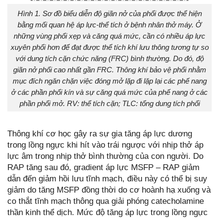
Hình 1. Sơ đồ biểu diễn độ giãn nở của phổi được thể hiện
bằng mối quan hệ áp lực-thể tích ở bệnh nhân thở máy. Ở
những vùng phổi xẹp và căng quá mức, cần có nhiều áp lực
xuyên phổi hơn để đạt được thể tích khí lưu thông tương tự so
với dung tích cặn chức năng (FRC) bình thường. Do đó, độ
giãn nở phổi cao nhất gần FRC. Thông khí bảo vệ phổi nhằm
mục đích ngăn chặn việc đóng mở lặp đi lặp lại các phế nang
ở các phần phổi kín và sự căng quá mức của phế nang ở các
phần phổi mở. RV: thể tích cặn; TLC: tổng dung tích phổi
Thông khí cơ học gây ra sự gia tăng áp lực dương
trong lồng ngực khi hít vào trái ngược với nhịp thở áp
lực âm trong nhịp thở bình thường của con người. Do
RAP tăng sau đó, gradient áp lực MSFP – RAP giảm
dẫn đến giảm hồi lưu tĩnh mạch, điều này có thể bị suy
giảm do tăng MSFP đồng thời do cơ hoành hạ xuống và
co thắt tĩnh mạch thông qua giải phóng catecholamine
thần kinh thể dịch. Mức độ tăng áp lực trong lồng ngực