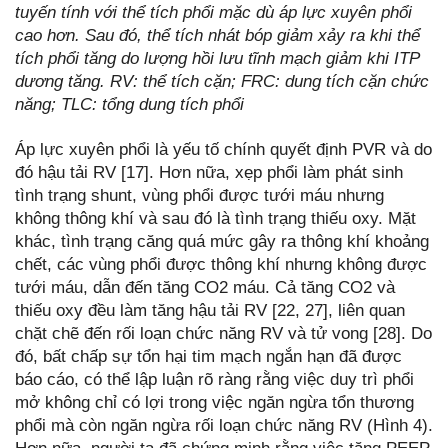
tuyến tính với thể tích phổi mặc dù áp lực xuyên phổi
cao hơn. Sau đó, thể tích nhát bóp giảm xảy ra khi thể
tích phổi tăng do lượng hồi lưu tĩnh mạch giảm khi ITP
dương tăng. RV: thể tích cặn; FRC: dung tích cặn chức
năng; TLC: tổng dung tích phổi
Áp lực xuyên phổi là yếu tố chính quyết định PVR và do
đó hậu tải RV [17]. Hơn nữa, xẹp phổi làm phát sinh
tình trạng shunt, vùng phổi được tưới máu nhưng
không thông khí và sau đó là tình trạng thiếu oxy. Mặt
khác, tình trạng căng quá mức gây ra thông khí khoảng
chết, các vùng phổi được thông khí nhưng không được
tưới máu, dẫn đến tăng CO2 máu. Cả tăng CO2 và
thiếu oxy đều làm tăng hậu tải RV [22, 27], liên quan
chặt chẽ đến rối loạn chức năng RV và tử vong [28]. Do
đó, bất chấp sự tổn hại tim mạch ngắn hạn đã được
báo cáo, có thể lập luận rõ ràng rằng việc duy trì phổi
mở không chỉ có lợi trong việc ngăn ngừa tổn thương
phổi mà còn ngăn ngừa rối loạn chức năng RV (Hình 4).