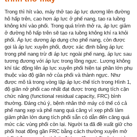
Trong thì hít vào, máy thở tạo áp lực dương lên đường
hô hấp trên, cao hơn áp lực ở phế nang, tạo ra luồng
không khí vào phổi. Trong quá trình thở ra, áp lực giảm
ở đường hô hấp trên sẽ tạo ra luồng không khí ra khỏi
phổi. Áp lực dương áp dụng cho phế nang, còn được
gọi là áp lực xuyên phổi, được xác định bằng áp lực
trong phế nang trừ đi áp lực ngoài phế nang, áp lực sau
tương đương với áp lực trong lồng ngực. Lượng không
khí tác động lên áp lực xuyên phổi hiện tại phần lớn phụ
thuộc vào độ giãn nở của phổi và thành ngực. Như
được mô tả trong vòng lặp áp lực-thể tích trong Hình 1,
độ giãn nở phổi cao nhất đạt được trong dung tích cặn
chức năng (functional residual capacity, FRC) bình
thường. Đáng chú ý, bệnh nhân thở máy có thể có cả
phế nang xẹp và phế nang quá căng vì xẹp phổi làm
giảm phần lớn dung tích phổi sẵn có dẫn đến căng quá
mức các vùng phổi còn lại. Người ta đã đề xuất giữ cho
phổi hoạt động gần FRC bằng cách thường xuyên mở