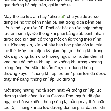
qua đường hô hấp trên, gọi là thở ra.
Máy thở áp lực âm hay “phổi
sắt
” chủ yếu được sử
dụng để hỗ trợ bệnh nhân bại liệt trong dịch bệnh bại
liệt ở thế kỷ trước [4]. Phổi sắt bắt chước nhịp thở áp
lực âm sinh lý. Để thông khí phổi bằng sắt, bệnh nhân
được bọc kín đến cổ trong một chiếc trống thép hình
trụ. Khoang kín, kín khí này bao bọc phần còn lại của
cơ thể. Máy bơm định kỳ giảm áp lực không khí trong
khoang trống, làm cho khoang ngực nở ra dẫn đến hít
vào, sau đó thở ra khi áp lực không khí trong khoang
trống tăng lên. Mặc dù vẫn được sử dụng không
thường xuyên, “thông khí áp lực âm” phần lớn đã được
thay thế bằng “thông khí áp lực dương”.
Một trong những mô tả sớm nhất về thông khí áp lực
dương thành công là của George Poe, người đã gây
ngạt ở chó và khiến chúng sống lại bằng máy thở nhân
tạo [5]. Thông khí áp lực dương đòi hỏi phải đặt nội khí