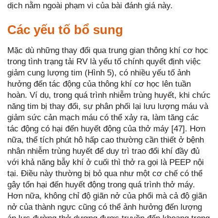
dịch nằm ngoài phạm vi của bài đánh giá này.
Các yếu tố bổ sung
Mặc dù những thay đổi qua trung gian thông khí cơ học
trong tình trạng tải RV là yếu tố chính quyết định việc
giảm cung lượng tim (Hình 5), có nhiều yếu tố ảnh
hưởng đến tác động của thông khí cơ học lên tuần
hoàn. Ví dụ, trong quá trình nhiễm trùng huyết, khi chức
năng tim bị thay đổi, sự phân phối lại lưu lượng máu và
giảm sức cản mạch máu có thể xảy ra, làm tăng các
tác động có hại đến huyết động của thở máy [47]. Hơn
nữa, thể tích phút hô hấp cao thường cần thiết ở bệnh
nhân nhiễm trùng huyết để duy trì trao đổi khí đầy đủ
với khả năng bẫy khí ở cuối thì thở ra gọi là PEEP nội
tại. Điều này thường bị bỏ qua như một cơ chế có thể
gây tổn hại đến huyết động trong quá trình thở máy.
Hơn nữa, không chỉ độ giãn nở của phổi mà cả độ giãn
nở của thành ngực cũng có thể ảnh hưởng đến lượng