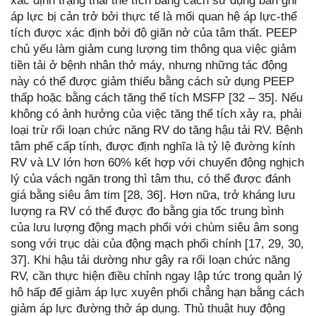
xác định trạng thái thể tích bằng cách sử dụng bản ghi
áp lực bị cản trở bởi thực tế là mối quan hệ áp lực-thể
tích được xác định bởi độ giãn nở của tâm thất. PEEP
chủ yếu làm giảm cung lượng tim thông qua việc giảm
tiền tải ở bệnh nhân thở máy, nhưng những tác động
này có thể được giảm thiểu bằng cách sử dụng PEEP
thấp hoặc bằng cách tăng thể tích MSFP [32 – 35]. Nếu
không có ảnh hưởng của việc tăng thể tích xảy ra, phải
loại trừ rối loạn chức năng RV do tăng hậu tải RV. Bệnh
tâm phế cấp tính, được định nghĩa là tỷ lệ đường kính
RV và LV lớn hơn 60% kết hợp với chuyển động nghịch
lý của vách ngăn trong thì tâm thu, có thể được đánh
giá bằng siêu âm tim [28, 36]. Hơn nữa, trở kháng lưu
lượng ra RV có thể được đo bằng gia tốc trung bình
của lưu lượng động mạch phổi với chùm siêu âm song
song với trục dài của động mạch phổi chính [17, 29, 30,
37]. Khi hậu tải dường như gây ra rối loạn chức năng
RV, cần thực hiện điều chỉnh ngay lập tức trong quản lý
hô hấp để giảm áp lực xuyên phổi chẳng hạn bằng cách
giảm áp lực đường thở áp dụng. Thủ thuật huy động