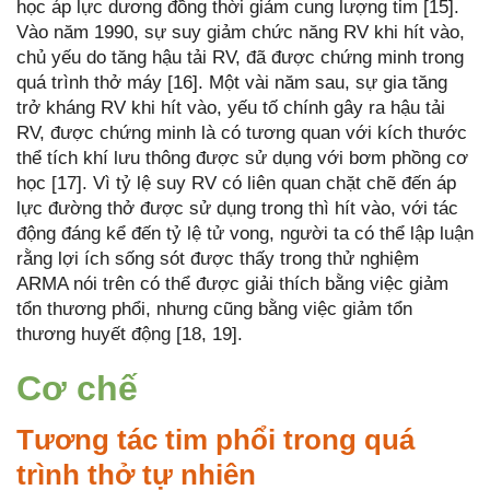
học áp lực dương đồng thời giảm cung lượng tim [15].
Vào năm 1990, sự suy giảm chức năng RV khi hít vào,
chủ yếu do tăng hậu tải RV, đã được chứng minh trong
quá trình thở máy [16]. Một vài năm sau, sự gia tăng
trở kháng RV khi hít vào, yếu tố chính gây ra hậu tải
RV, được chứng minh là có tương quan với kích thước
thể tích khí lưu thông được sử dụng với bơm phồng cơ
học [17]. Vì tỷ lệ suy RV có liên quan chặt chẽ đến áp
lực đường thở được sử dụng trong thì hít vào, với tác
động đáng kể đến tỷ lệ tử vong, người ta có thể lập luận
rằng lợi ích sống sót được thấy trong thử nghiệm
ARMA nói trên có thể được giải thích bằng việc giảm
tổn thương phổi, nhưng cũng bằng việc giảm tổn
thương huyết động [18, 19].
Cơ chế
Tương tác tim phổi trong quá
trình thở tự nhiên