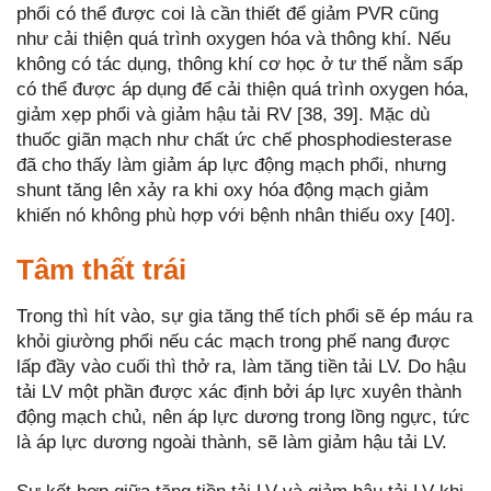
phổi có thể được coi là cần thiết để giảm PVR cũng
như cải thiện quá trình oxygen hóa và thông khí. Nếu
không có tác dụng, thông khí cơ học ở tư thế nằm sấp
có thể được áp dụng để cải thiện quá trình oxygen hóa,
giảm xẹp phổi và giảm hậu tải RV [38, 39]. Mặc dù
thuốc giãn mạch như chất ức chế phosphodiesterase
đã cho thấy làm giảm áp lực động mạch phổi, nhưng
shunt tăng lên xảy ra khi oxy hóa động mạch giảm
khiến nó không phù hợp với bệnh nhân thiếu oxy [40].
Tâm thất trái
Trong thì hít vào, sự gia tăng thể tích phổi sẽ ép máu ra
khỏi giường phổi nếu các mạch trong phế nang được
lấp đầy vào cuối thì thở ra, làm tăng tiền tải LV. Do hậu
tải LV một phần được xác định bởi áp lực xuyên thành
động mạch chủ, nên áp lực dương trong lồng ngực, tức
là áp lực dương ngoài thành, sẽ làm giảm hậu tải LV.