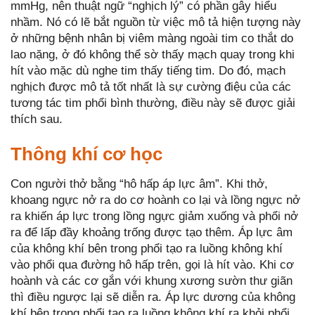
mmHg, nên thuật ngữ “nghịch lý” có phần gây hiểu
nhầm. Nó có lẽ bắt nguồn từ việc mô tả hiện tượng này
ở những bệnh nhân bị viêm màng ngoài tim co thắt do
lao nặng, ở đó không thể sờ thấy mạch quay trong khi
hít vào mặc dù nghe tim thấy tiếng tim. Do đó, mạch
nghịch được mô tả tốt nhất là sự cường điệu của các
tương tác tim phổi bình thường, điều này sẽ được giải
thích sau.
Thông khí cơ học
Con người thở bằng “hô hấp áp lực âm”. Khi thở,
khoang ngực nở ra do cơ hoành co lại và lồng ngực nở
ra khiến áp lực trong lồng ngực giảm xuống và phổi nở
ra để lấp đầy khoảng trống được tạo thêm. Áp lực âm
của không khí bên trong phổi tạo ra luồng không khí
vào phổi qua đường hô hấp trên, gọi là hít vào. Khi cơ
hoành và các cơ gắn với khung xương sườn thư giãn
thì điều ngược lại sẽ diễn ra. Áp lực dương của không
khí bên trong phổi tạo ra luồng không khí ra khỏi phổi