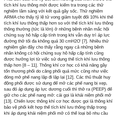
tích khí lưu thông mới được kiểm tra trong các thử
nghiệm lâm sàng với kết quả gây sốc. Thử nghiệm
ARMA cho thấy tỷ lệ tử vong giảm tuyệt đối 10% khi thể
tích khí lưu thông thấp hơn so với thể tích khí lưu thông
thông thường (tức là lớn) ở những bệnh nhân mắc hội
chứng suy hô hấp cấp tính trong khi vẫn duy trì áp lực
đường thở tối đa không quá 30 cmH2Ơ [7]. Nhiều thử
nghiệm gần đây cho thấy rằng ngay cả những bệnh
nhân không có hội chứng suy hô hấp cấp tính cũng
được hưởng lợi từ việc sử dụng thể tích khí lưu thông
thấp hơn [8 – 11]. Thông khí cơ học có khả năng gây
tổn thương phổi do căng phổi quá mức cũng như việc
đóng mở phế nang lặp đi lặp lại [12]. Các thủ thuật huy
động phổi được sử dụng để mở các phế nang bị xẹp,
sau đó áp dụng áp lực dương cuối thì thở ra (PEEP) để
giữ cho các phế nang mở: cái gọi là khái niệm phổi mở
[13]. Chiến lược thông khí cơ học được gọi là thông khí
bảo vệ phổi kết hợp thể tích khí lưu thông thấp trong
khi áp dụng khái niệm phổi mở có thể loại bỏ nhu cầu