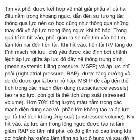
Tim và phổi được kết hợp về mặt giải phẫu vì cả hai
đều nằm trong khoang ngực, dẫn đến sự tương tác
thông qua lực nén cơ học cũng như thông qua những
thay đổi về áp lực trong lồng ngực khi hô hấp. Trong
quá trình hít vào, phổi giãn ra sẽ nén tim vào hố tim,
làm tổn hại đến tiền tải. Khi hít vào, tiền tải RV tăng do
tĩnh mạch hồi lưu, chủ yếu được xác định bởi chênh
lệch áp lực giữa áp lực đổ đầy hệ thống trung bình
(mean systemic filling pressure, MSFP) và áp lực nhĩ
phải (right atrial pressure, RAP), được tăng cường và
do đó được gọi là bơm hô hấp. MSFP đề cập đến thể
tích trong các mạch điện dung (capacitance vessels)
tạo ra áp lực, còn gọi là thể tích ứng suất (stressed
volume). Hơn 70% tổng lượng máu nằm trong các
mạch điện dung cao với phần lớn không tạo ra áp lực,
gọi là thể tích không ứng suất (unstressed volume). Khi
hít vào, áp lực âm trong lồng ngực được tạo ra làm
giảm RAP do tâm nhĩ phải có độ giãn nở cao trong khi
cơ hoành hạ xuống làm tăng áp lực ổ bụng và sau đó là