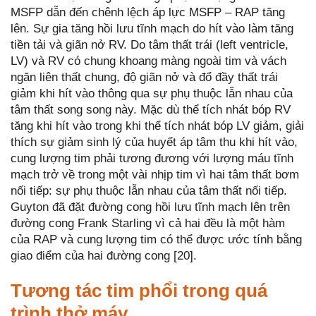
MSFP dẫn đến chênh lệch áp lực MSFP – RAP tăng
lên. Sự gia tăng hồi lưu tĩnh mạch do hít vào làm tăng
tiền tải và giãn nở RV. Do tâm thất trái (left ventricle,
LV) và RV có chung khoang màng ngoài tim và vách
ngăn liên thất chung, độ giãn nở và đổ đầy thất trái
giảm khi hít vào thông qua sự phụ thuộc lẫn nhau của
tâm thất song song này. Mặc dù thể tích nhát bóp RV
tăng khi hít vào trong khi thể tích nhát bóp LV giảm, giải
thích sự giảm sinh lý của huyết áp tâm thu khi hít vào,
cung lượng tim phải tương đương với lượng máu tĩnh
mạch trở về trong một vài nhịp tim vì hai tâm thất bơm
nối tiếp: sự phụ thuộc lẫn nhau của tâm thất nối tiếp.
Guyton đã đặt đường cong hồi lưu tĩnh mạch lên trên
đường cong Frank Starling vì cả hai đều là một hàm
của RAP và cung lượng tim có thể được ước tính bằng
giao điểm của hai đường cong [20].
Tương tác tim phổi trong quá
trình thở máy