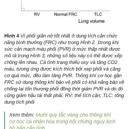
Hình 4
Vì phổi giãn nở tốt nhất ở dung tích cặn chức
năng bình thường (FRC) như trong Hình 2. 1trong khi
sức cản mạch máu phổi (PVR) ở mức thấp nhất được
mô tả trong Hình 3, những số liệu này có thể được xếp
chồng lên nhau. Cả tình trạng thiếu oxy và tăng CO
2
máu, tương ứng được kích thích bởi xẹp phổi và căng
cơ quá mức, đều làm tăng PVR. Thông khí cơ học gần
FRC sử dụng thông khí bảo vệ phổi có khả năng bảo vệ
chống lại tổn thương phổi đồng thời giảm PVR và do đó
cũng giảm hậu tải thất phải. RV: thể tích cặn; TLC: tổng
dung tích phổi
Xem thêm:
Mười quy tắc vàng cho thông khí
cơ học cá nhân hóa trong hội chứng nguy kịch
hô hấp cấp tính