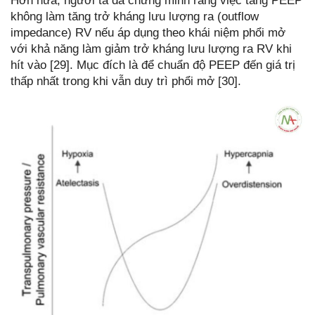
Hơn nữa, người ta đã chứng minh rằng việc tăng PEEP
không làm tăng trở kháng lưu lượng ra (outflow
impedance) RV nếu áp dụng theo khái niệm phổi mở
với khả năng làm giảm trở kháng lưu lượng ra RV khi
hít vào [29]. Mục đích là để chuẩn độ PEEP đến giá trị
thấp nhất trong khi vẫn duy trì phổi mở [30].