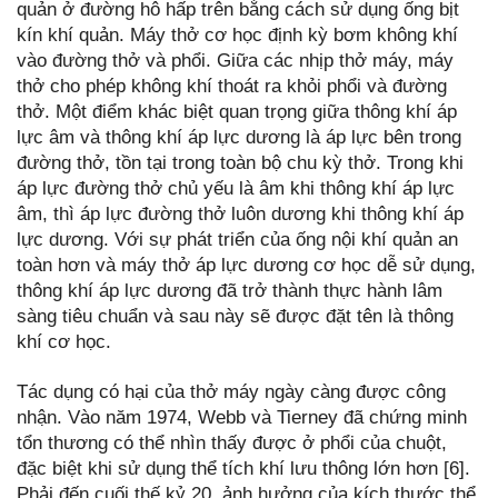
quản ở đường hô hấp trên bằng cách sử dụng ống bịt
kín khí quản. Máy thở cơ học định kỳ bơm không khí
vào đường thở và phổi. Giữa các nhịp thở máy, máy
thở cho phép không khí thoát ra khỏi phổi và đường
thở. Một điểm khác biệt quan trọng giữa thông khí áp
lực âm và thông khí áp lực dương là áp lực bên trong
đường thở, tồn tại trong toàn bộ chu kỳ thở. Trong khi
áp lực đường thở chủ yếu là âm khi thông khí áp lực
âm, thì áp lực đường thở luôn dương khi thông khí áp
lực dương. Với sự phát triển của ống nội khí quản an
toàn hơn và máy thở áp lực dương cơ học dễ sử dụng,
thông khí áp lực dương đã trở thành thực hành lâm
sàng tiêu chuẩn và sau này sẽ được đặt tên là thông
khí cơ học.
Tác dụng có hại của thở máy ngày càng được công
nhận. Vào năm 1974, Webb và Tierney đã chứng minh
tổn thương có thể nhìn thấy được ở phổi của chuột,
đặc biệt khi sử dụng thể tích khí lưu thông lớn hơn [6].
Phải đến cuối thế kỷ 20, ảnh hưởng của kích thước thể