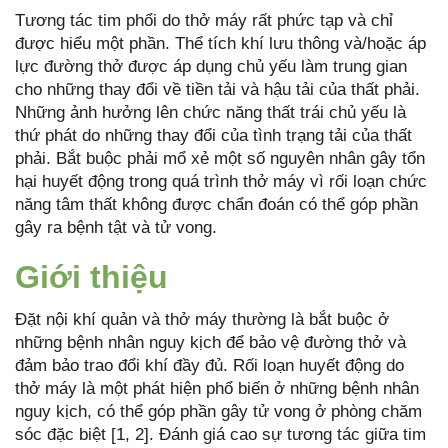
Tương tác tim phổi do thở máy rất phức tạp và chỉ
được hiểu một phần. Thể tích khí lưu thông và/hoặc áp
lực đường thở được áp dụng chủ yếu làm trung gian
cho những thay đổi về tiền tải và hậu tải của thất phải.
Những ảnh hưởng lên chức năng thất trái chủ yếu là
thứ phát do những thay đổi của tình trạng tải của thất
phải. Bắt buộc phải mổ xẻ một số nguyên nhân gây tổn
hại huyết động trong quá trình thở máy vì rối loạn chức
năng tâm thất không được chẩn đoán có thể góp phần
gây ra bệnh tật và tử vong.
Giới thiệu
Đặt nội khí quản và thở máy thường là bắt buộc ở
những bệnh nhân nguy kịch để bảo vệ đường thở và
đảm bảo trao đổi khí đầy đủ. Rối loạn huyết động do
thở máy là một phát hiện phổ biến ở những bệnh nhân
nguy kịch, có thể góp phần gây tử vong ở phòng chăm
sóc đặc biệt [1, 2]. Đánh giá cao sự tương tác giữa tim