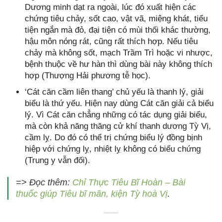
Dương minh dạt ra ngoài, lúc đó xuất hiện các
chứng tiêu chảy, sốt cao, vật vã, miệng khát, tiểu
tiện ngắn mà đỏ, đại tiện có mùi thối khác thường,
hậu môn nóng rát, cũng rất thích hợp. Nếu tiêu
chảy mà không sốt, mạch Trầm Trì hoặc vi nhược,
bệnh thuộc về hư hàn thì dùng bài này không thích
hợp (Thượng Hải phương tễ học).
‘Cát căn cầm liên thang’ chủ yếu là thanh lý, giải
biểu là thứ yếu. Hiện nay dùng Cát căn giải cả biểu
lý. Vì Cát căn chẳng những có tác dụng giải biểu,
mà còn khả năng thăng cử khí thanh dương Tỳ Vị,
cầm lỵ. Do đó có thể trị chứng biểu lý đồng bịnh
hiệp với chứng lỵ, nhiệt lỵ không có biểu chứng
(Trung y vẫn đối).
=> Đọc thêm:
Chỉ Thực Tiêu Bĩ Hoàn – Bài
thuốc giúp Tiêu bĩ mãn, kiện Tỳ hoà Vị
.