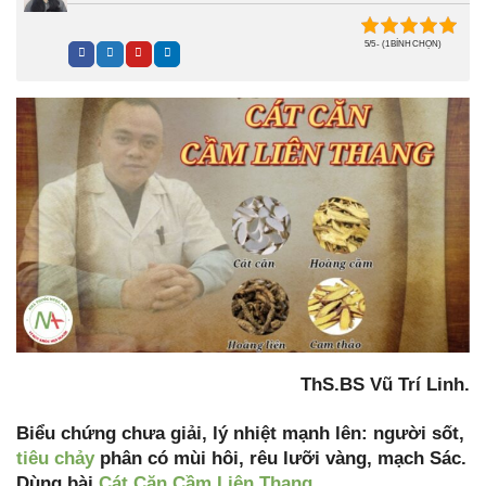
5/5 - (1 BÌNH CHỌN)
ThS.BS Vũ Trí Linh.
Biểu chứng chưa giải, lý nhiệt mạnh lên: người sốt,
tiêu chảy
phân có mùi hôi, rêu lưỡi vàng, mạch Sác.
Dùng bài
Cát Căn Cầm Liên Thang
.