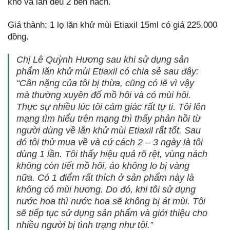
khô và lăn đều 2 bên nách.
Giá thành: 1 lọ lăn khử mùi Etiaxil 15ml có giá 225.000
đồng.
Chị Lê Quỳnh Hương sau khi sử dụng sản
phẩm lăn khử mùi Etiaxil có chia sẻ sau đây:
“Cân nặng của tôi bị thừa, cũng có lẽ vì vậy
mà thường xuyên đổ mồ hôi và có mùi hôi.
Thực sự nhiều lúc tôi cảm giác rất tự ti. Tôi lên
mạng tìm hiểu trên mạng thì thấy phản hồi từ
người dùng về lăn khử mùi Etiaxil rất tốt. Sau
đó tôi thử mua về và cứ cách 2 – 3 ngày là tôi
dùng 1 lần. Tôi thấy hiệu quả rõ rệt, vùng nách
không còn tiết mồ hôi, áo không lo bị vàng
nữa. Có 1 điểm rất thích ở sản phẩm này là
không có mùi hương. Do đó, khi tôi sử dụng
nước hoa thì nước hoa sẽ không bị át mùi. Tôi
sẽ tiếp tục sử dụng sản phẩm và giới thiệu cho
nhiều người bị tình trạng như tôi.”