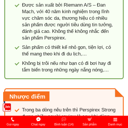
Được sản xuất bởi Riemann A/S – Đan
Mạch, với 40 năm kinh nghiệm trong lĩnh
vực chăm sóc da, thương hiệu có nhiều
sản phẩm được người tiêu dùng tin tưởng,
đánh giá cao. Không thể không nhắc đến
sản phẩm Perspirex.
Sản phẩm có thiết kế nhỏ gọn, tiện lợi, có
thể mang theo khi đi du lịch,…
Không bị trôi nếu như bạn có đi bơi hay đi
tắm biển trong những ngày nắng nóng,…
Nhược điểm
Trong ba dòng nêu trên thì Perspirex Strong
được nhiều người review là sau khi dùng
gây ngứa.
Gọi ngay
Chat ngay
Bình luận (14)
Sản phẩm
Danh mục