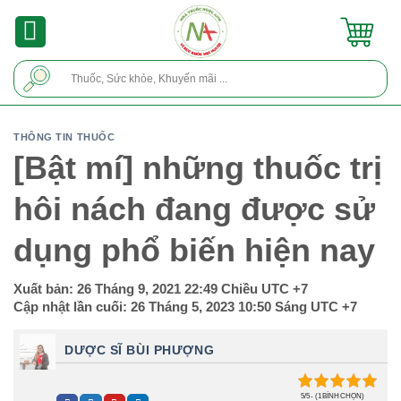
Skip
to
content
Tìm
kiếm:
THÔNG TIN THUỐC
[Bật mí] những thuốc trị
hôi nách đang được sử
dụng phổ biến hiện nay
Xuất bản:
26 Tháng 9, 2021 22:49 Chiều
UTC +7
Cập nhật lần cuối:
26 Tháng 5, 2023 10:50 Sáng
UTC +7
DƯỢC SĨ BÙI PHƯỢNG
5/5 - (1 BÌNH CHỌN)