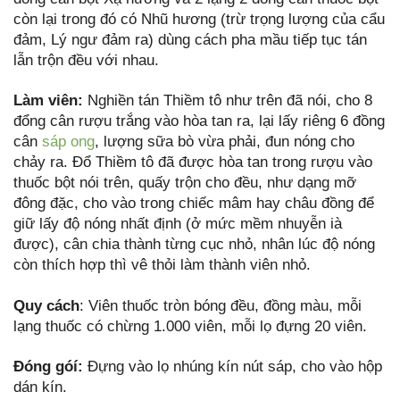
còn lại trong đó có Nhũ hương (trừ trọng lượng của cẩu
đảm, Lý ngư đảm ra) dùng cách pha mầu tiếp tục tán
lẫn trộn đều với nhau.
Làm viên:
Nghiền tán Thiềm tô như trên đã nói, cho 8
đổng cân rượu trắng vào hòa tan ra, lại lấy riêng 6 đồng
cân
sáp ong
, lượng sữa bò vừa phải, đun nóng cho
chảy ra. Đổ Thiềm tô đã được hòa tan trong rượu vào
thuốc bột nói trên, quấy trộn cho đều, như dạng mỡ
đông đặc, cho vào trong chiếc mâm hay châu đồng để
giữ lấy độ nóng nhất định (ở mức mềm nhuyễn ià
được), cân chia thành từng cục nhỏ, nhân lúc độ nóng
còn thích hợp thì vê thỏi làm thành viên nhỏ.
Quy cách
: Viên thuốc tròn bóng đều, đồng màu, mỗi
lạng thuốc có chừng 1.000 viên, mỗi lọ đựng 20 viên.
Đóng góí:
Đựng vào lọ nhúng kín nút sáp, cho vào hộp
dán kín.