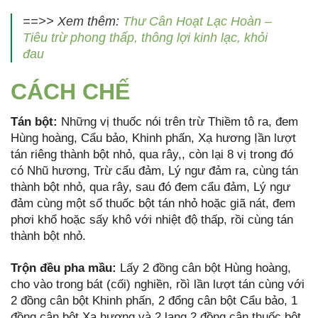
==>> Xem thêm:
Thư Cân Hoạt Lạc Hoàn –
Tiêu trừ phong thấp, thông lợi kinh lạc, khỏi
đau
CÁCH CHẾ
Tán bột:
Những vị thuốc nói trên trừ Thiềm tô ra, đem
Hùng hoàng, Cẩu bảo, Khinh phấn, Xạ hương Ịần lượt
tán riêng thành bột nhỏ, qua rây,, còn lại 8 vị trong đó
có Nhũ hương, Trừ cẩu đảm, Lý ngư đảm ra, cùng tán
thành bột nhỏ, qua rây, sau đó đem cẩu đảm, Lý ngư
đảm cùng một số thuốc bột tán nhỏ hoặc giã nát, đem
phơi khổ hoặc sấy khô với nhiệt độ thấp, rồi cùng tán
thành bột nhỏ.
Trộn đều pha mầu:
Lấy 2 đồng cân bột Hùng hoàng,
cho vào trong bát (cối) nghiền, rồì lần lượt tán cùng với
2 đồng cân bột Khinh phấn, 2 đổng cân bột Cẩu bảo, 1
đồng cân bột Xạ hương và 2 lạng 2 đồng cân thuốc bột