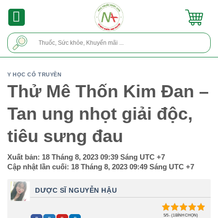
Skip
to
content
Tìm
kiếm:
Y HỌC CỔ TRUYỀN
Thử Mê Thốn Kim Đan –
Tan ung nhọt giải độc,
tiêu sưng đau
Xuất bản:
18 Tháng 8, 2023 09:39 Sáng
UTC +7
Cập nhật lần cuối:
18 Tháng 8, 2023 09:49 Sáng
UTC +7
DƯỢC SĨ NGUYỄN HẬU
5/5 - (1 BÌNH CHỌN)