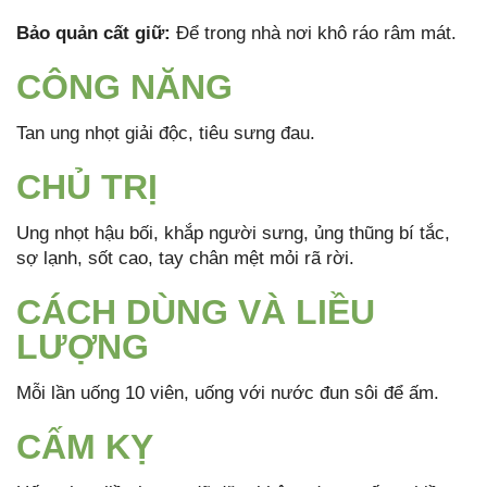
Bảo quản cất giữ:
Để trong nhà nơi khô ráo râm mát.
CÔNG NĂNG
Tan ung nhọt giải độc, tiêu sưng đau.
CHỦ TRỊ
Ung nhọt hậu bối, khắp người sưng, ủng thũng bí tắc,
sợ lạnh, sốt cao, tay chân mệt mỏi rã rời.
CÁCH DÙNG VÀ LIỀU
LƯỢNG
Mỗi lần uống 10 viên, uống với nước đun sôi để ấm.
CẤM KỴ