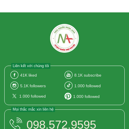
Liên kết với chúng tôi
41K
liked
8.1K
subscribe
5.1K
followers
1.000
followed
1.000
followed
1.000
followed
Mọi thắc mắc xin liên hệ
098.572.9595