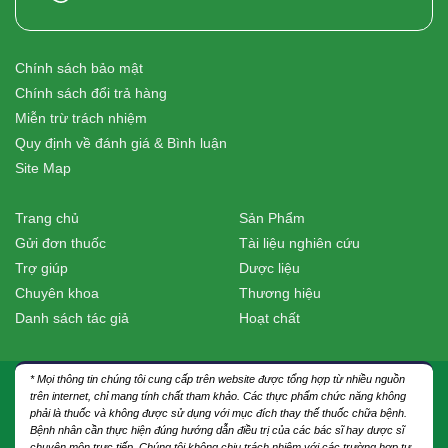
Chính sách bảo mật
Chính sách đổi trả hàng
Miễn trừ trách nhiệm
Quy định về đánh giá & Bình luận
Site Map
Trang chủ
Sản Phẩm
Gửi đơn thuốc
Tài liệu nghiên cứu
Trợ giúp
Dược liệu
Chuyên khoa
Thương hiệu
Danh sách tác giả
Hoạt chất
* Mọi thông tin chúng tôi cung cấp trên website được tổng hợp từ nhiều nguồn
trên internet, chỉ mang tính chất tham khảo. Các thực phẩm chức năng không
phải là thuốc và không được sử dụng với mục đích thay thế thuốc chữa bệnh.
Bệnh nhân cần thực hiện đúng hướng dẫn điều trị của các bác sĩ hay dược sĩ
chuyên môn trực tiếp. Chúng tôi không chịu trách nhiệm với các trường hợp tự