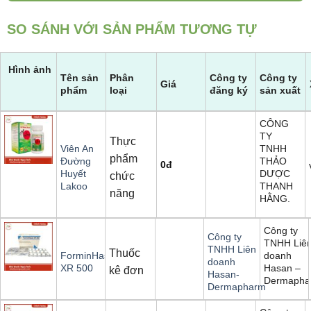
SO SÁNH VỚI SẢN PHẨM TƯƠNG TỰ
Hình ảnh
Tên sản
Phân
Công ty
Công ty
Giá
phẩm
loại
đăng ký
sản xuất
CÔNG
TY
Thực
TNHH
Viên An
phẩm
THẢO
Đường
0
đ
DƯỢC
Huyết
chức
THANH
Lakoo
năng
HẰNG.
Công ty
Công ty
TNHH Liê
TNHH Liên
Thuốc
doanh
ForminHasan
doanh
Hasan –
XR 500
kê đơn
Hasan-
Dermapha
Dermapharm