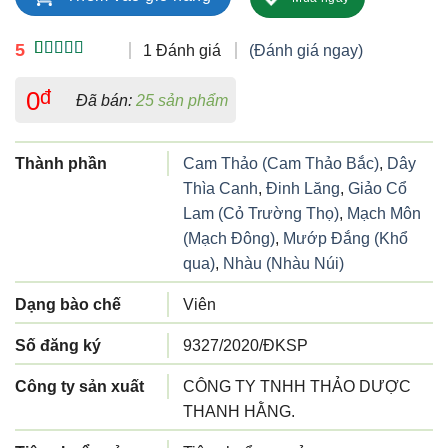
5
1 Đánh giá
(Đánh giá ngay)
5.00
1
trên 5
dựa trên
0
đ
Đã bán:
25 sản phẩm
đánh giá
Thành phần
Cam Thảo (Cam Thảo Bắc)
,
Dây
Thìa Canh
,
Đinh Lăng
,
Giảo Cổ
Lam (Cỏ Trường Thọ)
,
Mạch Môn
(Mạch Đông)
,
Mướp Đắng (Khổ
qua)
,
Nhàu (Nhàu Núi)
Dạng bào chế
Viên
Số đăng ký
9327/2020/ĐKSP
Công ty sản xuất
CÔNG TY TNHH THẢO DƯỢC
THANH HẰNG.