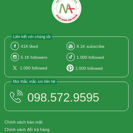
Liên kết với chúng tôi
41K
liked
8.1K
subscribe
5.1K
followers
1.000
followed
1.000
followed
1.000
followed
Mọi thắc mắc xin liên hệ
098.572.9595
Chính sách bảo mật
Chính sách đổi trả hàng