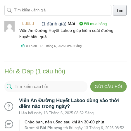
Tìm
(1 đánh giá)
Mai
Đã mua hàng
Được xếp
Viên An Đường Huyết Lakoo giúp kiểm soát đường
hạng
5
5
huyết hiệu quả
sao
0
Thích
-
13 Tháng 6, 2025 08:49 Sáng
Hỏi & Đáp (1 câu hỏi)
GỬI CÂU HỎI
Viên An Đường Huyết Lakoo dùng vào thời
điểm nào trong ngày?
Liên
hỏi ngày 13 Tháng 6, 2025 08:52 Sáng
Chào bạn, nên uống sau khi ăn 30-60 phút
Dược sĩ Bùi Phượng
trả lời ngày 13 Tháng 6, 2025 08:52