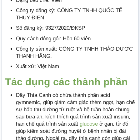
Dạng bào chế: Viên
Công ty đăng ký: CÔNG TY TNHH QUỐC TẾ
THỤY ĐIỂN
Số đăng ký: 9327/2020/ĐKSP
Quy cách đóng gói: Hộp 60 viên
Công ty sản xuất: CÔNG TY TNHH THẢO DƯỢC
THANH HẰNG.
Xuất xứ: Việt Nam
Tác dụng các thành phần
Dây Thìa Canh có chứa thành phần acid
gymnemic, giúp giảm cảm giác thèm ngọt, hạn chế
sự hấp thu đường từ ruột và hệ tuần hoàn chung
sau bữa ăn, kích thích quá trình sản xuất insulin,
hạn chế quá trình sản xuất
glucose
ở gan, từ đó
giúp kiểm soát đường huyết ở bệnh nhân bị đái
tháo đường. Ngoài ra, dây thìa canh còn giúp cải