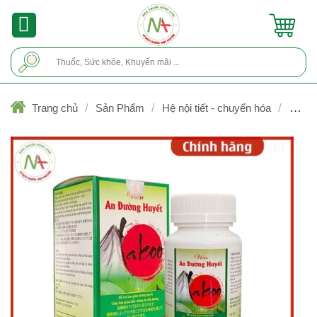
Skip
to
content
Tìm
kiếm:
/
/
/
Trang chủ
Sản Phẩm
Hệ nội tiết - chuyển hóa
Điều t
đái tháo đường
1/1