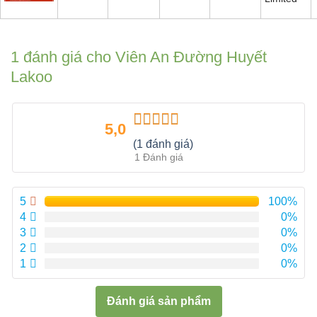
1 đánh giá cho
Viên An Đường Huyết
Lakoo
5,0
Được xếp
(1 đánh giá)
hạng
5.00
5
1 Đánh giá
sao
5
100%
4
0%
3
0%
2
0%
1
0%
Đánh giá sản phẩm