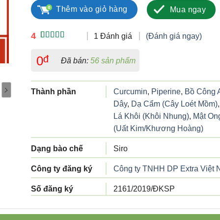
Thêm vào giỏ hàng
Mua ngay
4
1 Đánh giá
(Đánh giá ngay)
4.00
1
trên
5 dựa trên
0
đ
Đã bán:
56 sản phẩm
đánh giá
Thành phần
Curcumin
,
Piperine
,
Bồ Công 
Dây
,
Dạ Cẩm (Cây Loét Mồm)
Lá Khôi (Khôi Nhung)
,
Mật On
(Uất Kim/Khương Hoàng)
Dạng bào chế
Siro
Công ty đăng ký
Công ty TNHH DP Extra Việt
Số đăng ký
2161/2019/ĐKSP
Công ty sản xuất
CÔNG TY CỔ PHẦN DƯỢC