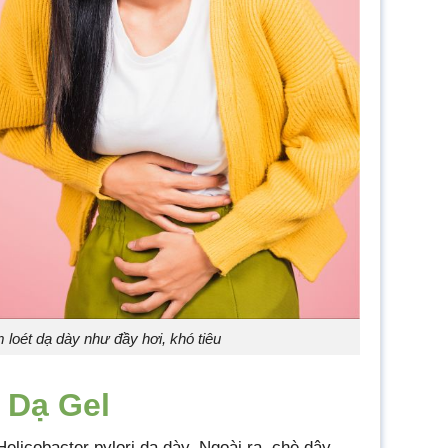
 loét dạ dày như đầy hơi, khó tiêu
 Dạ Gel
Helicobacter pylori dạ dày. Ngoài ra, chè dây