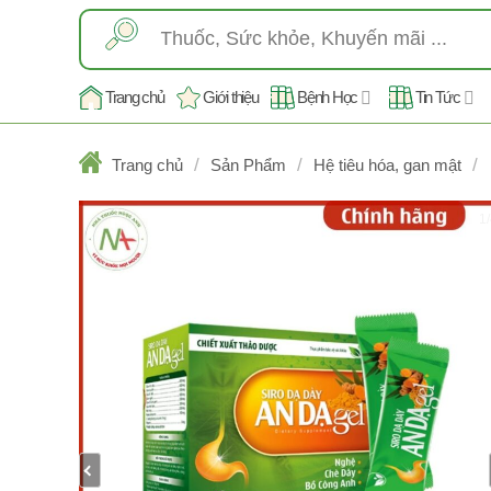
Skip
Tìm
to
kiếm:
content
Trang chủ
Giới thiệu
Bệnh Học
Tin Tức
/
/
/
Trang chủ
Sản Phẩm
Hệ tiêu hóa, gan mật
1