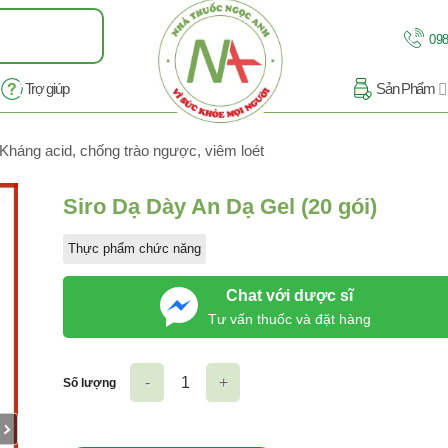
098
Trợ giúp
Sản Phẩm
Kháng acid, chống trào ngược, viêm loét
/4
Siro Dạ Dày An Dạ Gel (20 gói)
Thực phẩm chức năng
Chat với dược sĩ
Tư vấn thuốc và đặt hàng
Số lượng
Siro Dạ Dày An Dạ Gel (20 gói) số lượng