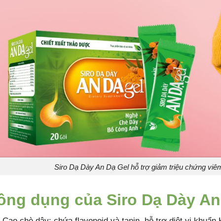
Siro Dạ Dày An Dạ Gel hỗ trợ giảm triệu chứng viêm
ông dụng của Siro Dạ Dày An
Cao chè dây: chứa flavonoid và tanin, hỗ trợ diệt vi khuẩn 