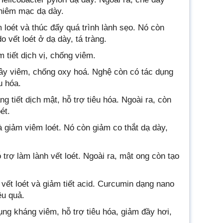
 niêm mạc dạ dày.
 loét và thúc đẩy quá trình lành sẹo. Nó còn
 vết loét ở dạ dày, tá tràng.
m tiết dịch vị, chống viêm.
gây viêm, chống oxy hoá. Nghệ còn có tác dụng
u hóa.
 tiết dịch mật, hỗ trợ tiêu hóa. Ngoài ra, còn
ét.
à giảm viêm loét. Nó còn giảm co thắt dạ dày,
trợ làm lành vết loét. Ngoài ra, mật ong còn tạo
ết loét và giảm tiết acid. Curcumin dạng nano
ệu quả.
ụng kháng viêm, hỗ trợ tiêu hóa, giảm đầy hơi,