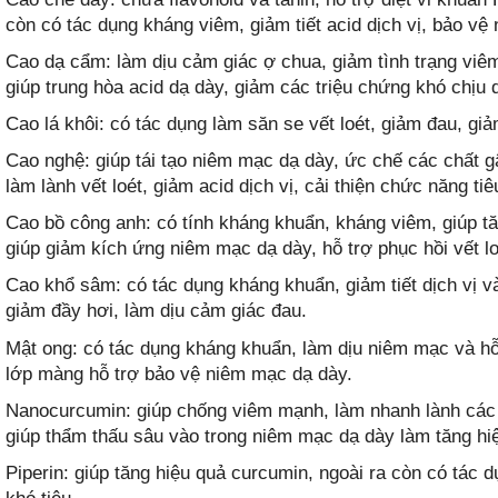
còn có tác dụng kháng viêm, giảm tiết acid dịch vị, bảo vệ
Cao dạ cẩm: làm dịu cảm giác ợ chua, giảm tình trạng viêm
giúp trung hòa acid dạ dày, giảm các triệu chứng khó chịu do
Cao lá khôi: có tác dụng làm săn se vết loét, giảm đau, giả
Cao nghệ: giúp tái tạo niêm mạc dạ dày, ức chế các chất 
làm lành vết loét, giảm acid dịch vị, cải thiện chức năng tiê
Cao bồ công anh: có tính kháng khuẩn, kháng viêm, giúp tăng
giúp giảm kích ứng niêm mạc dạ dày, hỗ trợ phục hồi vết lo
Cao khổ sâm: có tác dụng kháng khuẩn, giảm tiết dịch vị v
giảm đầy hơi, làm dịu cảm giác đau.
Mật ong: có tác dụng kháng khuẩn, làm dịu niêm mạc và hỗ 
lớp màng hỗ trợ bảo vệ niêm mạc dạ dày.
Nanocurcumin: giúp chống viêm mạnh, làm nhanh lành các v
giúp thẩm thấu sâu vào trong niêm mạc dạ dày làm tăng hi
Piperin: giúp tăng hiệu quả curcumin, ngoài ra còn có tác d