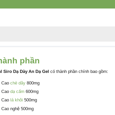
QUỐC TẾ DOLEXPHAR
Tiêu chuẩn sản
Tiêu chuẩn cơ sở
xuất
Xuất xứ
Việt Nam
Quy cách đóng gói
Hộp 20 gói
Hạn sử dụng
36 tháng kể từ ngày sản xuất
hành phần
l Siro Dạ Dày An Dạ Gel
có thành phần chính bao gồm:
Cao
chè dây
800mg
Cao
dạ cẩm
600mg
Cao
lá khôi
500mg
Cao nghệ 500mg