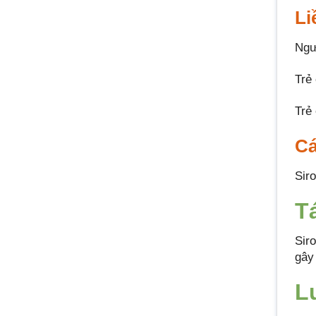
Li
Ngư
Trẻ
Trẻ
Cá
Sir
T
Sir
gây
L