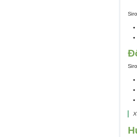
Sir
Đ
Sir
X
H