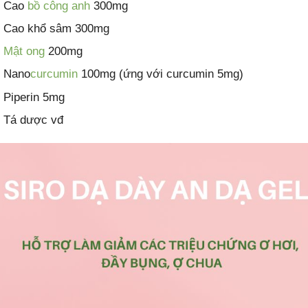
Cao
bồ công anh
300mg
Cao khổ sâm 300mg
Mật ong
200mg
Nano
curcumin
100mg (ứng với curcumin 5mg)
Piperin 5mg
Tá dược vđ