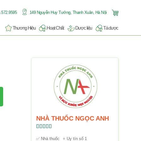
.572.9595
149 Nguyễn Huy Tưởng, Thanh Xuân, Hà Nội
Thương Hiệu
Hoạt Chất
Dược liệu
Tá dược
NHÀ THUỐC NGỌC ANH
Được xếp
hạng
5.00
5
✅ Nhà thuốc
⭐ Uy tín số 1