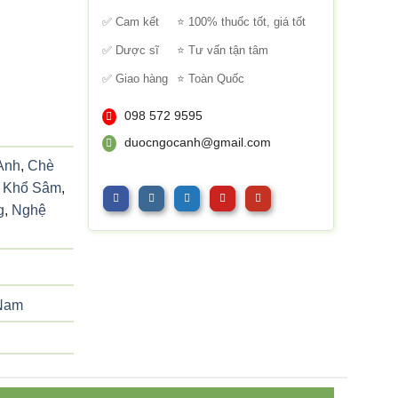
sao
✅ Cam kết
⭐ 100% thuốc tốt, giá tốt
✅ Dược sĩ
⭐ Tư vấn tận tâm
✅ Giao hàng
⭐ Toàn Quốc
098 572 9595
duocngocanh@gmail.com
Anh
,
Chè
,
Khổ Sâm
,
g
,
Nghệ
 Nam
 PHẨM