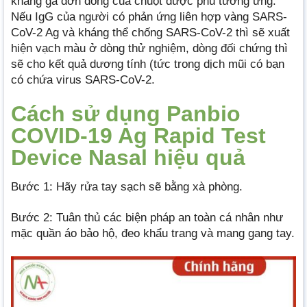
kháng gà đơn dòng của chuột được phủ tương ứng.
Nếu IgG của người có phản ứng liên hợp vàng SARS-
CoV-2 Ag và kháng thể chống SARS-CoV-2 thì sẽ xuất
hiện vạch màu ở dòng thử nghiệm, dòng đối chứng thì
sẽ cho kết quả dương tính (tức trong dịch mũi có bạn
có chứa virus SARS-CoV-2.
Cách sử dụng Panbio
COVID-19 Ag Rapid Test
Device Nasal hiệu quả
Bước 1: Hãy rửa tay sạch sẽ bằng xà phòng.
Bước 2: Tuân thủ các biện pháp an toàn cá nhân như
mặc quần áo bảo hộ, đeo khẩu trang và mang gang tay.