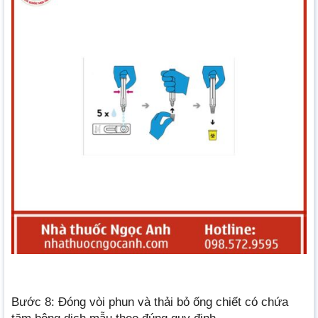
Bước 8: Đóng vòi phun và thải bỏ ống chiết có chứa