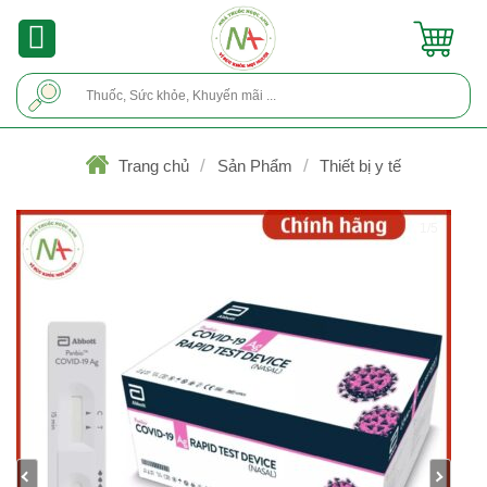
Skip
to
content
Tìm
kiếm:
/
/
Trang chủ
Sản Phẩm
Thiết bị y tế
1/5