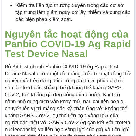
Kiểm tra liên tục thường xuyên trong các cơ sở
tập trung làm giảm nguy cơ lây nhiễm và cung cấp
các biện pháp kiểm soát.
Nguyên tắc hoạt động của
Panbio COVID-19 Ag Rapid
Test Device Nasal
Bộ Kit test nhanh Panbio COVID-19 Ag Rapid Test
Device Nasal chứa một dải màng, trên bề mặt dòng thử
nghiệm và trên dòng đối chứng đã được phủ cố định
sẵn lần lượt các kháng thể (kháng thể kháng SARS-
CoV-2, IgY kháng gà đơn dòng của chuột). Khi tiến
hành nhỏ dung dịch vào khay thử, hai loại liên hợp di
chuyển lên vị trí màng sắc ký phản ứng với kháng thể
kháng SARS-CoV-2, cụ thể liên hợp vàng IgG của
người đặc hiệu với SARS-CoV-2 Ag gắn kết với protein
nucleocapsid) và liên hợp vàng IgY của gà) và tiền IgY