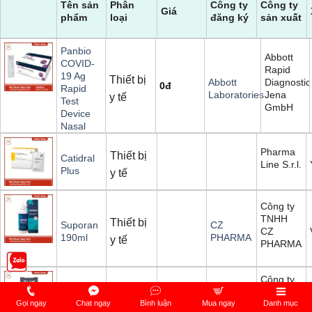
Tên sản
Phân
Công ty
Công ty
Giá
phẩm
loại
đăng ký
sản xuất
Panbio
Abbott
COVID-
Rapid
19 Ag
Thiết bị
Diagnostic
Abbott
0
đ
Rapid
Jena
Laboratories
y tế
Test
GmbH
Device
Nasal
Pharma
Thiết bị
Catidral
Line S.r.l.
Plus
y tế
Công ty
TNHH
Thiết bị
Suporan
CZ
CZ
190ml
PHARMA
y tế
PHARMA
Công ty
TNHH
Công
Gọi ngay
Bao cao
Chat ngay
Bình luận
Mua ngay
Danh mục
Thiết bị