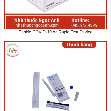
Panbio COVID-19 Ag Rapid Test Device