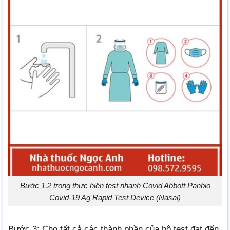
Bước 1,2 trong thực hiện test nhanh Covid Abbott Panbio
Covid-19 Ag Rapid Test Device (Nasal)
Bước 3: Cho tất cả các thành phần của bộ test đạt đến