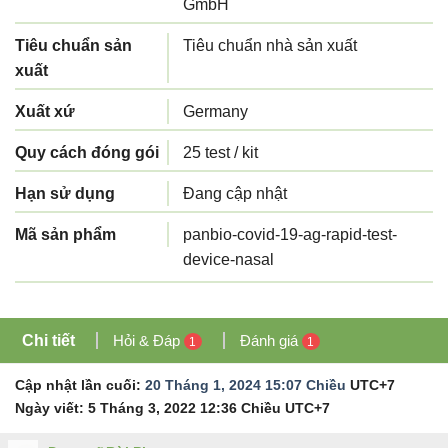
GmbH
Tiêu chuẩn sản
Tiêu chuẩn nhà sản xuất
xuất
Xuất xứ
Germany
Quy cách đóng gói
25 test / kit
Hạn sử dụng
Đang cập nhật
Mã sản phẩm
panbio-covid-19-ag-rapid-test-
device-nasal
Chi tiết
Hỏi & Đáp
Đánh giá
1
1
Cập nhật lần cuối:
20 Tháng 1, 2024 15:07 Chiều
UTC+7
Ngày viết:
5 Tháng 3, 2022 12:36 Chiều
UTC+7