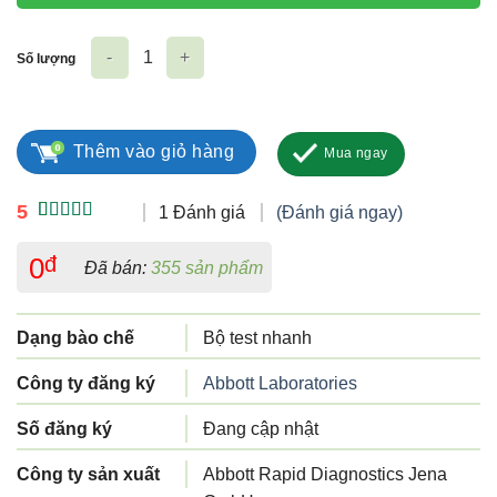
Số lượng
Panbio COVID-19 Ag Rapid Test Device Nasal số lượng
Thêm vào giỏ hàng
Mua ngay
5
1 Đánh giá
(Đánh giá ngay)
5.00
1
trên 5
dựa trên
0
đ
Đã bán:
355 sản phẩm
đánh giá
Dạng bào chế
Bộ test nhanh
Công ty đăng ký
Abbott Laboratories
Số đăng ký
Đang cập nhật
Công ty sản xuất
Abbott Rapid Diagnostics Jena