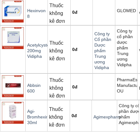
Thuốc
GLOMED
Hexinvon
0
đ
không
8
kê đơn
Công ty
Công ty
cổ phần
Cổ phần
dược
Thuốc
Acetylcystein
Dược
phẩm
0
đ
không
200mg
phẩm
Trung
Vidipha
Trung
kê đơn
ương
ương
Vidipha
Vidipha
PharmaEsti
Thuốc
Manufactur
Abbsin
0
đ
không
OU
600
kê đơn
Công ty cổ
Thuốc
phần dượ
Agi-
0
đ
không
phẩm
Bromhexine
Agimexpharm
Agimexph
30ml
kê đơn