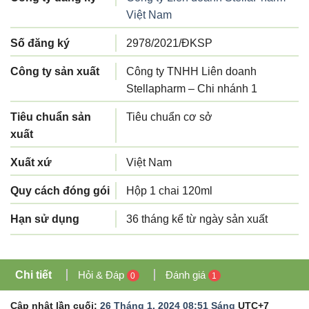
Việt Nam
Số đăng ký
2978/2021/ĐKSP
Công ty sản xuất
Công ty TNHH Liên doanh
Stellapharm – Chi nhánh 1
Tiêu chuẩn sản
Tiêu chuẩn cơ sở
xuất
Xuất xứ
Việt Nam
Quy cách đóng gói
Hộp 1 chai 120ml
Hạn sử dụng
36 tháng kể từ ngày sản xuất
Chi tiết
Hỏi & Đáp
Đánh giá
0
1
Cập nhật lần cuối:
26 Tháng 1, 2024 08:51 Sáng
UTC+7