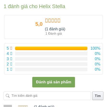
1 đánh giá cho
Helix Stella
5,0
Được xếp
(1 đánh giá)
hạng
5.00
5
1 Đánh giá
sao
5
100%
4
0%
3
0%
2
0%
1
0%
Đánh giá sản phẩm
Tìm
(1 đánh giá)