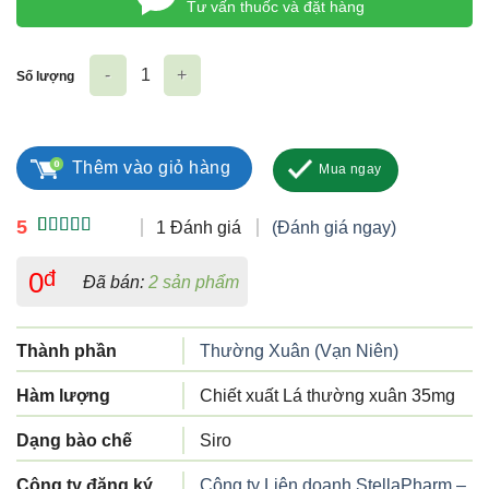
Tư vấn thuốc và đặt hàng
Số lượng
Helix Stella số lượng
Thêm vào giỏ hàng
Mua ngay
5
1 Đánh giá
(Đánh giá ngay)
5.00
1
trên 5
dựa trên
0
đ
Đã bán:
2 sản phẩm
đánh giá
Thành phần
Thường Xuân (Vạn Niên)
Hàm lượng
Chiết xuất Lá thường xuân 35mg
Dạng bào chế
Siro
Công ty đăng ký
Công ty Liên doanh StellaPharm –