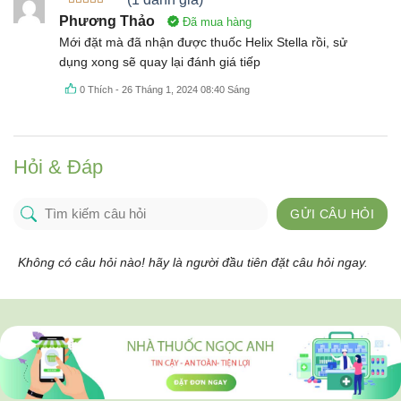
Được xếp
Phương Thảo
Đã mua hàng
hạng
5
5
sao
Mới đặt mà đã nhận được thuốc Helix Stella rồi, sử
dụng xong sẽ quay lại đánh giá tiếp
0
Thích
-
26 Tháng 1, 2024 08:40 Sáng
Hỏi & Đáp
GỬI CÂU HỎI
Không có câu hỏi nào! hãy là người đầu tiên đặt câu hỏi ngay.