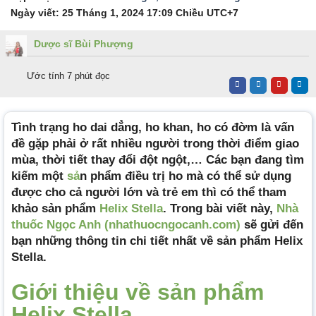
Ngày viết:
25 Tháng 1, 2024 17:09 Chiều
UTC+7
Dược sĩ Bùi Phượng
Ước tính 7 phút đọc
Tình trạng ho dai dẳng, ho khan, ho có đờm là vấn
đề gặp phải ở rất nhiều người trong thời điểm giao
mùa, thời tiết thay đổi đột ngột,… Các bạn đang tìm
kiếm một
sả
n phẩm điều trị ho mà có thể sử dụng
được cho cả người lớn và trẻ em thì có thể tham
khảo sản phẩm
Helix Stella
. Trong bài viết này,
Nhà
thuốc Ngọc Anh (nhathuocngocanh.com)
sẽ gửi đến
bạn những thông tin chi tiết nhất về sản phẩm Helix
Stella.
Giới thiệu về sản phẩm
Helix Stella