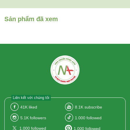
Sản phẩm đã xem
Liên kết với chúng tôi
41K
liked
8.1K
subscribe
5.1K
followers
1.000
followed
1.000
followed
1.000
followed