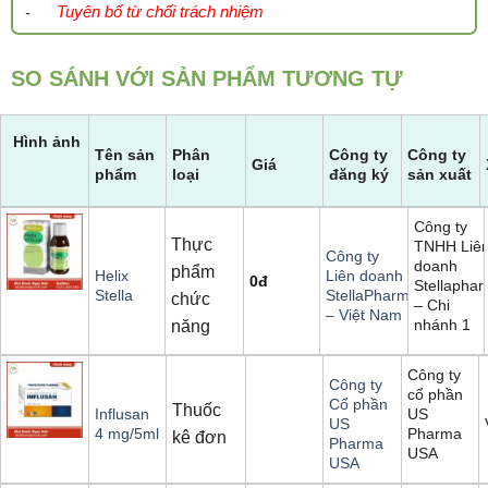
Tuyên bố từ chối trách nhiệm
-
SO SÁNH VỚI SẢN PHẨM TƯƠNG TỰ
Hình ảnh
Tên sản
Phân
Công ty
Công ty
Giá
phẩm
loại
đăng ký
sản xuất
Công ty
Thực
TNHH Liê
Công ty
doanh
phẩm
Helix
Liên doanh
0
đ
Stellapha
Stella
StellaPharm
chức
– Chi
– Việt Nam
nhánh 1
năng
Công ty
Công ty
cổ phần
Cổ phần
Thuốc
US
Influsan
US
Pharma
4 mg/5ml
kê đơn
Pharma
USA
USA