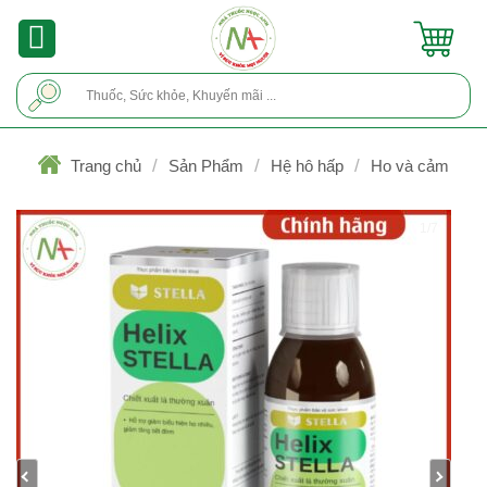
Skip
to
content
Tìm
kiếm:
/
/
/
Trang chủ
Sản Phẩm
Hệ hô hấp
Ho và cảm
1/7