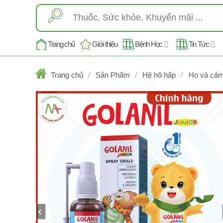
Skip
Tìm
to
kiếm:
content
Trang chủ
Giới thiệu
Bệnh Học
Tin Tức
/
/
/
Trang chủ
Sản Phẩm
Hệ hô hấp
Ho và cả
1