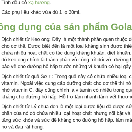
Tinh dầu cỏ
xạ hương
.
Các phụ liệu khác vừa đủ 1 lọ 30ml.
ông dụng của sản phẩm Golan
Dịch chiết từ Keo ong: Đây là một thành phần quen thuộc đ
cho cơ thể. Được biết đến là một loại kháng sinh được thiê
chứa nhiều hoạt chất có tác dụng kháng khuẩn, diệt khuẩn.
đó keo ong chính là thành phần vô cùng tốt đối với đường h
bảo vệ cho đường hô hấp trước những vi khuẩn có hại gây
Dịch chiết từ quả Sơ ri: Trong quả này có chứa nhiều loại
vitamin. Ngoài việc cung cấp dưỡng chất cho cơ thể thì nó
nhờ vitamin C, đây cũng chính là vitamin có nhiều trong qu
kháng cho đường hô hấp. Hỗ trợ làm nhanh lành vết thương
Dịch chiết từ Lý chua đen là một loại dược liệu đã được s
phần của nó có chứa nhiều loại hoạt chất nhưng nổi bật và 
tăng sức khỏe và sức đề kháng cho đường hô hấp, làm mát 
ho và đau rát họng.