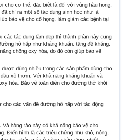
i cho cơ thể, đặc biệt là đối với vùng hầu họng.
đã chỉ ra một số tác dụng sinh học như là
úp bảo vệ cho cổ họng, làm giảm các bệnh tại
ài các tác dụng làm đẹp thì thành phần này cũng
i đường hô hấp như kháng khuẩn, tăng đề kháng,
 năng chống oxy hóa, do đó còn giúp bảo vệ
iệt được dùng nhiều trong các sản phẩm dùng cho
h dầu xô thơm. Với khả năng kháng khuẩn và
 oxy hóa. Bảo vệ toàn diện cho đường thở khỏi
ợ cho các vấn đề đường hô hấp với tác động
o. Và hàng rào này có khả năng bảo vệ cho
. Điển hình là các triệu chứng nhu khô, nóng,
n như ho, chảy máu ở vùng chân răng, nhiệt