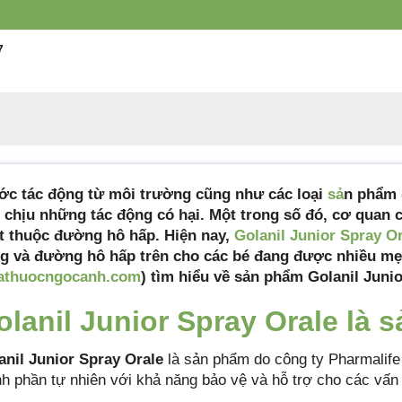
Tiêu chuẩn sản
Tiêu chuẩn cơ sở
xuất
7
Xuất xứ
Ý
Quy cách đóng gói
Hộp 1 lọ x 30ml
Hạn sử dụng
36 tháng
ớc tác động từ môi trường cũng như các loại
sả
n phẩm đ
 chịu những tác động có hại. Một trong số đó, cơ quan c
t thuộc đường hô hấp. Hiện nay,
Golanil Junior Spray O
g và đường hô hấp trên cho các bé đang được nhiều m
athuocngocanh.com
) tìm hiểu về sản phẩm Golanil Junio
olanil Junior Spray Orale là 
anil Junior Spray Orale
là sản phẩm do công ty Pharmalife
nh phần tự nhiên với khả năng bảo vệ và hỗ trợ cho các vấn