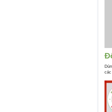
Đ
Dùn
các 