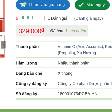
Thêm vào giỏ hàng
Mua ngay
5
1 Đánh giá
(Đánh giá ngay)
5.00
1
trên 5
dựa trên
329.000
đ
Đã bán:
1 sản phẩm
đánh giá
Thành phần
Vitamin C (Acid Ascorbic)
,
Keo
(Propolis)
,
Xạ Hương
Hàm lượng
Nhiều thành phần
Dạng bào chế
Xịt họng
Công ty đăng ký
Công ty Cổ phần Dược phẩm 
Số đăng ký
180001073/PCBA-HN
Công ty sản xuất
Pharmalife Research s.r.l