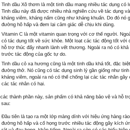
Tinh dầu Xô thơm là một tinh dầu mang nhiều tác dụng có lợ
Tinh dầu này đã được nhiều nhà nghiên cứu về tác dụng và 
kháng viêm, kháng nấm cũng như kháng khuẩn. Do đó nó gi
đường hô hấp và đem lại cảm giác dễ chịu khi dùng.
Vitamin C là một vitamin quan trọng với cơ thể người. Ngo
có tác dụng tốt về sức khỏe. Một loạt các tác động tốt vớ
hỗ trợ thúc đẩy nhanh lành vết thương. Ngoài ra nó có khả
trước tác động của gốc tự do.
Tinh dầu cỏ xạ hương cũng là một tinh dầu khá tốt, đặc b
đường thở. Nó cũng có tác dụng sinh lý gần giống như tin
kháng viêm, ngoài ra nó có thể chống lại các tác nhân gây
các tác nhân có hại.
 các thành phần này, sản phẩm có khả năng bảo vệ và hỗ tr
 sau:
Đầu tiên là tạo ra một lớp màng dính với hiệu ứng hàng rà
đường hô hấp và cổ họng trước nhiều tác động gây kích ứng
rát và đau họng, khản tiếng. Ngoài ra còn có các biểu hiệ