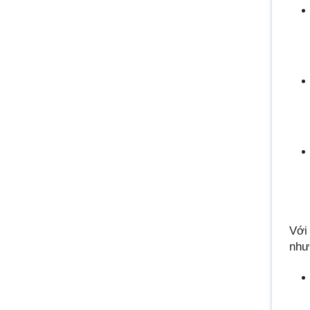
Với
như