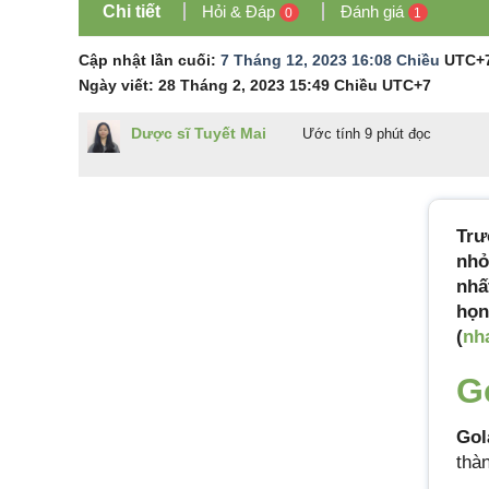
Chi tiết
Hỏi & Đáp
Đánh giá
0
1
Cập nhật lần cuối:
7 Tháng 12, 2023 16:08 Chiều
UTC+
Ngày viết:
28 Tháng 2, 2023 15:49 Chiều
UTC+7
Dược sĩ Tuyết Mai
Ước tính 9 phút đọc
Trư
nhỏ
nhấ
họn
(
nh
G
Gol
thà