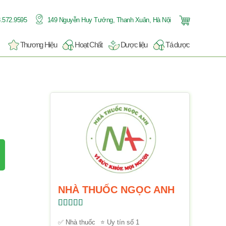
.572.9595
149 Nguyễn Huy Tưởng, Thanh Xuân, Hà Nội
Thương Hiệu
Hoạt Chất
Dược liệu
Tá dược
NHÀ THUỐC NGỌC ANH
Được xếp
hạng
5.00
5
✅ Nhà thuốc
⭐ Uy tín số 1