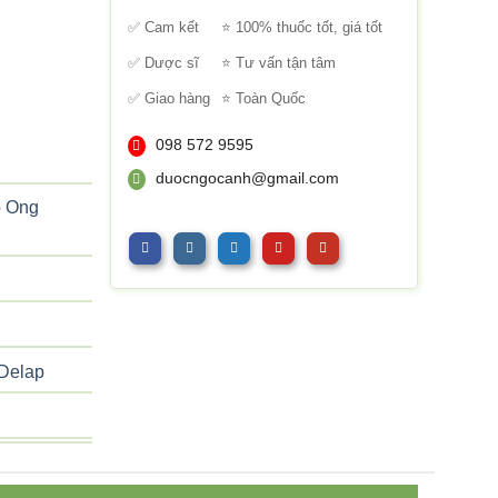
sao
✅ Cam kết
⭐ 100% thuốc tốt, giá tốt
✅ Dược sĩ
⭐ Tư vấn tận tâm
✅ Giao hàng
⭐ Toàn Quốc
098 572 9595
duocngocanh@gmail.com
 Ong
Delap