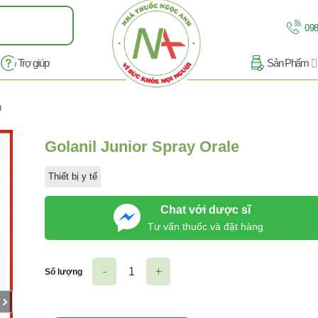
098
Trợ giúp
Sản Phẩm
m
/8
Golanil Junior Spray Orale
Thiết bị y tế
Chat với dược sĩ
Tư vấn thuốc và đặt hàng
Số lượng
Golanil Junior Spray Orale số lượng