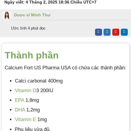
Ngày viết:
4 Tháng 2, 2025 18:36 Chiều
UTC+7
Dược sĩ Minh Thư
Ước tính 4 phút đọc
Thành phần
Calcium Fort US Pharma USA có chứa các thành phần:
Calci carbonat 400mg
Vitamin D
3 200IU
EPA
1,8mg
DHA
1,2mg
Vitamin E
1mg
Phụ liệu vừa đủ.