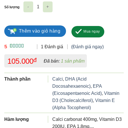
Số lượng
Calcium Fort US Pharma USA số lượng
Thêm vào giỏ hàng
Mua ngay
5
1 Đánh giá
(Đánh giá ngay)
5.00
1
trên 5
dựa trên
105.000
đ
Đã bán:
1 sản phẩm
đánh giá
Thành phần
Calci
,
DHA (Acid
Docosahexaenoic)
,
EPA
(Eicosapentaenoic Acid)
,
Vitamin
D3 (Cholecalciferol)
,
Vitamin E
(Alpha Tocopherol)
Hàm lượng
Calci carbonat 400mg, Vitamin D3
200IU, EPA 1,8mg,...