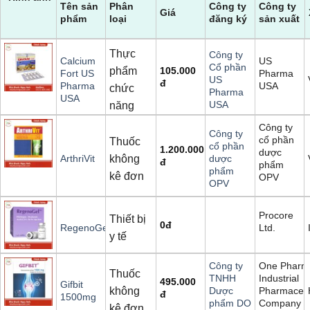
Tên sản
Phân
Công ty
Công ty
Giá
phẩm
loại
đăng ký
sản xuất
Thực
Công ty
US
Calcium
Cổ phần
phẩm
105.000
Pharma
Fort US
US
đ
USA
Pharma
chức
Pharma
USA
USA
năng
Công ty
Công ty
cổ phần
Thuốc
cổ phần
1.200.000
dược
không
ArthriVit
dược
đ
phẩm
phẩm
kê đơn
OPV
OPV
Procore
Thiết bị
0
đ
Ltd.
RegenoGel
y tế
One Pharm
Công ty
Thuốc
Industrial
TNHH
495.000
Gifbit
không
Pharmaceut
Dược
đ
1500mg
Company S
phẩm DO
kê đơn