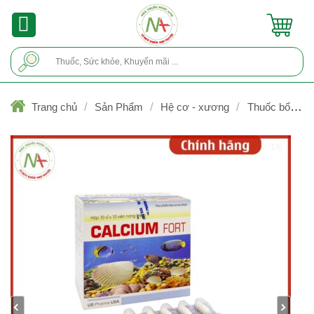
Skip
to
content
Tìm
kiếm:
/
/
/
Trang chủ
Sản Phẩm
Hệ cơ - xương
Thuốc bổ xươ
khớp
1/6