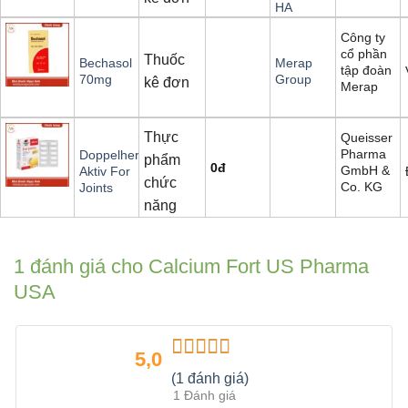
HA
Công ty
cổ phần
Thuốc
Bechasol
Merap
tập đoàn
70mg
Group
kê đơn
Merap
Thực
Queisser
Pharma
Doppelherz
phẩm
0
đ
GmbH &
Aktiv For
chức
Co. KG
Joints
năng
1 đánh giá cho
Calcium Fort US Pharma
USA
5,0
Được xếp
(1 đánh giá)
hạng
5.00
5
1 Đánh giá