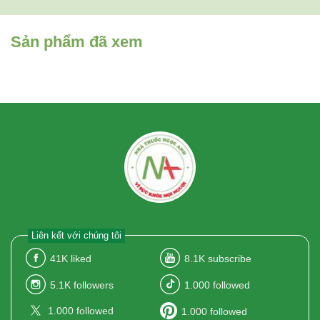
Sản phẩm đã xem
Liên kết với chúng tôi
41K
liked
8.1K
subscribe
5.1K
followers
1.000
followed
1.000
followed
1.000
followed