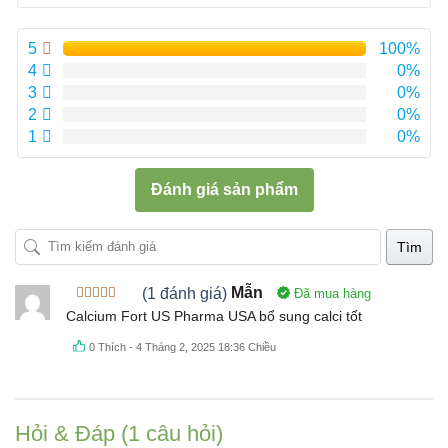
sao
5
100%
4
0%
3
0%
2
0%
1
0%
Đánh giá sản phẩm
Tìm
(1 đánh giá)
Mẫn
Đã mua hàng
Được xếp
Calcium Fort US Pharma USA bổ sung calci tốt
hạng
5
5
sao
0
Thích
-
4 Tháng 2, 2025 18:36 Chiều
Hỏi & Đáp (1 câu hỏi)