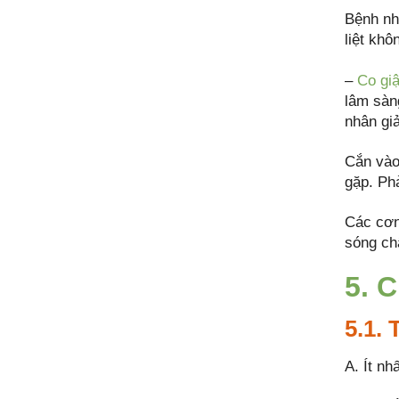
Bệnh nhâ
liệt khô
–
Co giậ
lâm sàn
nhân giả
Cắn vào 
gặp. Phả
Các cơn
sóng ch
5. 
5.1.
A. Ít nh