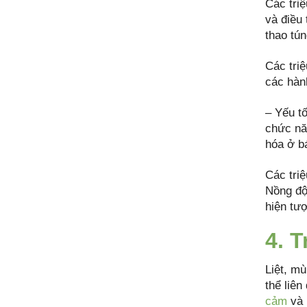
Các tri
và điều
thao tú
Các tri
các hàn
– Yếu tố
chức nă
hóa ở b
Các triệ
Nồng độ 
hiện tư
4. 
Liệt, mù
thể liên
cảm
và 