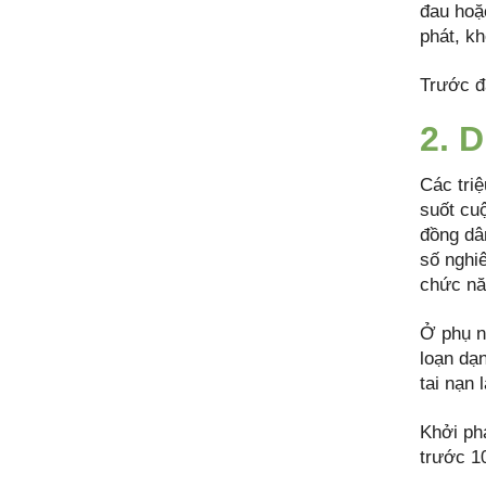
đau hoặc
phát, k
Trước đâ
2. D
Các tri
suốt cuộ
đồng dân
số nghi
chức nă
Ở phụ n
loạn dạ
tai nạn 
Khởi phá
trước 10