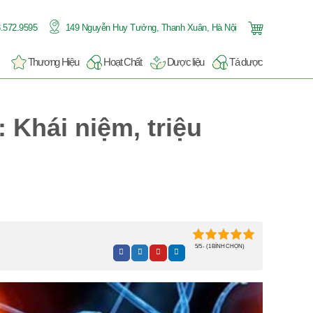
.572.9595
149 Nguyễn Huy Tưởng, Thanh Xuân, Hà Nội
Thương Hiệu
Hoạt Chất
Dược liệu
Tá dược
 Khái niệm, triệu
5/5 - (1 BÌNH CHỌN)