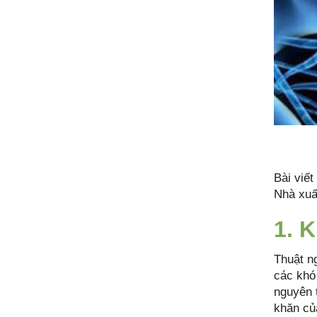
Bài viết
Nhà xuấ
1. 
Thuật n
các khó
nguyên 
khăn củ