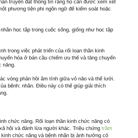
hân truyền đạt thông tin rằng họ cần được xem xét
 một phương tiện phi ngôn ngữ để kiểm soát hoặc
 nhân học tập trong cuộc sống, giống như học tập
nh trong việc phát triển của rối loạn thần kinh
huyển hóa ở bán cầu chiếm ưu thế và tăng chuyển
c năng.
ác vòng phản hồi âm tính giữa vỏ não và thể lưới.
ủa bệnh: nhân. Điều này có thể giúp giải thích
ăng.
kinh chức năng. Rối loạn thần kinh chức năng có
ại xã hội và đánh lừa người khác. Triệu chứng
trầm
ần kinh chức năng và bệnh nhân bị ảnh hưởng có