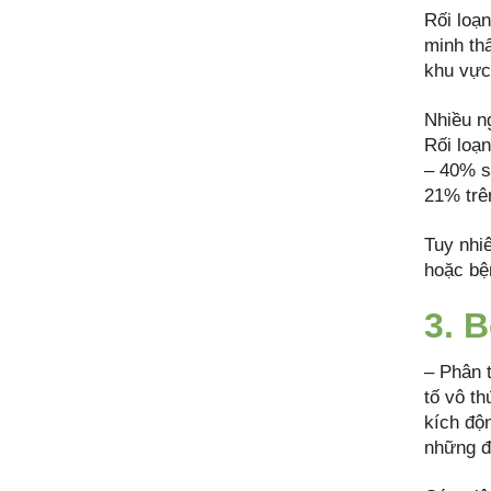
Rối loạn
minh thấ
khu vực
Nhiều ng
Rối loạ
– 40% số
21% trên
Tuy nhi
hoặc bệ
3. 
– Phân t
tố vô th
kích độ
những đ