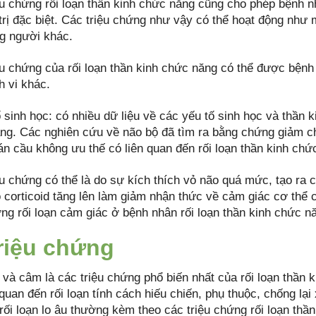
ệu chứng rối loạn thần kinh chức năng cũng cho phép bệnh n
 trị đặc biệt. Các triệu chứng như vậy có thể hoạt động như
ng người khác.
ệu chứng của rối loạn thần kinh chức năng có thể được bệnh
h vi khác.
 sinh học: có nhiều dữ liệu về các yếu tố sinh học và thần ki
ng. Các nghiên cứu về não bộ đã tìm ra bằng chứng giảm c
án cầu không ưu thế có liên quan đến rối loạn thần kinh chứ
u chứng có thể là do sự kích thích vỏ não quá mức, tạo ra c
corticoid tăng lên làm giảm nhận thức về cảm giác cơ thể c
ợng rối loạn cảm giác ở bệnh nhân rối loạn thần kinh chức n
Triệu chứng
 và câm là các triệu chứng phổ biến nhất của rối loạn thần 
 quan đến rối loạn tính cách hiếu chiến, phụ thuộc, chống l
rối loạn lo âu thường kèm theo các triệu chứng rối loạn th