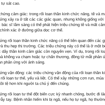
 tự sát cao.
chứng cảm giác: trong rối loạn thần kinh chức năng, tê và mấ
hứng xảy ra ở tất các các giác quan, nhưng không giống với 
c bác sĩ lâm sàng có thể phát hiện triệu chứng tê và mất cả
 chính xác ở đường giữa dọc cơ thể.
ứng rối loạn thần kinh chức năng có thể liên quan đến các g
à thu hẹp thị trường. Các triệu chứng này có thể là ở một 
c dây thần kinh cảm giác còn nguyên vẹn. Ví dụ, trong rối l
à không va chạm hoặc tự chấn thương, đồng tử mắt phản ứ
ẫn phản ứng với ánh sáng.
hứng vận động: các triệu chứng vận động của rối loạn thần
rối loạn tư thế, yếu và liệt. Có thể xảy những cơn run, múa 
ồi tệ hơn khi người ta chú ý đến chúng.
ứng rối loạn tư thế đột biến cực kỳ nhanh chóng, bước đi lả
vẫy tay. Bệnh nhân hiếm khi bị ngã, nếu họ tự ngã, họ thườ