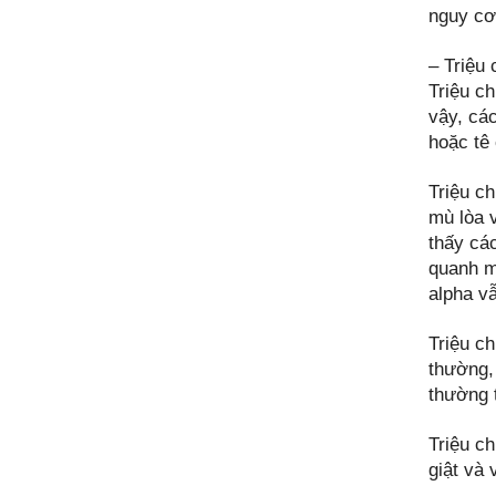
nguy cơ
– Triệu 
Triệu c
vậy, cá
hoặc tê
Triệu ch
mù lòa v
thấy cá
quanh m
alpha v
Triệu c
thường, 
thường t
Triệu ch
giật và 