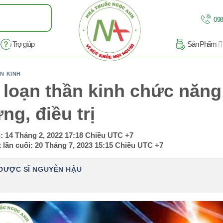
098
Trợ giúp
Sản Phẩm
N KINH
 loạn thần kinh chức năng:
ng, điều trị
n:
14 Tháng 2, 2022 17:18 Chiều
UTC +7
 lần cuối:
20 Tháng 7, 2023 15:15 Chiều
UTC +7
DƯỢC SĨ NGUYỄN HẬU