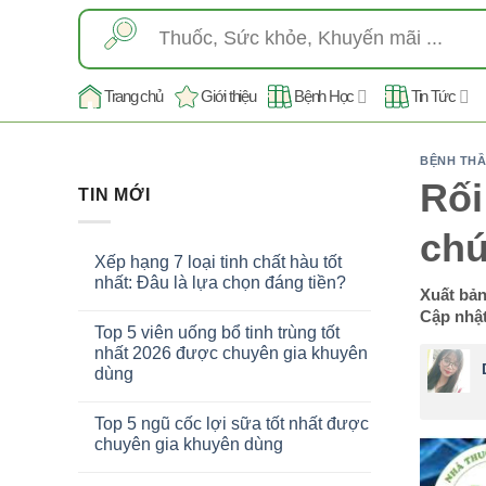
Skip
Tìm
to
kiếm:
content
Trang chủ
Giới thiệu
Bệnh Học
Tin Tức
BỆNH THẦ
Rối
TIN MỚI
chứ
Xếp hạng 7 loại tinh chất hàu tốt
nhất: Đâu là lựa chọn đáng tiền?
Xuất bả
Cập nhật
Top 5 viên uống bổ tinh trùng tốt
nhất 2026 được chuyên gia khuyên
dùng
Top 5 ngũ cốc lợi sữa tốt nhất được
chuyên gia khuyên dùng