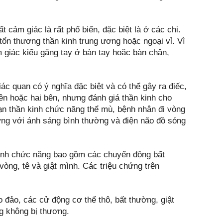
t cảm giác là rất phổ biến, đặc biệt là ở các chi.
tổn thương thần kinh trung ương hoặc ngoại vỉ. Vì
m giác kiểu găng tay ở bàn tay hoặc bàn chân,
iác quan có ý nghĩa đặc biệt và có thể gây ra điếc,
bên hoặc hai bên, nhưng đánh giá thần kinh cho
oạn thần kinh chức năng thể mù, bệnh nhân đi vòng
ng với ánh sáng bình thường và điện não đồ sóng
 kinh chức năng bao gồm các chuyển động bất
vòng, tê và giật mình. Các triệu chứng trên
o đảo, các cử động cơ thể thô, bất thường, giật
ng không bị thương.