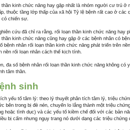
 thần kinh chức năng hay gặp nhất là nhóm người cư trú ở n
p, thuộc tầng lớp thấp của xã hội Tỷ lệ bệnh rất cao ở các 
 có chiến sự.
hiên cứu đã chỉ ra rằng, rối loạn thần kinh chức năng hay p
n thần kinh chức năng cũng hay gặp ở các bệnh nhân có bện
 bệnh nhân rối loạn thần kinh chức năng phát triển trên nền
 nền rối loạn nhân cách thể kịch tính.
ên, đa số bệnh nhân rối loạn thần kinh chức năng không có y
nh tâm thần.
Bệnh sinh
ích yếu tố tâm lý: theo lý thuyết phân tích tâm lý, triệu ch
ức bên trong bị đè nén, chuyển lo lắng thành một triệu chứn
ng hoặc tình dục) và các yếu tố kiềm chế đối với các bản nă
iều bị cấm nhưng ngụy trang nó dưới dạng các triệu chứng 