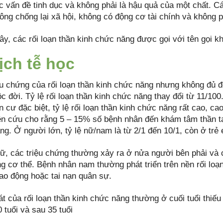
 vấn đề tinh dục và không phải là hậu quả của một chất. Các
hông chống lại xã hội, không có động cơ tài chính và không
y, các rối loạn thần kinh chức năng được gọi với tên gọi khá
ịch tễ học
ệu chứng của rối loạn thần kinh chức năng nhưng không đủ đ
c đời. Tỷ lệ rối loạn thần kinh chức năng thay đổi từ 11/1
 cư đặc biệt, tỷ lệ rối loạn thần kinh chức năng rất cao, ca
ên cứu cho rằng 5 – 15% số bệnh nhân đến khám tâm thần tại 
ng. Ở người lớn, tỷ lệ nữ/nam là từ 2/1 đến 10/1, còn ở trẻ
ữ, các triệu chứng thường xảy ra ở nửa người bên phải và cá
ng cơ thể. Bệnh nhân nam thường phát triển trên nền rối loạ
lao động hoặc tai nạn quân sự.
t của rối loạn thần kinh chức năng thường ở cuối tuổi thiếu
 tuổi và sau 35 tuổi