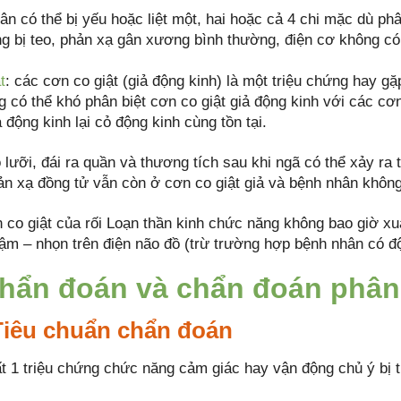
n có thể bị yếu hoặc liệt một, hai hoặc cả 4 chi mặc dù phâ
ng bị teo, phản xạ gân xương bình thường, điện cơ không có 
t
: các cơn co giật (giả động kinh) là một triệu chứng hay gặ
g có thể khó phân biệt cơn co giật giả động kinh với các c
 động kinh lại cỏ động kinh cùng tồn tại.
lưỡi, đái ra quần và thương tích sau khi ngã có thể xảy ra 
n xạ đồng tử vẫn còn ở cơn co giật giả và bệnh nhân không 
 co giật của rối Loạn thần kinh chức năng không bao giờ xu
ậm – nhọn trên điện não đồ (trừ trường hợp bệnh nhân có đ
Chẩn đoán và chẩn đoán phân
 Tiêu chuẩn chẩn đoán
ất 1 triệu chứng chức năng cảm giác hay vận động chủ ý bị t