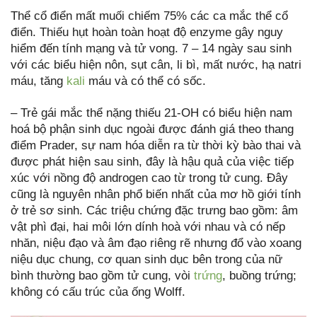
Thể cổ điển mất muối chiếm 75% các ca mắc thể cổ
điển. Thiếu hụt hoàn toàn hoạt độ enzyme gây nguy
hiểm đến tính mạng và tử vong. 7 – 14 ngày sau sinh
với các biểu hiện nôn, sụt cân, li bì, mất nước, hạ natri
máu, tăng
kali
máu và có thể có sốc.
– Trẻ gái mắc thể nặng thiếu 21-OH có biểu hiện nam
hoá bộ phận sinh dục ngoài được đánh giá theo thang
điểm Prader, sự nam hóa diễn ra từ thời kỳ bào thai và
được phát hiện sau sinh, đây là hậu quả của việc tiếp
xúc với nồng độ androgen cao từ trong tử cung. Đây
cũng là nguyên nhân phổ biến nhất của mơ hồ giới tính
ở trẻ sơ sinh. Các triệu chứng đặc trưng bao gồm: âm
vật phì đại, hai môi lớn dính hoà với nhau và có nếp
nhăn, niệu đạo và âm đạo riêng rẽ nhưng đổ vào xoang
niệu dục chung, cơ quan sinh dục bên trong của nữ
bình thường bao gồm tử cung, vòi
trứng
, buồng trứng;
không có cấu trúc của ống Wolff.