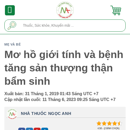
Skip
to
content
Tìm
kiếm:
MẸ VÀ BÉ
Mơ hồ giới tính và bệnh
tăng sản thượng thận
bẩm sinh
Xuất bản:
31 Tháng 1, 2019 01:43 Sáng
UTC +7
Cập nhật lần cuối:
11 Tháng 6, 2023 09:25 Sáng
UTC +7
NHÀ THUỐC NGỌC ANH
4.5/5 - (2 BÌNH CHỌN)