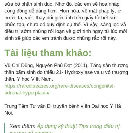
sửa bộ phận sinh dục. Nhờ đó, các em sẽ hoà nhập
cộng đồng dễ dàng hơn. Hơn nữa, về mặt pháp lý, ở
nước ta, việc thay đổi giới tính trên giấy tờ hết sức
phức tạp, chưa có quy định cụ thể. Vì vậy, sàng lọc và
điều trị sớm những rối loạn về giới tính ngay từ lúc mới
sinh sẽ giúp các em tránh được những rắc rối này.
Tài liệu tham khảo:
Vũ Chí Dũng, Nguyễn Phú Đạt (2011). Tăng sản thượng
thận bẩm sinh do thiếu 21- Hydroxylase và u vỏ thượng
thận. Y học Việt Nam.
https://rarediseases.org/rare-diseases/congenital-
adrenal-hyperplasia/
Trung Tâm Tư vấn Di truyền bệnh viện Đại học Y Hà
Nội.
Xem thêm:
Áp dụng kỹ thuật Tips trong điều trị
xơ gan cổ chướng