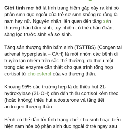
Giới tính mơ hồ
là tình trạng hiếm gặp xảy ra khi bộ
phận sinh dục ngoài của trẻ sơ sinh không rõ ràng là
nam hay nữ. Nguyên nhân liên quan đến tăng
sả
n
thượng thận bẩm sinh, tuy nhiên có thể chẩn đoán,
sàng lọc trước sinh và sơ sinh.
Tăng sản thượng thận bẩm sinh (TSTTBS) (Congenital
adrenal hyperplasia – CAH) là một nhóm các bệnh di
truyền lặn nhiễm trên sắc thể thường, do thiếu một
trong các enzyme cần thiết cho quá trình tổng hợp
cortisol từ
cholesterol
của vỏ thượng thận.
Khoảng 95% các trường hợp là do thiếu hụt 21-
hydroxylase (21-OH) dẫn đến thiếu cortisol kèm theo
(hoặc không) thiếu hụt aldosterone và tăng tiết
androgen thượng thận.
Bệnh có thể dẫn tới tình trạng chết chu sinh hoặc biểu
hiện nam hóa bộ phận sinh dục ngoài ở trẻ ngay sau