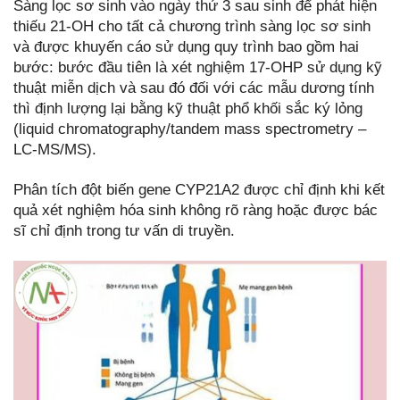
Sàng lọc sơ sinh vào ngày thứ 3 sau sinh để phát hiện
thiếu 21-OH cho tất cả chương trình sàng lọc sơ sinh
và được khuyến cáo sử dụng quy trình bao gồm hai
bước: bước đầu tiên là xét nghiệm 17-OHP sử dụng kỹ
thuật miễn dịch và sau đó đối với các mẫu dương tính
thì định lượng lại bằng kỹ thuật phổ khối sắc ký lỏng
(liquid chromatography/tandem mass spectrometry –
LC-MS/MS).
Phân tích đột biến gene CYP21A2 được chỉ định khi kết
quả xét nghiệm hóa sinh không rõ ràng hoặc được bác
sĩ chỉ định trong tư vấn di truyền.