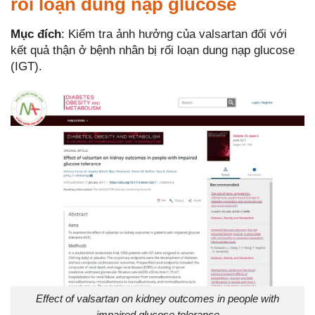
rối loạn dung nạp glucose
Mục đích
: Kiểm tra ảnh hưởng của valsartan đối với
kết quả thận ở bệnh nhân bị rối loạn dung nạp glucose
(IGT).
Effect of valsartan on kidney outcomes in people with
impaired glucose tolerance