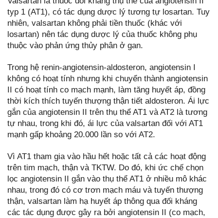
Valsartan là thuốc đối kháng thụ thể của angiotensin II
typ 1 (AT1), có tác dụng dược lý tương tự losartan. Tuy
nhiên, valsartan không phải tiền thuốc (khác với
losartan) nên tác dụng dược lý của thuốc không phụ
thuộc vào phản ứng thủy phân ở gan.
Trong hệ renin-angiotensin-aldosteron, angiotensin I
không có hoạt tính nhưng khi chuyển thành angiotensin
II có hoạt tính co mạch mạnh, làm tăng huyết áp, đồng
thời kích thích tuyến thượng thận tiết aldosteron. Ái lực
gắn của angiotensin II trên thụ thể AT1 và AT2 là tương
tự nhau, trong khi đó, ái lực của valsartan đối với AT1
mạnh gấp khoảng 20.000 lần so với AT2.
Vì AT1 tham gia vào hầu hết hoặc tất cả các hoạt động
trên tim mạch, thận và TKTW. Do đó, khi ức chế chọn
lọc angiotensin II gắn vào thụ thể AT1 ở nhiều mô khác
nhau, trong đó có cơ trơn mạch máu và tuyến thượng
thận, valsartan làm hạ huyết áp thông qua đối kháng
các tác dụng được gây ra bởi angiotensin II (co mạch,