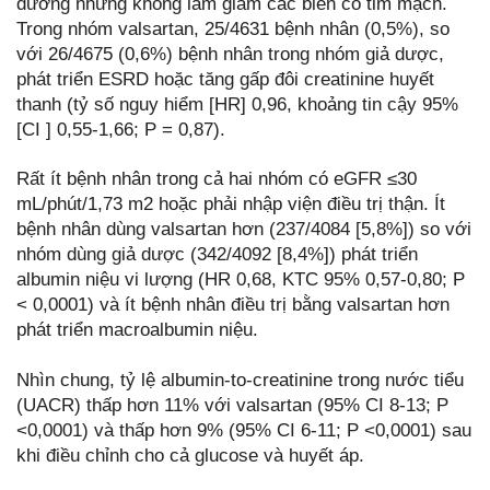
đường nhưng không làm giảm các biến cố tim mạch.
Trong nhóm valsartan, 25/4631 bệnh nhân (0,5%), so
với 26/4675 (0,6%) bệnh nhân trong nhóm giả dược,
phát triển ESRD hoặc tăng gấp đôi creatinine huyết
thanh (tỷ số nguy hiểm [HR] 0,96, khoảng tin cậy 95%
[CI ] 0,55-1,66; P = 0,87).
Rất ít bệnh nhân trong cả hai nhóm có eGFR ≤30
mL/phút/1,73 m2 hoặc phải nhập viện điều trị thận. Ít
bệnh nhân dùng valsartan hơn (237/4084 [5,8%]) so với
nhóm dùng giả dược (342/4092 [8,4%]) phát triển
albumin niệu vi lượng (HR 0,68, KTC 95% 0,57-0,80; P
< 0,0001) và ít bệnh nhân điều trị bằng valsartan hơn
phát triển macroalbumin niệu.
Nhìn chung, tỷ lệ albumin-to-creatinine trong nước tiểu
(UACR) thấp hơn 11% với valsartan (95% CI 8-13; P
<0,0001) và thấp hơn 9% (95% CI 6-11; P <0,0001) sau
khi điều chỉnh cho cả glucose và huyết áp.