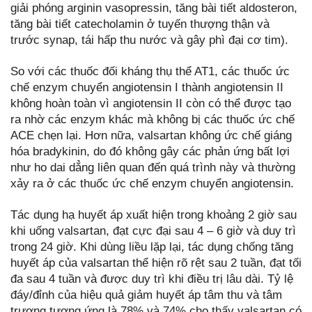
giải phóng arginin vasopressin, tăng bài tiết aldosteron,
tăng bài tiết catecholamin ở tuyến thượng thận và
trước synap, tái hấp thu nước và gây phì đại cơ tim).
So với các thuốc đối kháng thụ thể AT1, các thuốc ức
chế enzym chuyển angiotensin I thành angiotensin II
không hoàn toàn vì angiotensin II còn có thể được tạo
ra nhờ các enzym khác mà không bị các thuốc ức chế
ACE chẹn lại. Hơn nữa, valsartan không ức chế giáng
hóa bradykinin, do đó không gây các phản ứng bất lợi
như ho dai dẳng liên quan đến quá trình này và thường
xảy ra ở các thuốc ức chế enzym chuyển angiotensin.
Tác dụng hạ huyết áp xuất hiện trong khoảng 2 giờ sau
khi uống valsartan, đạt cực đại sau 4 – 6 giờ và duy trì
trong 24 giờ. Khi dùng liều lặp lại, tác dụng chống tăng
huyết áp của valsartan thể hiện rõ rệt sau 2 tuần, đạt tối
đa sau 4 tuần và được duy trì khi điều trị lâu dài. Tỷ lệ
đáy/đỉnh của hiệu quả giảm huyết áp tâm thu và tâm
trương tương ứng là 78% và 74% cho thấy valsartan có