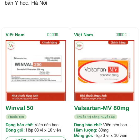
bản Y học, Hà Nội
Việt Nam
Việt Nam
Được xếp
Được xếp
hạng
5.00
5
hạng
5.00
5
sao
sao
Winval 50
Valsartan-MV 80mg
Thuốc tim
Thuốc trị tăng huyết áp
Dạng bào chế:
Viên nén bao
Dạng bào chế:
Viên nén bao
phim
Đóng gói:
Hộp 03 vỉ x 10 viên
phim
Hàm lượng:
80mg
Đóng gói:
Hộp 3 vỉ x 10 viên