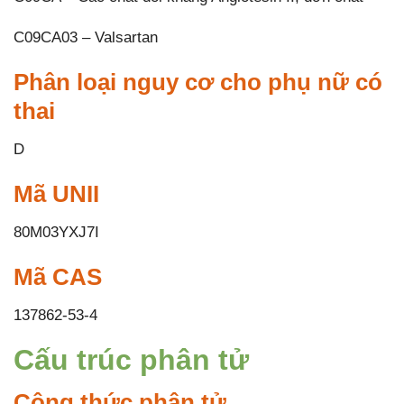
C09CA03 – Valsartan
Phân loại nguy cơ cho phụ nữ có
thai
D
Mã UNII
80M03YXJ7I
Mã CAS
137862-53-4
Cấu trúc phân tử
Công thức phân tử