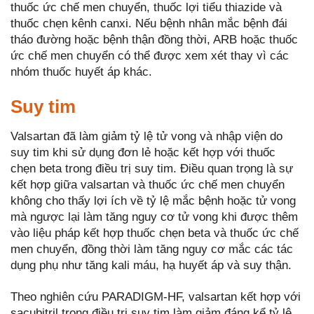
thuốc ức chế men chuyển, thuốc lợi tiểu thiazide và
thuốc chẹn kênh canxi. Nếu bệnh nhân mắc bệnh đái
tháo đường hoặc bệnh thận đồng thời, ARB hoặc thuốc
ức chế men chuyển có thể được xem xét thay vì các
nhóm thuốc huyết áp khác.
Suy tim
Valsartan đã làm giảm tỷ lệ tử vong và nhập viện do
suy tim khi sử dụng đơn lẻ hoặc kết hợp với thuốc
chẹn beta trong điều trị suy tim. Điều quan trọng là sự
kết hợp giữa valsartan và thuốc ức chế men chuyển
không cho thấy lợi ích về tỷ lệ mắc bệnh hoặc tử vong
mà ngược lại làm tăng nguy cơ tử vong khi được thêm
vào liệu pháp kết hợp thuốc chẹn beta và thuốc ức chế
men chuyển, đồng thời làm tăng nguy cơ mắc các tác
dụng phụ như tăng kali máu, hạ huyết áp và suy thận.
Theo nghiên cứu PARADIGM-HF, valsartan kết hợp với
sacubitril trong điều trị suy tim làm giảm đáng kể tỷ lệ