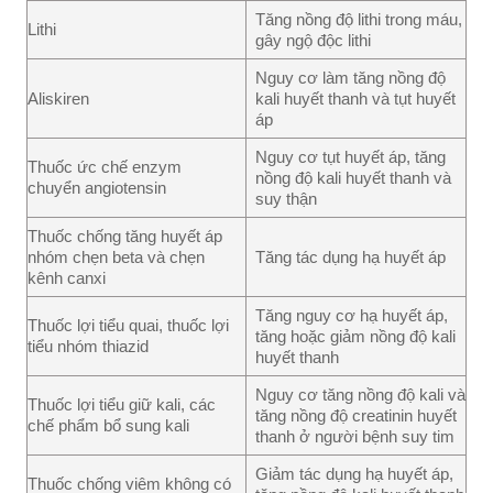
Tăng nồng độ lithi trong máu,
Lithi
gây ngộ độc lithi
Nguy cơ làm tăng nồng độ
Aliskiren
kali huyết thanh và tụt huyết
áp
Nguy cơ tụt huyết áp, tăng
Thuốc ức chế enzym
nồng độ kali huyết thanh và
chuyển angiotensin
suy thận
Thuốc chống tăng huyết áp
nhóm chẹn beta và chẹn
Tăng tác dụng hạ huyết áp
kênh canxi
Tăng nguy cơ hạ huyết áp,
Thuốc lợi tiểu quai, thuốc lợi
tăng hoặc giảm nồng độ kali
tiểu nhóm thiazid
huyết thanh
Nguy cơ tăng nồng độ kali và
Thuốc lợi tiểu giữ kali, các
tăng nồng độ creatinin huyết
chế phẩm bổ sung kali
thanh ở người bệnh suy tim
Giảm tác dụng hạ huyết áp,
Thuốc chống viêm không có