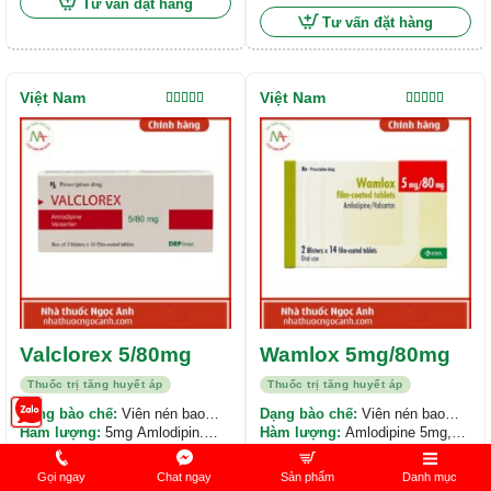
Tư vấn đặt hàng
Tư vấn đặt hàng
Việt Nam
Việt Nam
Được xếp
Được xếp
hạng
5.00
5
hạng
4.00
sao
5 sao
Valclorex 5/80mg
Wamlox 5mg/80mg
Thuốc trị tăng huyết áp
Thuốc trị tăng huyết áp
Dạng bào chế:
Viên nén bao
Dạng bào chế:
Viên nén bao
phim
Hàm lượng:
5mg Amlodipin.
phim
Hàm lượng:
Amlodipine 5mg,
80mg Valsartan.
Đóng gói:
Hộp 3 vỉ x 10 viên
Valsartan 80mg
Đóng gói:
Hộp 2 vỉ x 14 viên
Gọi ngay
Chat ngay
Sản phẩm
Danh mục
Tư vấn đặt hàng
Tư vấn đặt hàng