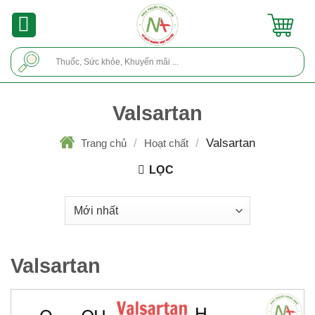
Skip
to
content
Tìm
kiếm:
Valsartan
/
/
Valsartan
Trang chủ
Hoạt chất
LỌC
Valsartan