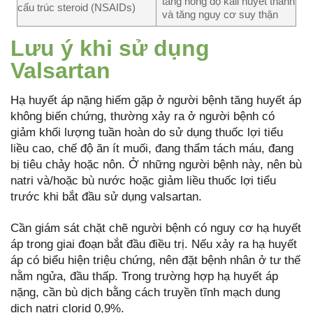
tăng nồng độ kali huyết thanh
cấu trúc steroid (NSAIDs)
và tăng nguy cơ suy thận
Lưu ý khi sử dụng
Valsartan
Hạ huyết áp nặng hiếm gặp ở người bệnh tăng huyết áp
không biến chứng, thường xảy ra ở người bệnh có
giảm khối lượng tuần hoàn do sử dụng thuốc lợi tiểu
liều cao, chế độ ăn ít muối, đang thẩm tách máu, đang
bị tiêu chảy hoặc nôn. Ở những người bệnh này, nên bù
natri và/hoặc bù nước hoặc giảm liều thuốc lợi tiểu
trước khi bắt đầu sử dụng valsartan.
Cần giám sát chặt chẽ người bệnh có nguy cơ hạ huyết
áp trong giai đoạn bắt đầu điều trị. Nếu xảy ra hạ huyết
áp có biểu hiện triệu chứng, nên đặt bệnh nhân ở tư thế
nằm ngửa, đầu thấp. Trong trường hợp hạ huyết áp
nặng, cần bù dịch bằng cách truyền tĩnh mạch dung
dịch natri clorid 0,9%.