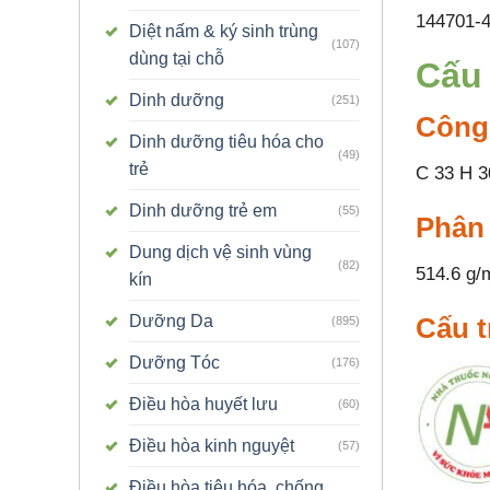
144701-4
Diệt nấm & ký sinh trùng
(107)
dùng tại chỗ
Cấu 
Dinh dưỡng
(251)
Công
Dinh dưỡng tiêu hóa cho
(49)
trẻ
C 33 H 3
Dinh dưỡng trẻ em
(55)
Phân
Dung dịch vệ sinh vùng
(82)
514.6 g/
kín
Dưỡng Da
Cấu t
(895)
Dưỡng Tóc
(176)
Điều hòa huyết lưu
(60)
Điều hòa kinh nguyệt
(57)
Điều hòa tiêu hóa, chống