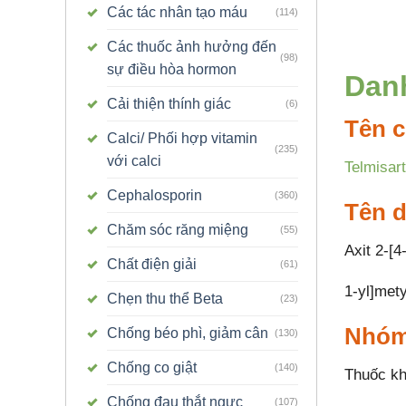
Các tác nhân tạo máu
(114)
Các thuốc ảnh hưởng đến
(98)
sự điều hòa hormon
Dan
Cải thiện thính giác
(6)
Tên c
Calci/ Phối hợp vitamin
(235)
với calci
Telmisar
Cephalosporin
(360)
Tên 
Chăm sóc răng miệng
(55)
Axit 2-[4
Chất điện giải
(61)
1-yl]met
Chẹn thu thể Beta
(23)
Nhóm
Chống béo phì, giảm cân
(130)
Chống co giật
(140)
Thuốc khá
Chống đau thắt ngực
(107)