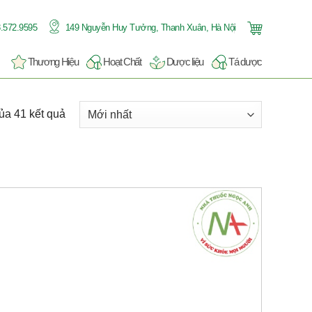
.572.9595
149 Nguyễn Huy Tưởng, Thanh Xuân, Hà Nội
Thương Hiệu
Hoạt Chất
Dược liệu
Tá dược
ủa 41 kết quả