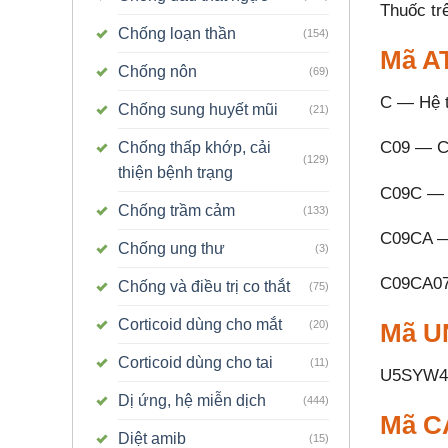
Thuốc tr
Chống loạn thần
(154)
Mã A
Chống nôn
(69)
C — Hệ 
Chống sung huyết mũi
(21)
C09 — Cá
Chống thấp khớp, cải
(129)
thiện bệnh trạng
C09C — T
Chống trầm cảm
(133)
C09CA — 
Chống ung thư
(3)
C09CA07
Chống và điều trị co thắt
(75)
Corticoid dùng cho mắt
Mã UN
(20)
Corticoid dùng cho tai
(11)
U5SYW4
Dị ứng, hệ miễn dịch
(444)
Mã C
Diệt amib
(15)