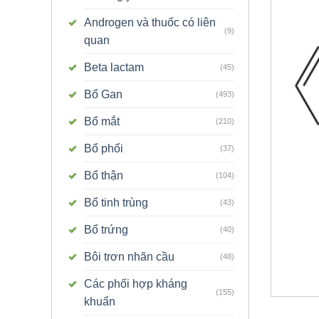
Androgen và thuốc có liên
(9)
quan
Beta lactam
(45)
Bổ Gan
(493)
Bổ mắt
(210)
Bổ phổi
(37)
Bổ thận
(104)
Bổ tinh trùng
(43)
Bổ trứng
(40)
Bôi trơn nhãn cầu
(48)
Các phối hợp kháng
(155)
khuẩn