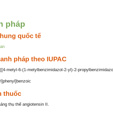
h pháp
hung quốc tế
tan
danh pháp theo IUPAC
-[[4-metyl-6-(1-metylbenzimidazol-2-yl)-2-propylbenzimidazo
yl]phenyl]benzoic
 thuốc
ng thụ thể angiotensin II.