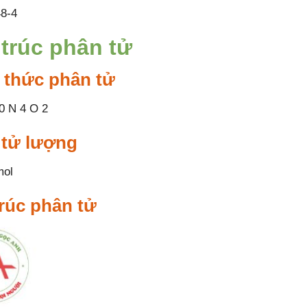
8-4
trúc phân tử
 thức phân tử
0 N 4 O 2
 tử lượng
mol
rúc phân tử