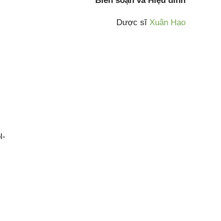
Biên soạn và Hiệu đính
Dược sĩ
Xuân Hạo
l-