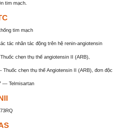
ên tim mạch.
TC
thống tim mạch
c tác nhân tác động trên hệ renin-angiotensin
huốc chẹn thụ thể angiotensin II (ARB),
Thuốc chẹn thụ thể Angiotensin II (ARB), đơn độc
 — Telmisartan
II
73RQ
AS