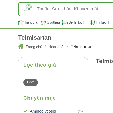
Skip
Tìm
to
kiếm:
content
Trang chủ
Giới thiệu
Bệnh Học
Tin Tức
Telmisartan
/
/
Telmisartan
Trang chủ
Hoạt chất
Telmi
Lọc theo giá
Giá
Giá
thấp
cao
nhất
nhất
LỌC
Chuyên mục
Aminoglycosid
(15)