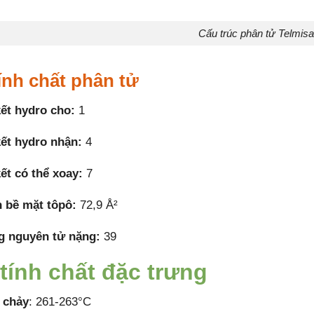
Cấu trúc phân tử Telmisa
ính chất phân tử
kết hydro cho:
1
kết hydro nhận:
4
kết có thể xoay:
7
h bề mặt tôpô:
72,9 Å²
g nguyên tử nặng:
39
tính chất đặc trưng
 chảy
: 261-263°C