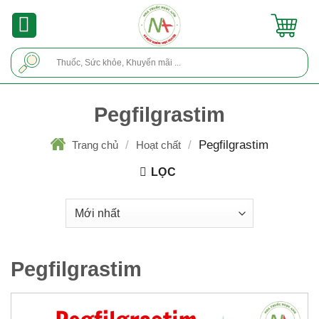
Skip
to
content
Tìm
kiếm:
Pegfilgrastim
/
/
Pegfilgrastim
Trang chủ
Hoạt chất
LỌC
Pegfilgrastim