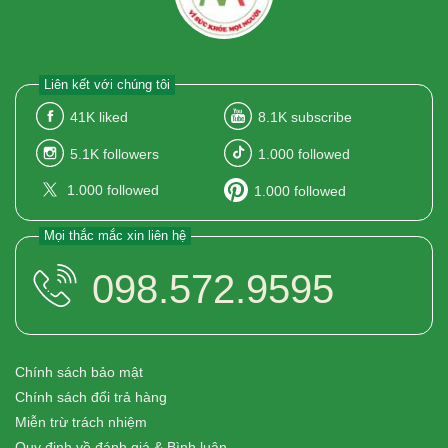
Liên kết với chúng tôi
41K
liked
8.1K
subscribe
5.1K
followers
1.000
followed
1.000
followed
1.000
followed
Mọi thắc mắc xin liên hệ
098.572.9595
Chính sách bảo mật
Chính sách đổi trả hàng
Miễn trừ trách nhiệm
Quy định về đánh giá & Bình luận