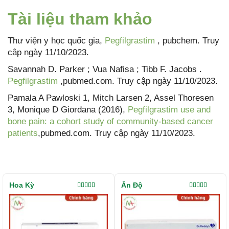
Tài liệu tham khảo
Thư viện y học quốc gia,
Pegfilgrastim
, pubchem. Truy
cập ngày 11/10/2023.
Savannah D. Parker ; Vua Nafisa ; Tibb F. Jacobs .
Pegfilgrastim
,pubmed.com. Truy cập ngày 11/10/2023.
Pamala A Pawloski 1, Mitch Larsen 2, Assel Thoresen
3, Monique D Giordana (2016),
Pegfilgrastim use and
bone pain: a cohort study of community-based cancer
patients
,pubmed.com. Truy cập ngày 11/10/2023.
Hoa Kỳ
Ấn Độ
Được xếp
Được xếp
hạng
5.00
5
hạng
5.00
5
sao
sao