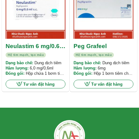
Neulastim 6 mg/0.6
Peg Grafeel
ml s.c.
Hệ tim mạch, tạo máu
Hệ tim mạch, tạo máu
Dạng bào chế:
Dung dịch tiêm
Dạng bào chế:
Dung dịch tiêm
Hàm lượng:
6,0 mg/0,6ml
Hàm lượng:
6mg
Đóng gói:
Hộp chứa 1 bơm tiêm
Đóng gói:
Hộp 1 bơm tiêm chứa
chứa sẵn thuốc x 0,6ml
sẵn dung dịch tiêm
Tư vấn đặt hàng
Tư vấn đặt hàng