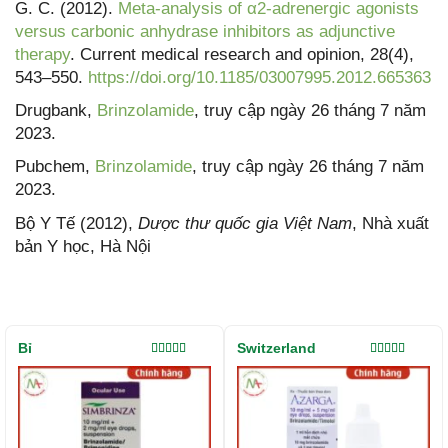
G. C. (2012).
Meta-analysis of α2-adrenergic agonists
versus carbonic anhydrase inhibitors as adjunctive
therapy
. Current medical research and opinion, 28(4),
543–550.
https://doi.org/10.1185/03007995.2012.665363
Drugbank,
Brinzolamide
, truy cập ngày 26 tháng 7 năm
2023.
Pubchem,
Brinzolamide
, truy cập ngày 26 tháng 7 năm
2023.
Bộ Y Tế (2012),
Dược thư quốc gia Việt Nam
, Nhà xuất
bản Y học, Hà Nội
Bỉ
Switzerland
Được xếp
Được xếp
hạng
5.00
5
hạng
5.00
5
sao
sao