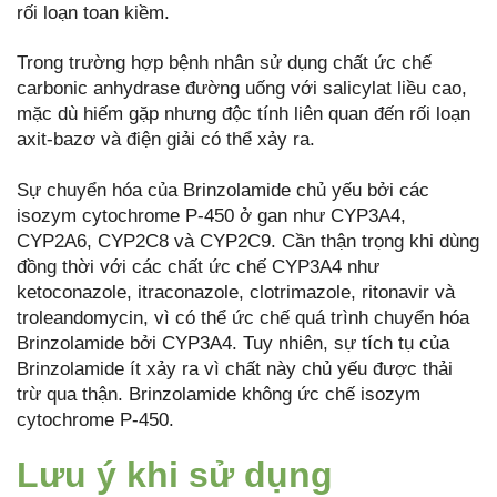
rối loạn toan kiềm.
Trong trường hợp bệnh nhân sử dụng chất ức chế
carbonic anhydrase đường uống với salicylat liều cao,
mặc dù hiếm gặp nhưng độc tính liên quan đến rối loạn
axit-bazơ và điện giải có thể xảy ra.
Sự chuyển hóa của Brinzolamide chủ yếu bởi các
isozym cytochrome P-450 ở gan như CYP3A4,
CYP2A6, CYP2C8 và CYP2C9. Cần thận trọng khi dùng
đồng thời với các chất ức chế CYP3A4 như
ketoconazole, itraconazole, clotrimazole, ritonavir và
troleandomycin, vì có thể ức chế quá trình chuyển hóa
Brinzolamide bởi CYP3A4. Tuy nhiên, sự tích tụ của
Brinzolamide ít xảy ra vì chất này chủ yếu được thải
trừ qua thận. Brinzolamide không ức chế isozym
cytochrome P-450.
Lưu ý khi sử dụng