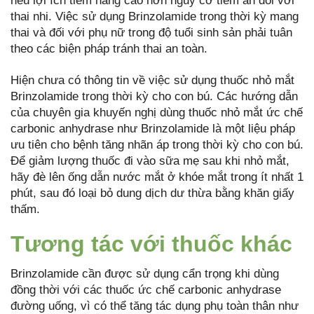
nếu lợi ích tiềm năng cao hơn nguy cơ tiềm ẩn đối với
thai nhi. Việc sử dụng Brinzolamide trong thời kỳ mang
thai và đối với phụ nữ trong độ tuổi sinh sản phải tuân
theo các biện pháp tránh thai an toàn.
Hiện chưa có thông tin về việc sử dụng thuốc nhỏ mắt
Brinzolamide trong thời kỳ cho con bú. Các hướng dẫn
của chuyên gia khuyến nghị dùng thuốc nhỏ mắt ức chế
carbonic anhydrase như Brinzolamide là một liệu pháp
ưu tiên cho bệnh tăng nhãn áp trong thời kỳ cho con bú.
Để giảm lượng thuốc đi vào sữa mẹ sau khi nhỏ mắt,
hãy đè lên ống dẫn nước mắt ở khóe mắt trong ít nhất 1
phút, sau đó loại bỏ dung dịch dư thừa bằng khăn giấy
thấm.
Tương tác với thuốc khác
Brinzolamide cần được sử dụng cẩn trọng khi dùng
đồng thời với các thuốc ức chế carbonic anhydrase
đường uống, vì có thể tăng tác dụng phụ toàn thân như