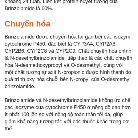
khoảng 24 tuần. Liên kết protein huyết tương của
Brinzolamide là 60%.
Chuyển hóa
Brinzolamide được chuyển hóa tại gan bởi các isozym
cytochrome P450, đặc biệt là CYP3A4, CYP2A6,
CYP2B6, CYP2C8 và CYP2C9. Chất chuyển hóa chính
là N-desethylbrinzolamide, tiếp theo là các chất chuyển
hóa N-desmethoxypropyl và O-desmethyl, cùng với
một chất tương tự axit N-propionic được hình thành do
quá trình oxy hóa chuỗi bên N-propyl của O-desmethyl
brinzolamide.
Brinzolamide và N-desethylbrinzolamide không ức chế
các isozyme của cytochrome P450 ở nồng độ cao hơn
ít nhất 100 lần so với nồng độ toàn thân tối đa, giúp
giảm khả năng tương tác với các thuốc khác trong cơ
thể.