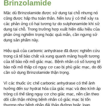
Brinzolamide
Mặc dù Brinzolamide được sử dụng tại chỗ nhưng nó
cũng được hấp thu toàn thân. Nên lưu ý có thể xảy ra
các phản ứng có hại tương tự do sulphonamide khi sử
dụng tại chỗ. Trong trường hợp xuất hiện dấu hiệu của
phản ứng nghiêm trọng hoặc quá mẫn, cần ngưng sử
dụng sản phẩm này.
Hiệu quả của carbonic anhydrase đã được nghiên cứu
trong cả tế bào chất và xung quanh màng huyết tương
của tế bào nội mô giác mạc. Bệnh nhân có số lượng tế
bào nội mô thấp có nguy cơ cao bị phù giác mạc, do đó
cần sử dụng Brinzolamide thận trọng.
Vì các thuốc ức chế carbonic anhydrase có thể ảnh
hưởng đến sự hydrat hóa của giác mạc và đeo kính áp
tròng có thể tăng nguy cơ cho giác mạc, nên cần theo
dõi cẩn thận những bệnh nhân có giác mạc bị tổn
thương như bệnh nhân đái tháo đường hoặc loạn