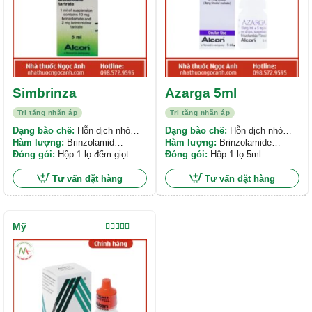
Simbrinza
Azarga 5ml
Trị tăng nhãn áp
Trị tăng nhãn áp
Dạng bào chế:
Hỗn dịch nhỏ
Dạng bào chế:
Hỗn dịch nhỏ
mắt
Hàm lượng:
Brinzolamid
mắt
Hàm lượng:
Brinzolamide
10mg/ml, Brimonidin tartrat
Đóng gói:
Hộp 1 lọ đếm giọt
10mg/ml, Timolol 5mg/ml
Đóng gói:
Hộp 1 lọ 5ml
2mg/ml
Droptainer 5 ml
Tư vấn đặt hàng
Tư vấn đặt hàng
Mỹ
Được xếp
hạng
4.00
5 sao