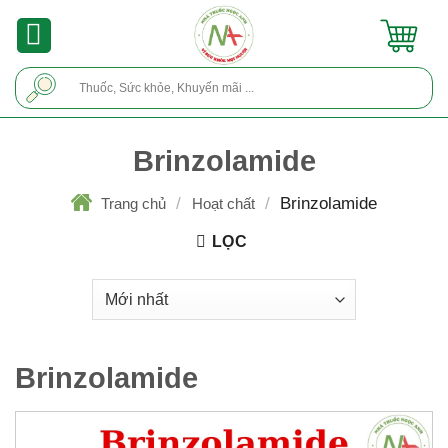
Skip
to
content
Tìm
kiếm:
Brinzolamide
/
/
Brinzolamide
Trang chủ
Hoạt chất
LỌC
Brinzolamide