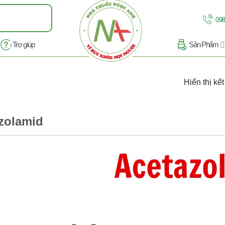
098
Trợ giúp
Sản Phẩm
Hiển thị kế
zolamid