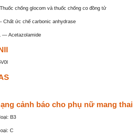
huốc chống glocom và thuốc chống co đồng tử
Chất ức chế carbonic anhydrase
 — Acetazolamide
II
V0I
AS
ạng cảnh báo cho phụ nữ mang thai
oại: B3
oại: C