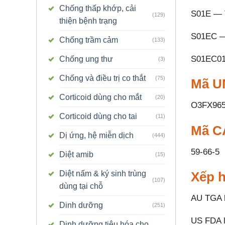
Chống thấp khớp, cải
S01E — T
(129)
thiện bệnh trạng
S01EC — 
Chống trầm cảm
(133)
S01EC01
Chống ung thư
(3)
Chống và điều trị co thắt
(75)
Mã UN
Corticoid dùng cho mắt
(20)
O3FX965
Corticoid dùng cho tai
(11)
Mã C
Dị ứng, hệ miễn dịch
(444)
59-66-5
Diệt amib
(15)
Xếp h
Diệt nấm & ký sinh trùng
(107)
dùng tại chỗ
AU TGA l
Dinh dưỡng
(251)
US FDA l
Dinh dưỡng tiêu hóa cho