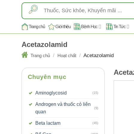
Skip
Tìm
to
kiếm:
content
Trang chủ
Giới thiệu
Bệnh Học
Tin Tức
Acetazolamid
/
/
Acetazolamid
Trang chủ
Hoạt chất
Aceta
Chuyên mục
Aminoglycosid
(15)
Androgen và thuốc có liên
(9)
quan
Beta lactam
(45)