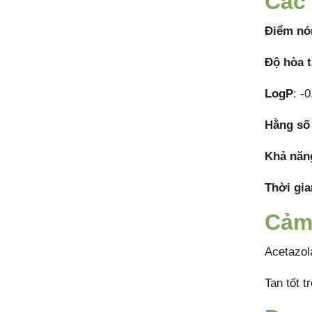
Các 
Điểm nó
Độ hòa 
LogP
: -0
Hằng số
Khả năng
Thời gia
Cảm
Acetazol
Tan tốt t