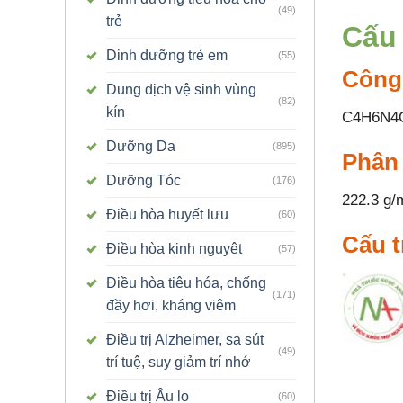
(49)
trẻ
Cấu 
Dinh dưỡng trẻ em
(55)
Công
Dung dịch vệ sinh vùng
(82)
kín
C4H6N4
Dưỡng Da
(895)
Phân
Dưỡng Tóc
(176)
222.3 g/
Điều hòa huyết lưu
(60)
Cấu t
Điều hòa kinh nguyệt
(57)
Điều hòa tiêu hóa, chống
(171)
đầy hơi, kháng viêm
Điều trị Alzheimer, sa sút
(49)
trí tuệ, suy giảm trí nhớ
Điều trị Âu lo
(60)