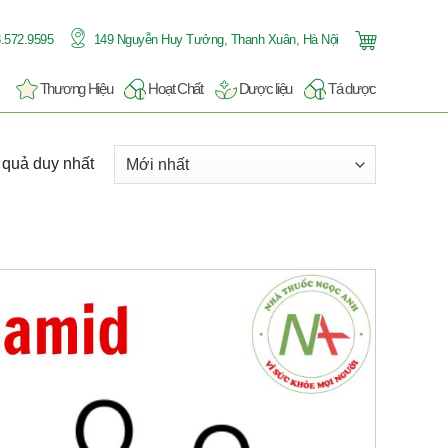
.572.9595
149 Nguyễn Huy Tưởng, Thanh Xuân, Hà Nội
Thương Hiệu
Hoạt Chất
Dược liệu
Tá dược
t quả duy nhất