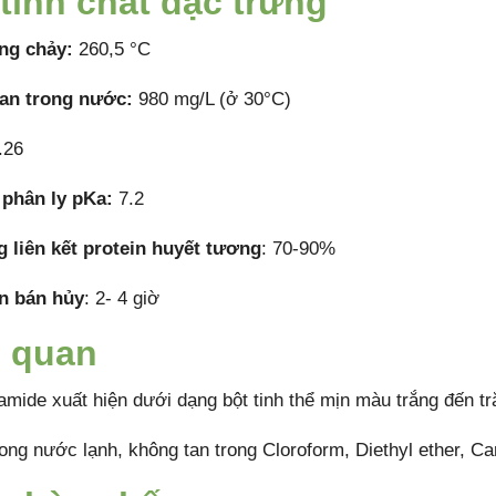
tính chất đặc trưng
ng chảy:
260,5 °C
tan trong nước:
980 mg/L (ở 30°C)
.26
 phân ly pKa:
7.2
 liên kết protein huyết tương
: 70-90%
n bán hủy
: 2- 4 giờ
 quan
amide xuất hiện dưới dạng bột tinh thể mịn màu trắng đến t
rong nước lạnh, không tan trong Cloroform, Diethyl ether, Ca