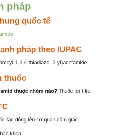
h pháp
hung quốc tế
amide
danh pháp theo IUPAC
amoyl-1,3,4-thiadiazol-2-yl)acetamide
 thuốc
lamid thuộc nhóm nào?
Thuốc lợi tiểu
TC
c tác động lên cơ quan cảm giác
hãn khoa