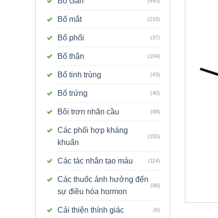
Bổ Gan
(493)
Bổ mắt
(210)
Bổ phổi
(37)
Bổ thận
(104)
Bổ tinh trùng
(43)
Bổ trứng
(40)
Bôi trơn nhãn cầu
(48)
Các phối hợp kháng
(155)
khuẩn
Các tác nhân tạo máu
(114)
Các thuốc ảnh hưởng đến
(98)
sự điều hòa hormon
Cải thiện thính giác
(6)