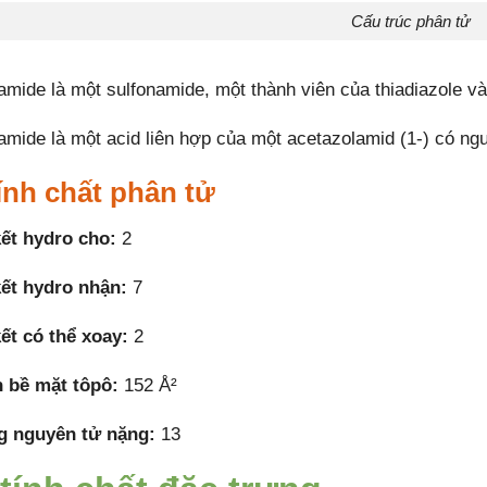
Cấu trúc phân tử
amide là một sulfonamide, một thành viên của thiadiazole v
amide là một acid liên hợp của một acetazolamid (1-) có ngu
ính chất phân tử
kết hydro cho:
2
kết hydro nhận:
7
kết có thể xoay:
2
h bề mặt tôpô:
152 Å²
g nguyên tử nặng:
13