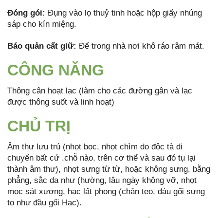
Đóng gói:
Đụng vào lọ thuỷ tinh hoặc hộp giấy nhúng
sáp cho kín miệng.
Báo quản cất giữ:
Để trong nhà nơi khô ráo râm mát.
CÔNG NĂNG
Thông cân hoạt lạc (làm cho các đường gân và lạc
được thông suốt và linh hoạt)
CHỦ TRỊ
Âm thư lưu trú (nhọt bọc, nhọt chìm do độc tà di
chuyển bất cứ .chỗ nào, trên cơ thể và sau đó tụ lại
thành âm thư), nhọt sưng từ từ, hoặc không sưng, bằng
phẳng, sắc da như (hường, lâu ngày không vỡ, nhọt
mọc sát xương, hạc lất phong (chân teo, đáu gối sưng
to như đầu gối Hạc).