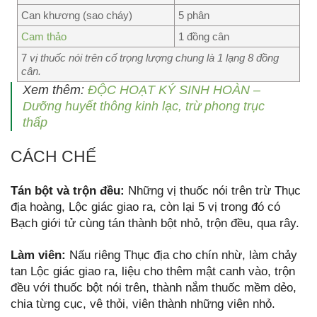
Can khương (sao cháy)
5 phân
Cam thảo
1 đồng cân
7
vị thuốc nói trên cố trọng lượng chung là 1 lạng 8 đồng
cân.
Xem thêm:
ĐỘC HOẠT KÝ SINH HOÀN –
Dưỡng huyết thông kinh lạc, trừ phong trục
thấp
CÁCH CHẾ
Tán bột và trộn đều:
Những vị thuốc nói trên trừ Thục
địa hoàng, Lộc giác giao ra, còn lại 5 vị trong đó có
Bạch giới tử cùng tán thành bột nhỏ, trộn đều, qua rây.
Làm viên:
Nấu riêng Thục địa cho chín nhừ, làm chảy
tan Lộc giác giao ra, liệu cho thêm mật canh vào, trộn
đều với thuốc bột nói trên, thành nắm thuốc mềm dẻo,
chia từng cục, vê thỏi, viên thành những viên nhỏ.