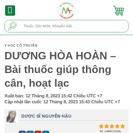
Skip
to
content
Tìm
kiếm:
Y HỌC CỔ TRUYỀN
DƯƠNG HÒA HOÀN –
Bài thuốc giúp thông
cân, hoạt lạc
Xuất bản:
12 Tháng 8, 2023 15:42 Chiều
UTC +7
Cập nhật lần cuối:
12 Tháng 8, 2023 15:43 Chiều
UTC +7
DƯỢC SĨ NGUYỄN HẬU
5/5 - (1 BÌNH CHỌN)