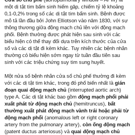
một dị tật tim bẩm sinh hiếm gặp, chiếm tỷ lệ khoảng
0,1-0,2% trong số các dị tật tim bẩm sinh. Bệnh được
mô tả lần đầu bởi John Elliotson vào năm 1830, với sự
thông thương giữa động mạch chủ lên với động mạch
phổi. Bệnh thường được phát hiện sau sinh với các
biểu hiện có thể thay đổi dựa trên kích thước của cửa
sổ và các dị tật đi kèm khác. Tuy nhiên các bệnh nhân
thường có biểu hiện sớm ngay từ tuần đầu tiên sau
sinh với các triệu chứng suy tim sung huyết.
Một nửa số bệnh nhân cửa sổ chủ phế thường đi kèm
với các dị tật tim khác, trong đó phổ biến nhất là
gián
đoạn quai động mạch chủ
(interrupted aortic arch)
type A. Các dị tật khác bao gồm
động mạch phổi phải
xuất phát từ động mạch chủ
(hemitruncus),
bất
thường xuất phát động mạch vành trái hoặc phải từ
động mạch phổi
(anomalous left or right coronary
artery from the pulmonary artery),
còn ống động mạch
(patent ductus arteriosus) và
quai động mạch chủ