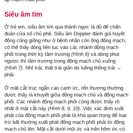
Siêu âm tim
Ở trẻ em, siêu âm tim qua thành ngực là đủ để chẩn
đoán cửa sổ chủ phế. Siêu âm Doppler đánh giá huyết
động cũng giống như ở bệnh nhân còn ống động mạch,
có thể thấy dòng liên tục vào các nhánh động mạch
phổi trong thời kỳ tâm trương
(Hình 6)
và dòng phụt
ngược thì tâm trương trong động mạch chủ xuống
(Hình 7)
. Nhĩ trái, thất trái giãn do luồng thông trái →
phải.
Ở mặt cắt trục ngắn cao cạnh ức, tổn thương thường
được thấy là khuyết giữa động mạch chủ và động mạch
phổi. Các nhánh động mạch phổi cũng được thấy rõ
nhất ở mặt cắt này
(Hình 8, 9, 10)
. Việc xác định xuất
phát của động mạch phổi phải là khá quan trọng để loại
trừ bất thường xuất phát động mạch phổi phải từ động
mạch chủ lên. Mặt cắt dưới mũi ức và trên hõm ức có