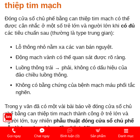
thiệp tim mạch
Đóng cửa sổ chủ phế bằng can thiệp tim mạch có thể
được cân nhắc ở một số trẻ lớn và người lớn khi
có đủ
các tiêu chuẩn sau (thường là type trung gian):
Lỗ thông nhỏ nằm xa các van bán nguyệt.
Động mạch vành có thể quan sát được rõ ràng.
Luồng thông trái → phải, không có dấu hiệu của
đảo chiều luồng thông.
Không có bằng chứng của bệnh mạch máu phổi tắc
nghẽn.
Trong y văn đã có một vài bài báo về đóng cửa sổ chủ
phế bằng can thiệp tim mạch thành công ở trẻ lớn và
người lớn, tuy nhiên
phẫu thuật đóng cửa sổ chủ phế
vẫn là lựa chọn hàng đầu
(Hình 13).
Gọi ngay
Chat ngay
Bình luận (0)
Sản phẩm
Danh mục