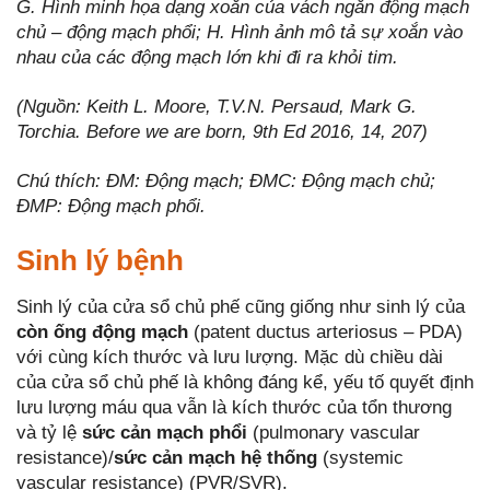
G. Hình minh họa dạng xoắn của vách ngăn động mạch
chủ – động mạch phổi; H. Hình ảnh mô tả sự xoắn vào
nhau của các động mạch lớn khi đi ra khỏi tim.
(Nguồn: Keith L. Moore, T.V.N. Persaud, Mark G.
Torchia. Before we are born, 9th Ed 2016, 14, 207)
Chú thích: ĐM: Động mạch; ĐMC: Động mạch chủ;
ĐMP: Động mạch phổi.
Sinh lý bệnh
Sinh lý của cửa sổ chủ phế cũng giống như sinh lý của
còn ống động mạch
(patent ductus arteriosus – PDA)
với cùng kích thước và lưu lượng. Mặc dù chiều dài
của cửa sổ chủ phế là không đáng kể, yếu tố quyết định
lưu lượng máu qua vẫn là kích thước của tổn thương
và tỷ lệ
sức cản mạch phổi
(pulmonary vascular
resistance)/
sức cản mạch hệ thống
(systemic
vascular resistance) (PVR/SVR).