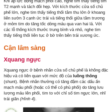
Khi áp lực động mạch phổi cao, nghe tim thấy tiếng tim
T2 mạnh và tách đôi hẹp. Với kích thước cửa sổ chủ
phế lớn, nghe tim thấy tiếng thổi tâm thu lớn ở khoang
liên sườn 3 cạnh ức trái và tiếng thổi giữa tâm trương
ở mỏm tim do tăng tốc dòng máu qua van hai lá. Với
các lỗ thông kích thước trung bình và nhỏ, nghe tim
thấy tiếng thổi liên tục ở bờ trên bên trái xương ức.
Cận lâm sàng
Xquang ngực
Xquang ngực ở bệnh nhân cửa sổ chủ phế là không đặc
hiệu và có liên quan với mức độ của
luồng thông
(shunt). Bệnh nhân thường có tăng đậm các dấu ấn
mạch máu phổi (hoặc có thể có phù phổi) do tăng lưu
lượng máu lên phổi, tim to với chỉ số tim ngực lớn, nhĩ
trái giãn
(Hình 4)
.