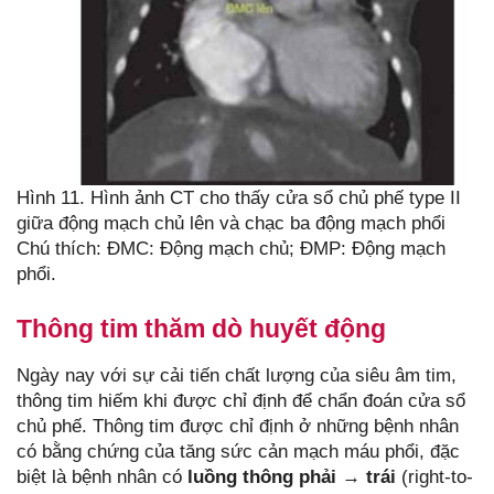
Hình 11. Hình ảnh CT cho thấy cửa sổ chủ phế type II
giữa động mạch chủ lên và chạc ba động mạch phổi
Chú thích: ĐMC: Động mạch chủ; ĐMP: Động mạch
phổi.
Thông tim thăm dò huyết động
Ngày nay với sự cải tiến chất lượng của siêu âm tim,
thông tim hiếm khi được chỉ định để chẩn đoán cửa sổ
chủ phế. Thông tim được chỉ định ở những bệnh nhân
có bằng chứng của tăng sức cản mạch máu phổi, đặc
biệt là bệnh nhân có
luồng thông phải
→
trái
(right-to-