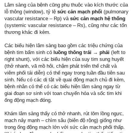
Lâm sàng của bệnh cũng phụ thuộc vào kích thước của
lỗ thông (window), tỷ lệ
sức cản mạch phổi
(pulmonary
vascular resistance – Rp) và
sức cản mạch hệ thống
(systemic vascular resistance – Rs), cũng như các tổn
thương khác đi kèm.
Các biểu hiện lâm sàng bao gồm các triệu chứng của
bệnh tim bẩm sinh có
luồng thông trái
→ phải
(left to
right shunt), với các biểu hiện của suy tim sung huyết
(thở nhanh, vã mồ hôi, chậm phát triển thể chất và
viêm phổi tái diễn) có thể ngay trong tuần đầu tiên sau
sinh. Nếu có các dị tật về quai động mạch chủ đi kèm,
bệnh nhân có thể có các biểu hiện lâm sàng ngay từ
giai đoạn sơ sinh với toan chuyển hóa và sốc tim khi
ống động mạch đóng.
Khám lâm sàng thấy có thở nhanh, rút lõm lồng ngực,
mạch nảy mạnh – chìm sâu (biên độ rộng) giống như
trong ống động mạch lớn với sức cản mạch phổi thấp.