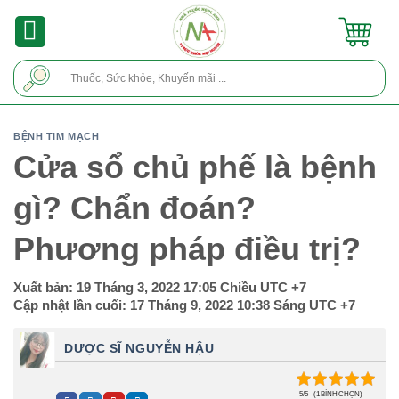
Skip
to
content
Tìm
kiếm:
BỆNH TIM MẠCH
Cửa sổ chủ phế là bệnh
gì? Chẩn đoán?
Phương pháp điều trị?
Xuất bản:
19 Tháng 3, 2022 17:05 Chiều
UTC +7
Cập nhật lần cuối:
17 Tháng 9, 2022 10:38 Sáng
UTC +7
DƯỢC SĨ NGUYỄN HẬU
5/5 - (1 BÌNH CHỌN)