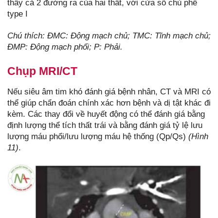
thấy cả 2 đường ra của hai thất, với cửa sổ chủ phế
type I
Chú thích: ĐMC: Động mạch chủ; TMC: Tĩnh mạch chủ;
ĐMP: Động mạch phổi; P: Phải.
Chụp MRI/CT
Nếu siêu âm tim khó đánh giá bệnh nhân, CT và MRI có
thể giúp chẩn đoán chính xác hơn bệnh và dị tật khác đi
kèm. Các thay đổi về huyết động có thể đánh giá bằng
định lượng thể tích thất trái và bằng đánh giá tỷ lệ lưu
lượng máu phổi/lưu lượng máu hệ thống (Qp/Qs)
(Hình
11)
.