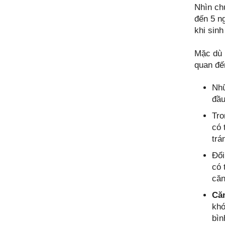
Nhìn ch
đến 5 ng
khi sin
Mặc dù
quan đến
Nhữ
đầu
Tro
có 
trá
Đổi
có 
căn
Căn
khó
bìn