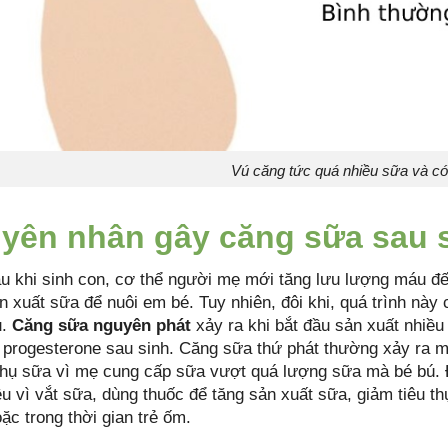
Vú căng tức quá nhiều sữa và có
yên nhân gây căng sữa sau 
u khi sinh con, cơ thể người mẹ mới tăng lưu lượng máu đ
ản xuất sữa để nuôi em bé. Tuy nhiên, đôi khi, quá trình nà
u.
Căng sữa nguyên phát
xảy ra khi bắt đầu sản xuất nhiều
 progesterone sau sinh. Căng sữa thứ phát thường xảy ra 
 thụ sữa vì mẹ cung cấp sữa vượt quá lượng sữa mà bé bú. Đ
u vì vắt sữa, dùng thuốc để tăng sản xuất sữa, giảm tiêu t
ặc trong thời gian trẻ ốm.