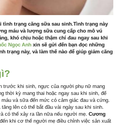
 tình trạng căng sữa sau sinh.Tình trạng này
ượng máu và lượng sữa cung cấp cho mô vú
ng, khó chịu hoặc thậm chí đau ngay sau khi
uốc Ngọc Anh
xin sẽ gửi đến bạn đọc những
nh trạng này, và làm thế nào để giúp giảm căng
gì?
an trước khi sinh, ngực của người phụ nữ mang
ng thời kỳ mang thai hoặc ngay sau khi sinh, để
ầy máu và sữa đến mức có cảm giác đau và cứng.
tăng lên có thể bắt đầu vài ngày sau khi sinh.
và có thể xảy ra lần nữa nếu người mẹ.
Cương
đến khi cơ thể người mẹ điều chỉnh việc sản xuất