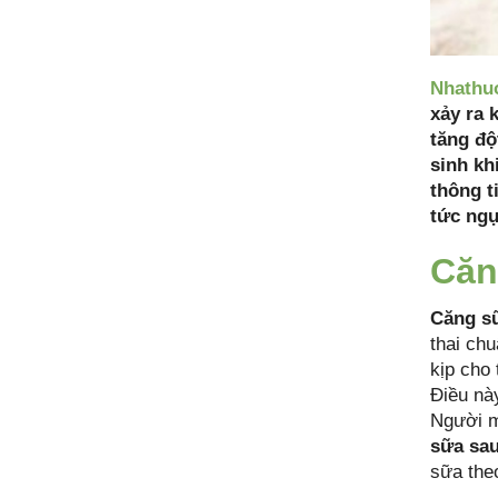
Nhathu
xảy ra 
tăng độ
sinh kh
thông t
tức ngự
Căn
Căng s
thai ch
kịp cho
Điều này
Người m
sữa sau
sữa the