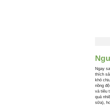
Ngu
Ngay sa
thích s
khó chị
nồng độ
và tiêu
quá nhiề
sữa), ho