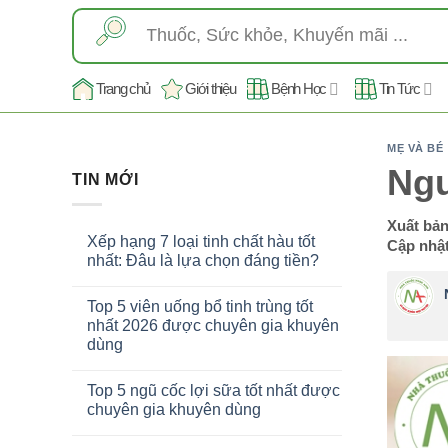
Skip
Tìm
to
kiếm:
content
Trang chủ
Giới thiệu
Bệnh Học
Tin Tức
MẸ VÀ BÉ
Ngu
TIN MỚI
Xuất bả
Xếp hạng 7 loại tinh chất hàu tốt
Cập nhật
nhất: Đâu là lựa chọn đáng tiền?
Top 5 viên uống bổ tinh trùng tốt
nhất 2026 được chuyên gia khuyên
dùng
Top 5 ngũ cốc lợi sữa tốt nhất được
chuyên gia khuyên dùng