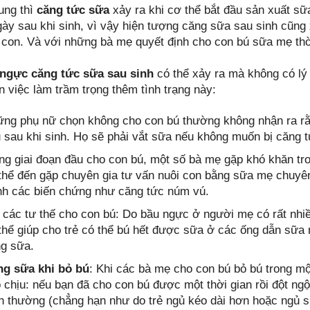
ung thì
căng tức sữa
xảy ra khi cơ thể bắt đầu sản xuất sữ
ày sau khi sinh, vì vậy hiện tượng căng sữa sau sinh cũng x
h con. Và với những bà mẹ quyết định cho con bú sữa mẹ thờ
ngực căng tức sữa sau sinh
có thể xảy ra mà không có lý 
 việc làm trầm trọng thêm tình trạng này:
ng phụ nữ chọn không cho con bú thường không nhận ra rằ
 sau khi sinh. Họ sẽ phải vắt sữa nếu không muốn bị căng t
ng giai đoạn đầu cho con bú, một số bà mẹ gặp khó khăn tr
thể đến gặp chuyên gia tư vấn nuôi con bằng sữa mẹ chuyên
nh các biến chứng như căng tức núm vú.
 các tư thế cho con bú: Do bầu ngực ở người mẹ có rất nhi
thể giúp cho trẻ có thể bú hết được sữa ở các ống dẫn sữa 
g sữa.
g sữa khi bỏ bú
: Khi các bà mẹ cho con bú bỏ bú trong mộ
 chịu: nếu bạn đã cho con bú được một thời gian rồi đột ngộ
h thường (chẳng hạn như do trẻ ngủ kéo dài hơn hoặc ngủ su