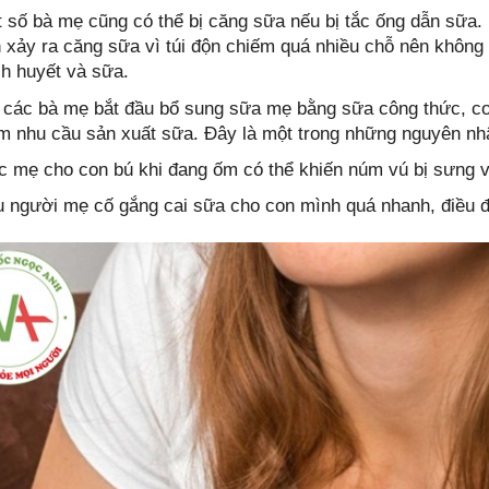
 số bà mẹ cũng có thể bị căng sữa nếu bị tắc ống dẫn sữa.
 xảy ra căng sữa vì túi độn chiếm quá nhiều chỗ nên không
h huyết và sữa.
 các bà mẹ bắt đầu bổ sung sữa mẹ bằng sữa công thức, cơ 
m nhu cầu sản xuất sữa. Đây là một trong những nguyên nhâ
c mẹ cho con bú khi đang ốm có thể khiến núm vú bị sưng 
 người mẹ cố gắng cai sữa cho con mình quá nhanh, điều đó