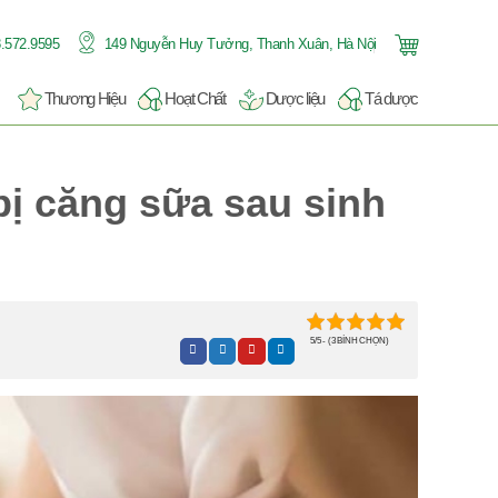
.572.9595
149 Nguyễn Huy Tưởng, Thanh Xuân, Hà Nội
Thương Hiệu
Hoạt Chất
Dược liệu
Tá dược
bị căng sữa sau sinh
5/5 - (3 BÌNH CHỌN)