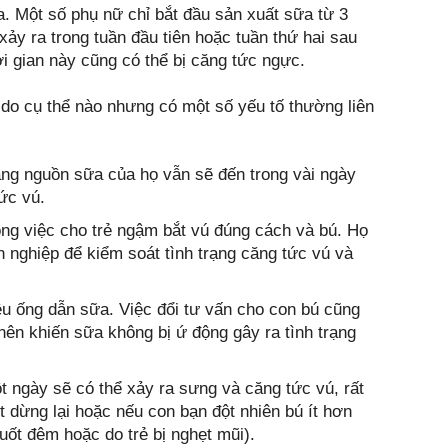
a. Một số phụ nữ chỉ bắt đầu sản xuất sữa từ 3
ảy ra trong tuần đầu tiên hoặc tuần thứ hai sau
i gian này cũng có thể bị căng tức ngực.
do cụ thể nào nhưng có một số yếu tố thường liên
ng nguồn sữa của họ vẫn sẽ đến trong vài ngày
ức vú.
ong việc cho trẻ ngậm bắt vú đúng cách và bú. Họ
 nghiệp để kiểm soát tình trạng căng tức vú và
ều ống dẫn sữa. Việc đổi tư vấn cho con bú cũng
nên khiến sữa không bị ứ động gây ra tình trạng
t ngày sẽ có thể xảy ra sưng và căng tức vú, rất
t dừng lại hoặc nếu con bạn đột nhiên bú ít hơn
ốt đêm hoặc do trẻ bị nghẹt mũi).