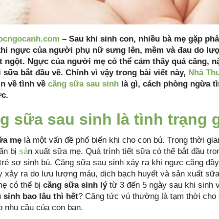
ocngocanh.com
– Sau khi sinh con, nhiều bà mẹ gặp phải
khi ngực của người phụ nữ sưng lên, mềm và đau do l
t ngột. Ngực của người mẹ có thể cảm thấy quá căng, nặ
i sữa bắt đầu về. Chính vì vậy trong bài viết này,
Nhà Th
in về tình về
căng sữa sau sinh
là gì, cách phòng ngừa tì
c.
g sữa sau sinh là tình trạng 
ữa mẹ
là một vấn đề phổ biến khi cho con bú. Trong thời gi
uẩn bị
sả
n xuất sữa mẹ. Quá trình tiết sữa có thể bắt đầu tro
 trẻ sơ sinh bú. Căng sữa sau sinh xảy ra khi ngực căng đ
 xảy ra do lưu lượng máu, dịch bạch huyết và sản xuất sữa 
ẹ có thể bị
căng sữa sinh lý
từ 3 đến 5 ngày sau khi sinh 
 sinh bao lâu thì hết
? Căng tức vú thường là tạm thời cho 
o nhu cầu của con bạn.