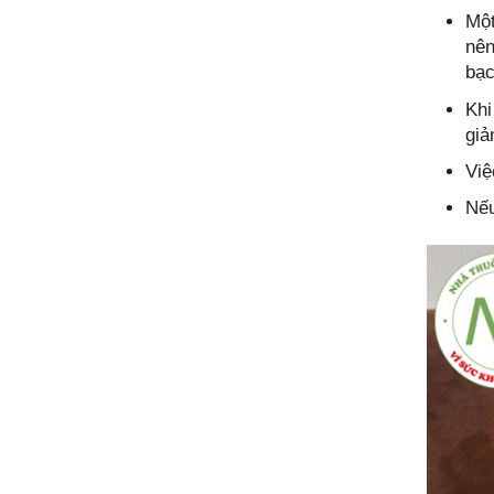
Một
nên
bạc
Khi
giả
Việ
Nếu