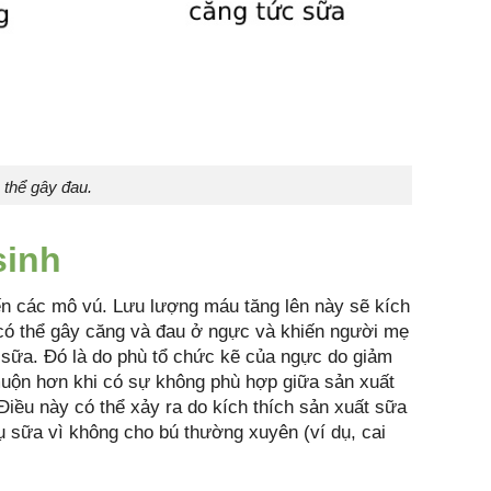
 thể gây đau.
sinh
ến các mô vú. Lưu lượng máu tăng lên này sẽ kích
y có thể gây căng và đau ở ngực và khiến người mẹ
 sữa. Đó là do phù tổ chức kẽ của ngực do giảm
muộn hơn khi có sự không phù hợp giữa sản xuất
iều này có thể xảy ra do kích thích sản xuất sữa
hụ sữa vì không cho bú thường xuyên (ví dụ, cai