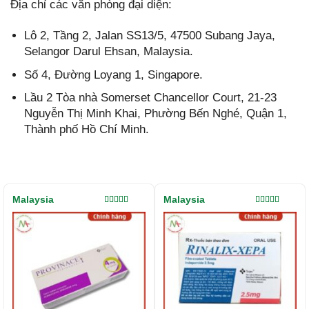
Địa chỉ các văn phòng đại diện:
Lô 2, Tầng 2, Jalan SS13/5, 47500 Subang Jaya,
Selangor Darul Ehsan, Malaysia.
Số 4, Đường Loyang 1, Singapore.
Lầu 2 Tòa nhà Somerset Chancellor Court, 21-23
Nguyễn Thị Minh Khai, Phường Bến Nghé, Quận 1,
Thành phố Hồ Chí Minh.
Malaysia
Malaysia
Được xếp
Được xếp
hạng
5.00
5
hạng
5.00
5
sao
sao