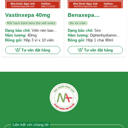
Vastinxepa 40mg
Benaxepa
Expectorant
Rối loạn lipid máu (hạ mỡ máu)
Ho và cảm
Dạng bào chế:
Viên nén bao
Dạng bào chế:
Siro
phim
Hàm lượng:
40mg
Hàm lượng:
Diphenhydramin
Đóng gói:
Hộp 3 vỉ x 10 viên
hydrochlorid 14mg/5ml, Amoni
Đóng gói:
Hộp 1 chai 90ml
chlorid 135mg/5ml, Natri citrat
57,5mg/5ml -
Tư vấn đặt hàng
Tư vấn đặt hàng
Liên kết với chúng tôi