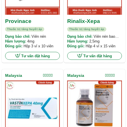
Provinace
Rinalix-Xepa
Thuốc trị tăng huyết áp
Thuốc trị tăng huyết áp
Dạng bào chế:
Viên nén
Dạng bào chế:
Viên nén bao
Hàm lượng:
4mg
phim
Hàm lượng:
2,5mg
Đóng gói:
Hộp 3 vỉ x 10 viên
Đóng gói:
Hộp 4 vỉ x 15 viên
Tư vấn đặt hàng
Tư vấn đặt hàng
Malaysia
Malaysia
Được xếp
Được xếp
hạng
5.00
5
hạng
5.00
5
sao
sao