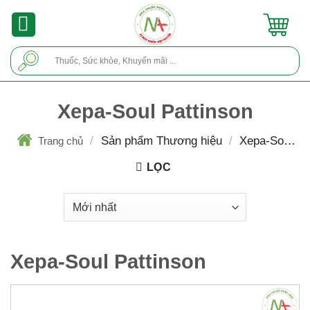
Skip
to
content
Tìm
kiếm:
Xepa-Soul Pattinson
/
Sản phẩm Thương hiệu
/
Xepa-Soul
Trang chủ
Pattinson
LỌC
Xepa-Soul Pattinson