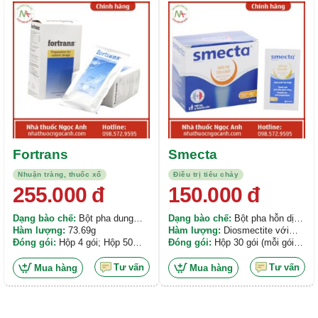
Được xếp
Được xếp
hạng
5.00
5
hạng
5.00
5
chọn
sao
sao
trên
trang
sản
phẩm
Fortrans
Smecta
Nhuận tràng, thuốc xổ
Điều trị tiêu chảy
255.000
đ
150.000
đ
Dạng bào chế:
Bột pha dung
Dạng bào chế:
Bột pha hỗn dịch
dịch uống
Hàm lượng:
73.69g
uống
Hàm lượng:
Diosmectite với
Đóng gói:
Hộp 4 gói; Hộp 50
hàm lượng 3g.
Đóng gói:
Hộp 30 gói (mỗi gói
gói.
3,76g)
Tư vấn
Tư vấn
Mua hàng
Mua hàng