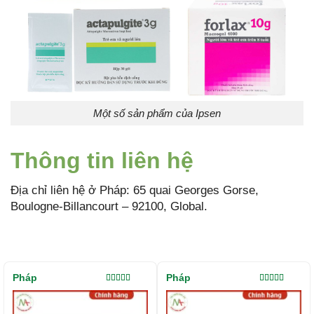
Một số sản phẩm của Ipsen
Thông tin liên hệ
Địa chỉ liên hệ ở Pháp: 65 quai Georges Gorse,
Boulogne-Billancourt – 92100, Global.
Pháp
Pháp
Được xếp
Được xếp
hạng
5.00
5
hạng
5.00
5
sao
sao