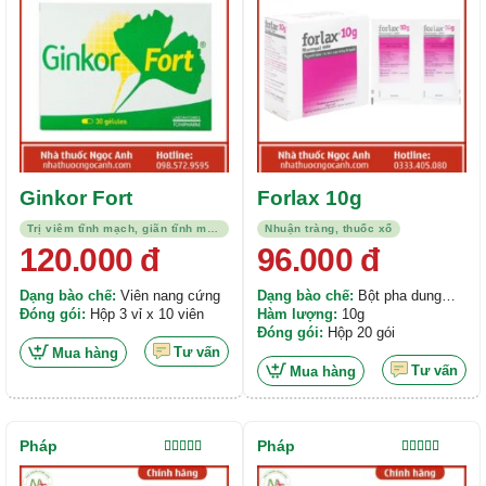
Ginkor Fort
Forlax 10g
Trị viêm tĩnh mạch, giãn tĩnh mạch
Nhuận tràng, thuốc xổ
120.000
đ
96.000
đ
Dạng bào chế:
Viên nang cứng
Dạng bào chế:
Bột pha dung
Đóng gói:
Hộp 3 vỉ x 10 viên
dịch uống
Hàm lượng:
10g
Đóng gói:
Hộp 20 gói
Tư vấn
Mua hàng
Tư vấn
Mua hàng
Pháp
Pháp
Được xếp
Được xếp
hạng
5.00
5
hạng
5.00
5