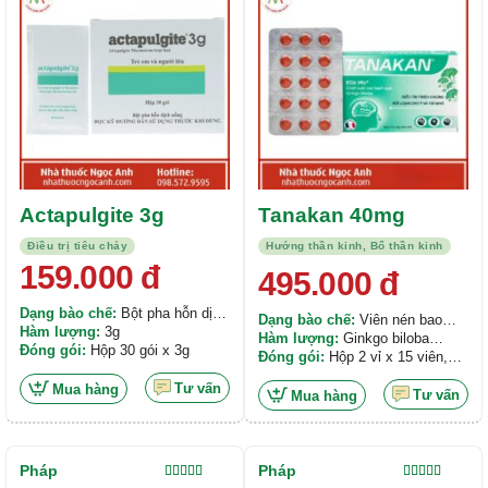
sao
sao
Sản
Actapulgite 3g
Tanakan 40mg
phẩm
Điều trị tiêu chảy
Hướng thần kinh, Bổ thần kinh
này
159.000
đ
495.000
đ
có
nhiều
Dạng bào chế:
Bột pha hỗn dịch
Dạng bào chế:
Viên nén bao
biến
uống
Hàm lượng:
3g
phim
Hàm lượng:
Ginkgo biloba
thể.
Đóng gói:
Hộp 30 gói x 3g
extract 40 mg
Đóng gói:
Hộp 2 vỉ x 15 viên,
Các
Hộp 6 vỉ x 15 viên
Tư vấn
Mua hàng
tùy
Tư vấn
Mua hàng
chọn
có
thể
Pháp
Pháp
được