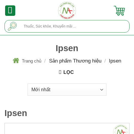
Skip
to
content
Tìm
kiếm:
Ipsen
/
Sản phẩm Thương hiệu
/
Ipsen
Trang chủ
LỌC
Ipsen