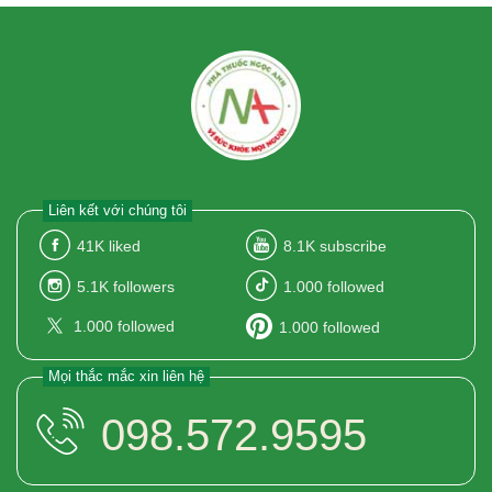
Liên kết với chúng tôi
41K
liked
8.1K
subscribe
5.1K
followers
1.000
followed
1.000
followed
1.000
followed
Mọi thắc mắc xin liên hệ
098.572.9595