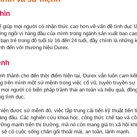
hìn
ể giúp mọi người có nhận thức cao hơn về vấn đề tình dục là
ững ngôi vị hàng đầu của mình trong ngành sản xuất bao c
bạn trẻ trong độ tuổi từ 16 đến 24 tuổi, đây chính là những
ành đến với thương hiệu Durex.
ệnh
ình thành cho đến thời điểm hiện tại, Durex vẫn luôn cam 
g trên mình một sứ mệnh trong việc cổ vũ, tuyên truyền sự 
 mọi người có biện pháp tránh thai an toàn và hiệu quả, đồn
g tình dục.
iện được sứ mệnh đó, việc tập trung cải tiến kỹ thuật tiên 
hàng đầu. Các nghiên cứu khoa học, công thức chế tạo và cô
 vững mạnh trên thị trường, mà nó còn mang giá trị xã hội k
 sẽ có cuộc sống chăn gối thoải mái, an toàn, lành mạnh.