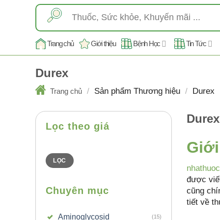
Skip
Tìm
to
kiếm:
content
Trang chủ
Giới thiệu
Bệnh Học
Tin Tức
Durex
/
Sản phẩm Thương hiệu
/
Durex
Trang chủ
Durex
Lọc theo giá
Giới
Giá
Giá
thấp
cao
nhất
nhất
LỌC
nhathuo
được viết
Chuyên mục
cũng chí
tiết về 
Aminoglycosid
(15)