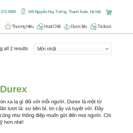
.572.9595
149 Nguyễn Huy Tưởng, Thanh Xuân, Hà Nội
Thương Hiệu
Hoạt Chất
Dược liệu
Tá dược
 all 2 results
 Durex
n xa lạ gì đối với mỗi người. Durex là một từ
lần lượt là: sự bền bỉ, tin cậy và tuyệt vời. Đây
 cũng như thông điệp muốn gửi đến mọi người. Chi
kỹ hơn nhé!