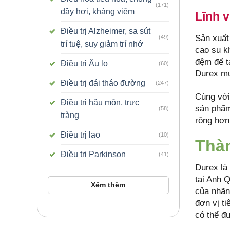
(171)
đầy hơi, kháng viêm
Lĩnh 
Điều trị Alzheimer, sa sút
Sản xuất
(49)
trí tuệ, suy giảm trí nhớ
cao su k
đệm để t
Điều trị Âu lo
(60)
Durex mu
Điều trị đái tháo đường
(247)
Cùng với 
Điều trị hậu môn, trực
sản phẩm
(58)
tràng
rộng hơn
Điều trị lao
(10)
Thàn
Điều trị Parkinson
(41)
Durex là
tại Anh Q
Xêm thêm
của nhãn 
đơn vị ti
có thể đu