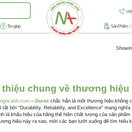
098
Trợ giúp
Sản Phẩm
Showing
 thiệu chung về thương hiệu
cngocanh.com
–
Durex
chắc hẳn là một thương hiệu không cò
 tắt bởi “Durability, Reliability, and Excellence” mang nghĩa 
nh là khẩu hiệu của hãng thể hiện chất lượng của sản phẩm
thương hiệu này ra sao, mời các bạn lướt xuống để tìm hiểu 