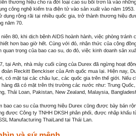
tiên thương hiệu cho ra đời loại cao su bôi trơn là vào nhữ
dụng công nghệ kiểm tra điện tử vào sản xuất vào năm 1953
 dụng rộng rãi tại nhiều quốc gia, trở thành thương hiệu đư
g năm 70.
 niên 80, khi dịch bệnh AIDS hoành hành, việc phòng tránh 
thiết hơn bao giờ hết. Cùng với đó, nhận thức của cộng đồ
 quan trọng của bao cao su, do đó, việc kinh doanh sản xuấ
, tại Anh, nhà máy cuối cùng của Durex đã ngừng hoạt động
 đoàn Reckitt Benckiser của Anh quốc mua lại. Hiện nay, Du
, có mặt tại các châu lục, các quốc gia trên thế giới. Nếu
 hàng đã có mặt trên thị trường các nước như: Trung Quốc, 
g, Thái Loan, Pakistan, New Zealand, Malaysia, Bangladesh
 bao cao su của thương hiệu Durex cũng được bày bán rộng
ng được Công ty TNHH DKSH phân phối, được nhập khẩu từ 
 SSL Manufacturing ThaiLand tại Thái Lan.
nhìn và sứ mệnh