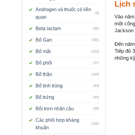
Lịch 
Androgen và thuốc có liên
(9)
Vào năm 
quan
một công
Beta lactam
(45)
Jackson 
Bổ Gan
(493)
Đến năm 
Tiếp đó 
Bổ mắt
(210)
những kỹ 
Bổ phổi
(37)
Bổ thận
(104)
Bổ tinh trùng
(43)
Bổ trứng
(40)
Bôi trơn nhãn cầu
(48)
Các phối hợp kháng
(155)
khuẩn