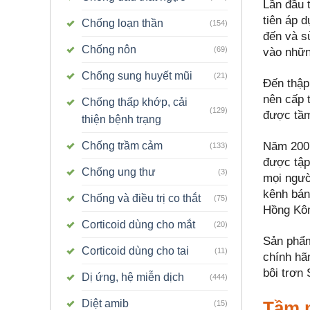
Lần đầu 
tiên áp 
Chống loạn thần
(154)
đến và sử
Chống nôn
(69)
vào nhữn
Chống sung huyết mũi
(21)
Đến thập
nên cấp 
Chống thấp khớp, cải
(129)
được tầm
thiện bệnh trạng
Chống trầm cảm
Năm 2007
(133)
được tập
Chống ung thư
(3)
mọi người
kênh bán
Chống và điều trị co thắt
(75)
Hồng Kôn
Corticoid dùng cho mắt
(20)
Sản phẩm
Corticoid dùng cho tai
(11)
chính hã
bôi trơn
Dị ứng, hệ miễn dịch
(444)
Tầm 
Diệt amib
(15)