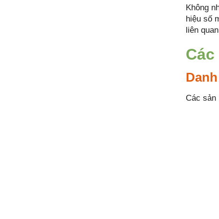
Không nhữ
hiệu số 
liên qua
Các 
Danh
Các sản 