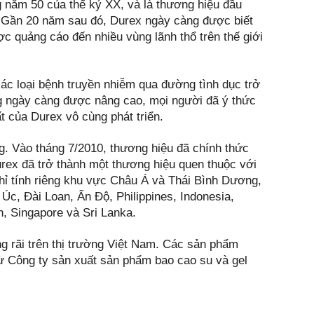
ng năm 50 của thế kỷ XX, và là thương hiệu đầu
. Gần 20 năm sau đó, Durex ngày càng được biết
ợc quảng cáo đến nhiều vùng lãnh thổ trên thế giới
các loại bệnh truyền nhiễm qua đường tình dục trở
ng ngày càng được nâng cao, mọi người đã ý thức
t của Durex vô cùng phát triển.
. Vào tháng 7/2010, thương hiệu đã chính thức
rex đã trở thành một thương hiệu quen thuộc với
 chỉ tính riêng khu vực Châu Á và Thái Bình Dương,
Úc, Đài Loan, Ấn Độ, Philippines, Indonesia,
, Singapore và Sri Lanka.
 rãi trên thị trường Việt Nam. Các sản phẩm
Công ty sản xuất sản phẩm bao cao su và gel