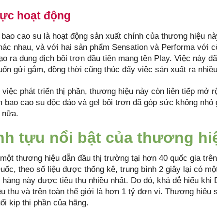
vực hoạt động
 bao cao su là hoạt động sản xuất chính của thương hiệu n
hác nhau, và với hai sản phẩm Sensation và Performa với c
ạo ra dung dịch bôi trơn đầu tiên mang tên Play. Việc này đ
ốn gửi gắm, đồng thời cũng thúc đẩy việc sản xuất ra nhiề
việc phát triển thị phần, thương hiệu này còn liên tiếp mở 
 bao cao su độc đáo và gel bôi trơn đã góp sức không nhỏ
 nữa.
h tựu nổi bật của thương hi
 một thương hiệu dẫn đầu thị trường tại hơn 40 quốc gia trê
uốc, theo số liệu được thống kê, trung bình 2 giây lại có m
hàng này được tiêu thụ nhiều nhất. Do đó, khá dễ hiểu khi Du
êu thụ và trên toàn thế giới là hơn 1 tỷ đơn vị. Thương hiệu
ổi kịp thị phần của hãng.