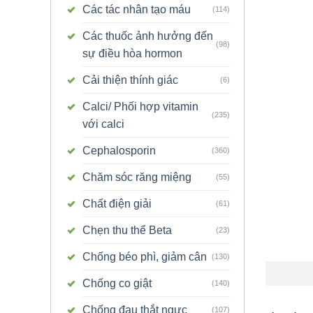
Các tác nhân tạo máu
(114)
Các thuốc ảnh hưởng đến
(98)
sự điều hòa hormon
Cải thiện thính giác
(6)
Calci/ Phối hợp vitamin
(235)
với calci
Cephalosporin
(360)
Chăm sóc răng miệng
(55)
Chất điện giải
(61)
Chẹn thu thể Beta
(23)
Chống béo phì, giảm cân
(130)
Chống co giật
(140)
Chống đau thắt ngực
(107)