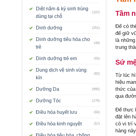
Diệt nấm & ký sinh trùng
Tầm n
(107)
dùng tại chỗ
Để có th
Dinh dưỡng
(251)
để giữ v
Dinh dưỡng tiêu hóa cho
là những 
(49)
trung th
trẻ
Dinh dưỡng trẻ em
(55)
Sứ m
Dung dịch vệ sinh vùng
(82)
Từ lúc h
kín
hiệu man
thức của
Dưỡng Da
(895)
qua đườn
Dưỡng Tóc
(176)
Để thực h
Điều hòa huyết lưu
(60)
đặt lên 
có vị trí
Điều hòa kinh nguyệt
(57)
hàng này
Điều hòa tiêu hóa, chống