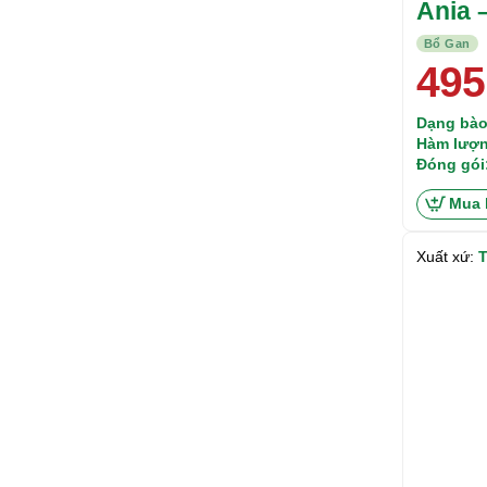
Ania 
Bổ Gan
495
Dạng bào
Hàm lượn
Đóng gói
Mua 
Xuất xứ:
T