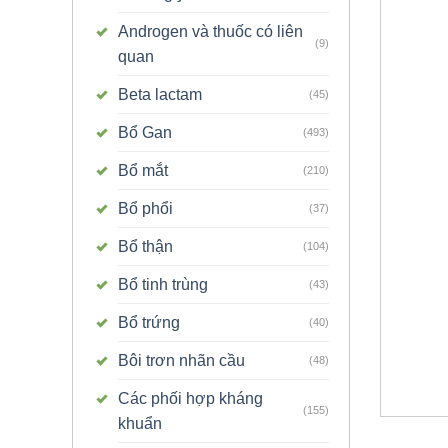
Androgen và thuốc có liên
(9)
quan
Beta lactam
(45)
Bổ Gan
(493)
Bổ mắt
(210)
Bổ phổi
(37)
Bổ thận
(104)
Bổ tinh trùng
(43)
Bổ trứng
(40)
Bôi trơn nhãn cầu
(48)
Các phối hợp kháng
(155)
khuẩn