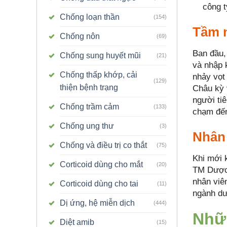
công 
Chống loạn thần
(154)
Tầm 
Chống nôn
(69)
Ban đầu,
Chống sung huyết mũi
(21)
và nhập 
Chống thấp khớp, cải
nhảy vọt
(129)
thiện bệnh trạng
Châu kỳ 
người ti
Chống trầm cảm
(133)
chạm đến 
Chống ung thư
(3)
Nhân
Chống và điều trị co thắt
(75)
Khi mới 
Corticoid dùng cho mắt
(20)
TM Dược 
nhân viê
Corticoid dùng cho tai
(11)
ngành dư
Dị ứng, hệ miễn dịch
(444)
Nhữ
Diệt amib
(15)