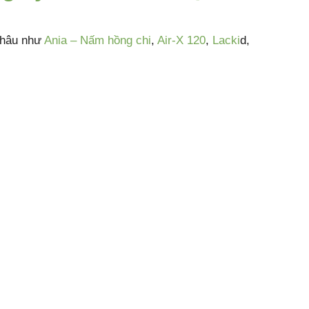
Châu như
Ania – Nấm hồng chi
,
Air-X 120
,
Lacki
d,