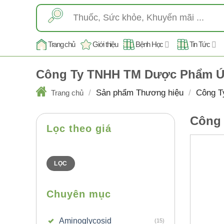
Skip
Tìm
to
kiếm:
content
Trang chủ
Giới thiệu
Bệnh Học
Tin Tức
Công Ty TNHH TM Dược Phẩm Ú
/
Sản phẩm Thương hiệu
/
Công T
Trang chủ
Công
Lọc theo giá
Giá
Giá
thấp
cao
nhất
nhất
LỌC
Chuyên mục
Aminoglycosid
(15)