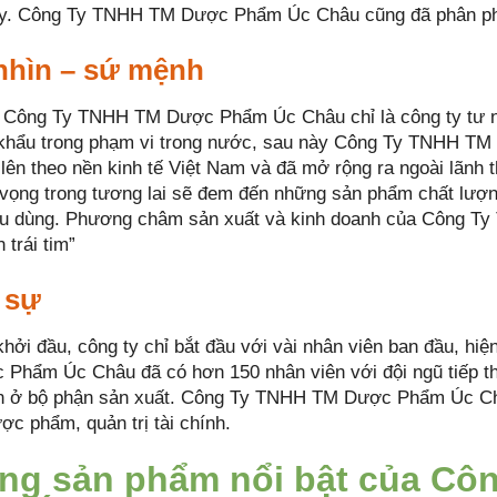
ty. Công Ty TNHH TM Dược Phẩm Úc Châu cũng đã phân phố
nhìn – sứ mệnh
 Công Ty TNHH TM Dược Phẩm Úc Châu chỉ là công ty tư nh
khẩu trong phạm vi trong nước, sau này Công Ty TNHH TM
 lên theo nền kinh tế Việt Nam và đã mở rộng ra ngoài l
vọng trong tương lai sẽ đem đến những sản phẩm chất lượn
êu dùng. Phương châm sản xuất và kinh doanh của Công 
trái tim”
 sự
khởi đầu, công ty chỉ bắt đầu với vài nhân viên ban đầu, h
Phẩm Úc Châu đã có hơn 150 nhân viên với đội ngũ tiếp th
n ở bộ phận sản xuất. Công Ty TNHH TM Dược Phẩm Úc Châ
ợc phẩm, quản trị tài chính.
ng sản phẩm nổi bật của Cô