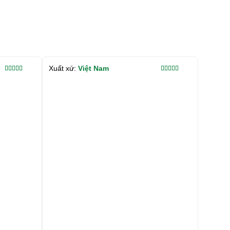
Xuất xứ:
Việt Nam
Được xếp
Được xếp
hạng
5.00
5
hạng
5.00
5
sao
sao