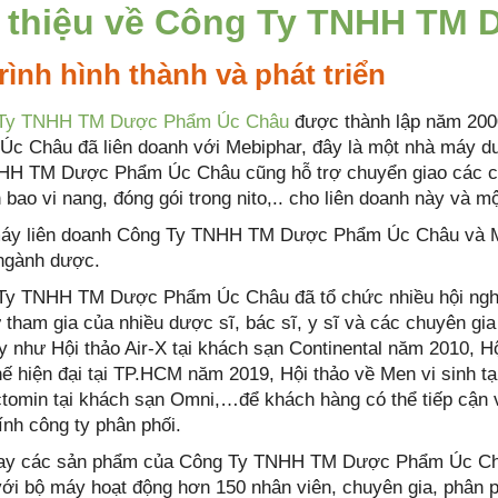
i thiệu về Công Ty TNHH TM
rình hình thành và phát triển
Ty TNHH TM Dược Phẩm Úc Châu
được thành lập năm 20
Úc Châu đã liên doanh với Mebiphar, đây là một nhà máy 
HH TM Dược Phẩm Úc Châu cũng hỗ trợ chuyển giao các cô
h bao vi nang, đóng gói trong nito,.. cho liên doanh này và 
áy liên doanh Công Ty TNHH TM Dược Phẩm Úc Châu và Meb
 ngành dược.
Ty TNHH TM Dược Phẩm Úc Châu đã tổ chức nhiều hội nghị t
 tham gia của nhiều dược sĩ, bác sĩ, y sĩ và các chuyên g
y như Hội thảo Air-X tại khách sạn Continental năm 2010, H
ế hiện đại tại TP.HCM năm 2019, Hội thảo về Men vi sinh t
tomin tại khách sạn Omni,…để khách hàng có thể tiếp cận 
nh công ty phân phối.
ay các sản phẩm của Công Ty TNHH TM Dược Phẩm Úc Châu 
ới bộ máy hoạt động hơn 150 nhân viên, chuyên gia, phân 