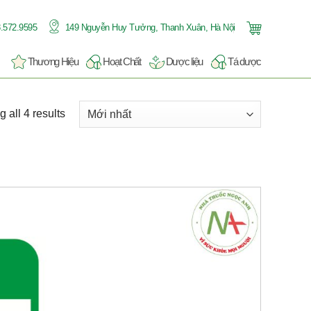
.572.9595
149 Nguyễn Huy Tưởng, Thanh Xuân, Hà Nội
Thương Hiệu
Hoạt Chất
Dược liệu
Tá dược
 all 4 results