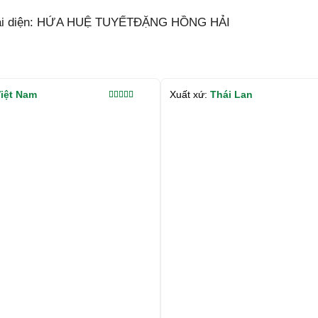
ại diện: HỨA HUỆ TUYẾTĐẶNG HỒNG HẢI
iệt Nam
Xuất xứ:
Thái Lan
Được xếp
hạng
5.00
5
sao