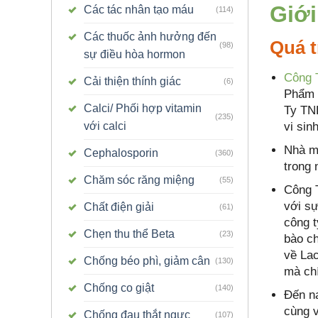
Giớ
Các tác nhân tạo máu
(114)
Các thuốc ảnh hưởng đến
Quá t
(98)
sự điều hòa hormon
Công 
Cải thiện thính giác
(6)
Phẩm 
Calci/ Phối hợp vitamin
Ty TN
(235)
vi sin
với calci
Nhà m
Cephalosporin
(360)
trong
Chăm sóc răng miệng
(55)
Công 
với sự
Chất điện giải
(61)
công t
Chẹn thu thể Beta
(23)
bào ch
về Lac
Chống béo phì, giảm cân
(130)
mà chí
Chống co giật
(140)
Đến n
cùng v
Chống đau thắt ngực
(107)