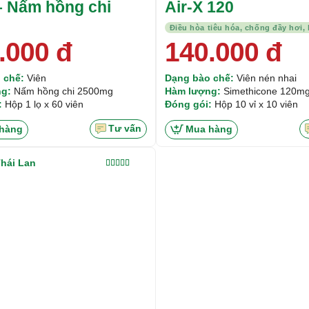
– Nấm hồng chi
Air-X 120
.000
đ
140.000
đ
 chế:
Viên
Dạng bào chế:
Viên nén nhai
g:
Nấm hồng chi 2500mg
Hàm lượng:
Simethicone 120m
:
Hộp 1 lọ x 60 viên
Đóng gói:
Hộp 10 vỉ x 10 viên
Tư vấn
hàng
Mua hàng
hái Lan
Được xếp
hạng
5.00
5
sao