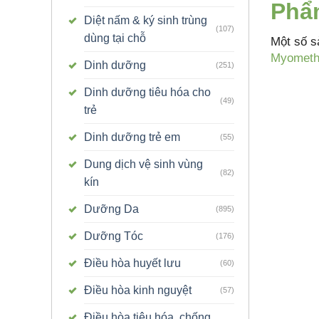
Phẩ
Diệt nấm & ký sinh trùng
(107)
dùng tại chỗ
Một số 
Myometh
Dinh dưỡng
(251)
Dinh dưỡng tiêu hóa cho
(49)
trẻ
Dinh dưỡng trẻ em
(55)
Dung dịch vệ sinh vùng
(82)
kín
Dưỡng Da
(895)
Dưỡng Tóc
(176)
Điều hòa huyết lưu
(60)
Điều hòa kinh nguyệt
(57)
Điều hòa tiêu hóa, chống