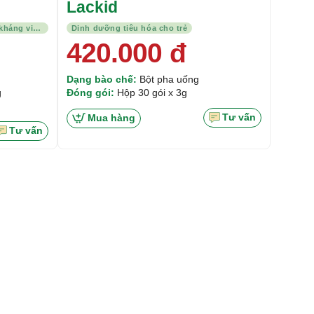
Lackid
Điều hòa tiêu hóa, chống đầy hơi, kháng viêm
Dinh dưỡng tiêu hóa cho trẻ
420.000
đ
Dạng bào chế:
Bột pha uống
g
Đóng gói:
Hộp 30 gói x 3g
Tư vấn
Mua hàng
Tư vấn