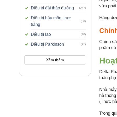
vừa phải
Điều trị đái tháo đường
(247)
Hãng dượ
Điều trị hậu môn, trực
(58)
tràng
Chính
Điều trị lao
(10)
Chính sá
Điều trị Parkinson
(41)
phẩm có 
Hoạt
Xêm thêm
Delta Pha
toàn phụ
Nhà máy 
hệ thống
(Thực hà
Trong qu