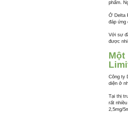
phẩm. Ng
Ở Delta 
đáp ứng 
Với sự đ
được nhi
Một 
Limi
Công ty 
diện ở nh
Tại thị 
rất nhiề
2,5mg/5m