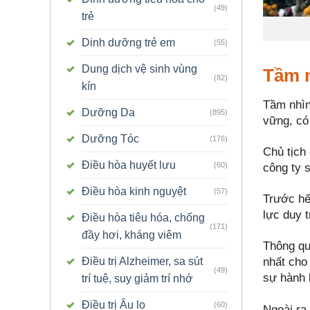
(49)
trẻ
Dinh dưỡng trẻ em
(55)
Dung dịch vệ sinh vùng
Tầm 
(82)
kín
Tầm nhìn
Dưỡng Da
(895)
vững, có
Dưỡng Tóc
(176)
Chủ tịch
Điều hòa huyết lưu
(60)
công ty 
Điều hòa kinh nguyệt
(57)
Trước hế
lực duy t
Điều hòa tiêu hóa, chống
(171)
đầy hơi, kháng viêm
Thông qu
Điều trị Alzheimer, sa sút
nhất cho
(49)
sự hành 
trí tuệ, suy giảm trí nhớ
Điều trị Âu lo
(60)
Ngoài ra