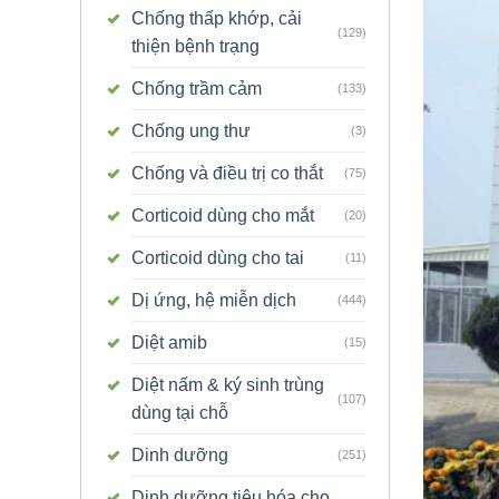
Chống thấp khớp, cải
(129)
thiện bệnh trạng
Chống trầm cảm
(133)
Chống ung thư
(3)
Chống và điều trị co thắt
(75)
Corticoid dùng cho mắt
(20)
Corticoid dùng cho tai
(11)
Dị ứng, hệ miễn dịch
(444)
Diệt amib
(15)
Diệt nấm & ký sinh trùng
(107)
dùng tại chỗ
Dinh dưỡng
(251)
Dinh dưỡng tiêu hóa cho