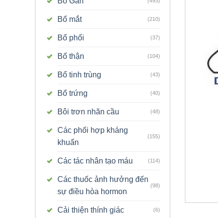
Bổ Gan
(493)
Bổ mắt
(210)
Bổ phổi
(37)
Bổ thận
(104)
Bổ tinh trùng
(43)
Bổ trứng
(40)
Bôi trơn nhãn cầu
(48)
Các phối hợp kháng
(155)
khuẩn
Các tác nhân tạo máu
(114)
Các thuốc ảnh hưởng đến
(98)
sự điều hòa hormon
Cải thiện thính giác
(6)