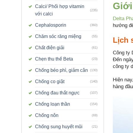
Giới
Calci/ Phối hợp vitamin
(235)
với calci
Delta Ph
hướng đế
Cephalosporin
(360)
Chăm sóc răng miệng
(55)
Lịch 
Chất điện giải
(61)
Công ty 
Chẹn thu thể Beta
Đến ngày
(23)
công ty 
Chống béo phì, giảm cân
(130)
Hiện nay
Chống co giật
(140)
hàng đầu
Chống đau thắt ngực
(107)
Chống loạn thần
(154)
Chống nôn
(69)
Chống sung huyết mũi
(21)