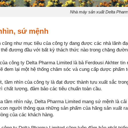
Nhà máy sản xuất Delta Pharm
nhìn, sứ mệnh
 cũng như mục tiêu của công ty đang được các nhà lãnh đạ
 thể đương đầu với bất kỳ thách thức nào trong chặng đường
 của công ty Delta Pharma Limited là bà Ferdousi Akhter tin
sẽ đem lại một hệ thống chăm sóc và cung cấp dược phẩm tố
t, tầm nhìn của công ty là đạt được thành tựu xuất sắc tro
rì chất lượng, đảm bảo các tiêu chuẩn toàn cầu.
a tầm nhìn này, Delta Pharma Limited mang sứ mệnh là cải t
 con người thông qua những sản phẩm của hãng sản xuất ra. S
lòng của các khách hàng.
, công ty Delta Pharma Limited cũng luôn đảm bảo phát triể