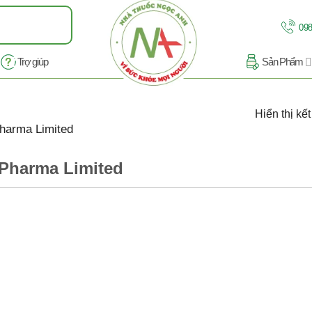
098
Trợ giúp
Sản Phẩm
Hiển thị kế
harma Limited
 Pharma Limited