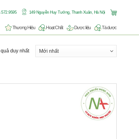
.572.9595
149 Nguyễn Huy Tưởng, Thanh Xuân, Hà Nội
Thương Hiệu
Hoạt Chất
Dược liệu
Tá dược
t quả duy nhất