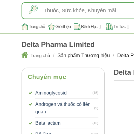
Skip
Tìm
to
kiếm:
content
Trang chủ
Giới thiệu
Bệnh Học
Tin Tức
Delta Pharma Limited
/
Sản phẩm Thương hiệu
/
Delta P
Trang chủ
Delta
Chuyên mục
Aminoglycosid
(15)
Androgen và thuốc có liên
(9)
quan
Beta lactam
(45)