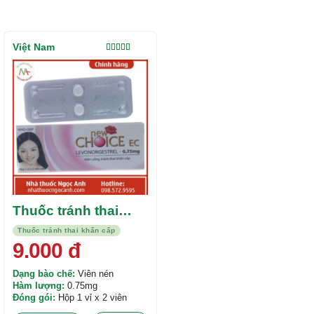
Việt Nam
Được xếp
hạng
5.00
5
sao
Thuốc tránh thai
khẩn cấp Newchoice
Thuốc tránh thai khẩn cấp
EC 0.75mg
9.000
đ
Dạng bào chế:
Viên nén
Hàm lượng:
0.75mg
Đóng gói:
Hộp 1 vỉ x 2 viên