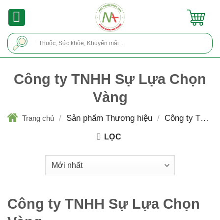
Skip
to
content
Tìm
kiếm:
Công ty TNHH Sự Lựa Chọn
Vàng
/
Sản phẩm Thương hiệu
/
Công ty TNHH
Trang chủ
Sự Lựa Chọn Vàng
LỌC
Công ty TNHH Sự Lựa Chọn