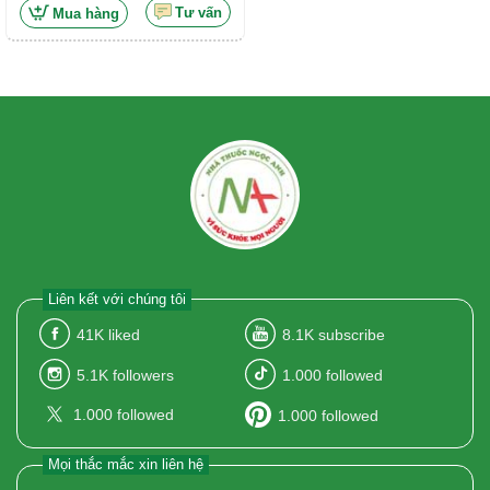
Tư vấn
Mua hàng
Liên kết với chúng tôi
41K
liked
8.1K
subscribe
5.1K
followers
1.000
followed
1.000
followed
1.000
followed
Mọi thắc mắc xin liên hệ