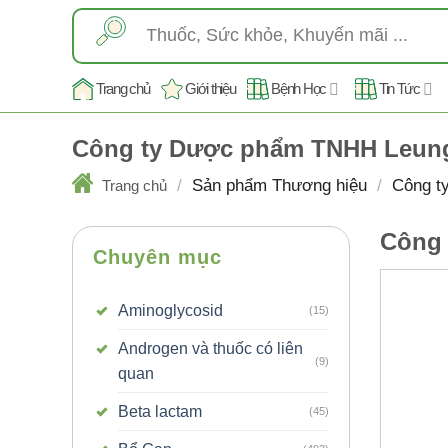
Skip
Tìm
to
kiếm:
content
Trang chủ
Giới thiệu
Bệnh Học
Tin Tức
Công ty Dược phẩm TNHH Leung
/
Sản phẩm Thương hiệu
/
Công t
Trang chủ
Công 
Chuyên mục
Aminoglycosid
(15)
Androgen và thuốc có liên
(9)
quan
Beta lactam
(45)