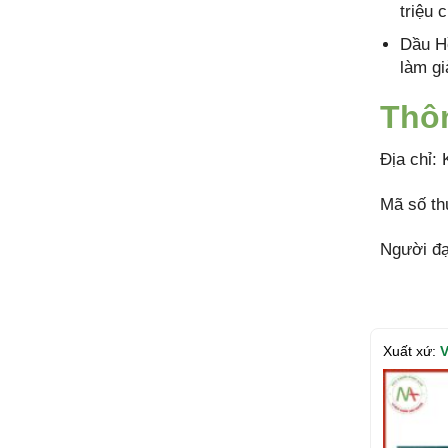
triệu 
Dầu Hồ
làm gi
Thôn
Địa chỉ:
Mã số th
Người đ
Xuất xứ:
V