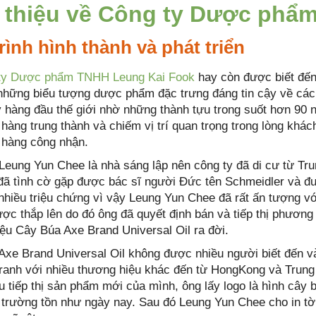
 thiệu về Công ty Dược phẩ
rình hình thành và phát triển
ty Dược phẩm TNHH Leung Kai Fook
hay còn được biết đến
 những biểu tượng dược phẩm đặc trưng đáng tin cậy về c
y hàng đầu thế giới nhờ những thành tựu trong suốt hơn 90
hàng trung thành và chiếm vị trí quan trọng trong lòng khá
 hàng công nhận.
Leung Yun Chee là nhà sáng lập nên công ty đã di cư từ Tr
ã tình cờ gặp được bác sĩ người Đức tên Schmeidler và được 
hiều triệu chứng vì vậy Leung Yun Chee đã rất ấn tượng 
ợc thắp lên do đó ông đã quyết định bán và tiếp thị phương 
ệu Cây Búa Axe Brand Universal Oil ra đời.
Axe Brand Universal Oil không được nhiều người biết đến v
ranh với nhiều thương hiệu khác đến từ HongKong và Trun
u tiếp thị sản phẩm mới của mình, ông lấy logo là hình cây b
trường tồn như ngày nay. Sau đó Leung Yun Chee cho in tờ