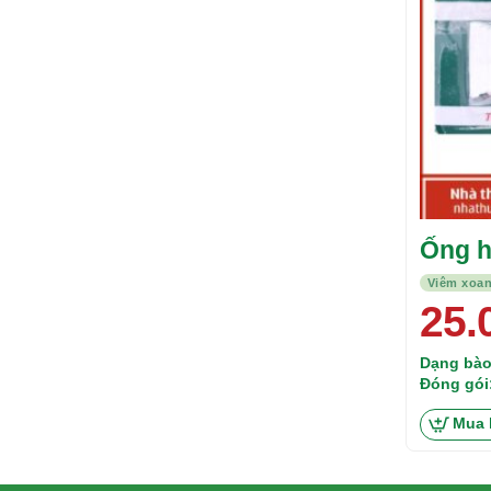
Ống h
Axe B
Viêm xoan
25.
Dạng bào
Đóng gói
thuốc
Mua 