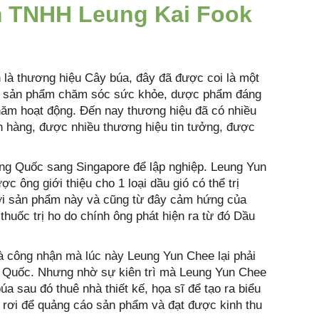
m TNHH Leung Kai Fook
 là thương hiệu Cây búa, đây đã được coi là một
ác sản phẩm chăm sóc sức khỏe, dược phẩm đáng
 năm hoạt động. Đến nay thương hiệu đã có nhiều
ch hàng, được nhiều thương hiệu tin tưởng, được
ung Quốc sang Singapore để lập nghiệp. Leung Yun
ông giới thiệu cho 1 loại dầu gió có thể trị
với sản phẩm này và cũng từ đây cảm hứng của
thuốc trị ho do chính ông phát hiện ra từ đó Dầu
à công nhận mà lúc này Leung Yun Chee lại phải
g Quốc. Nhưng nhờ sự kiên trì mà Leung Yun Chee
úa sau đó thuê nhà thiết kế, họa sĩ để tạo ra biểu
 rơi để quảng cáo sản phẩm và đạt được kinh thu