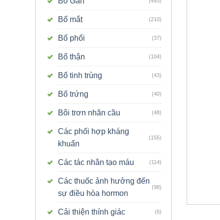
Bổ Gan
(493)
Bổ mắt
(210)
Bổ phổi
(37)
Bổ thận
(104)
Bổ tinh trùng
(43)
Bổ trứng
(40)
Bôi trơn nhãn cầu
(48)
Các phối hợp kháng
(155)
khuẩn
Các tác nhân tạo máu
(114)
Các thuốc ảnh hưởng đến
(98)
sự điều hòa hormon
Cải thiện thính giác
(6)