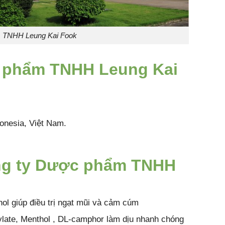
m TNHH Leung Kai Fook
c phẩm TNHH Leung Kai
onesia, Việt Nam.
ng ty Dược phẩm TNHH
l giúp điều trị ngạt mũi và cảm cúm
ylate, Menthol , DL-camphor làm dịu nhanh chóng