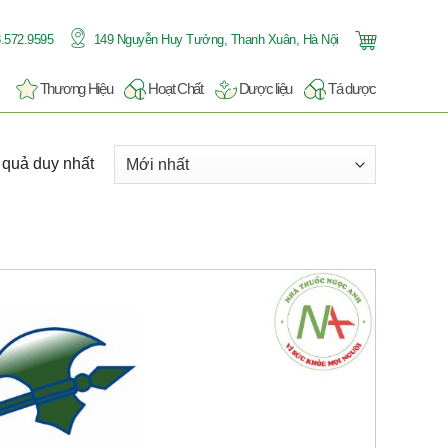
.572.9595
149 Nguyễn Huy Tưởng, Thanh Xuân, Hà Nội
Thương Hiệu
Hoạt Chất
Dược liệu
Tá dược
t quả duy nhất