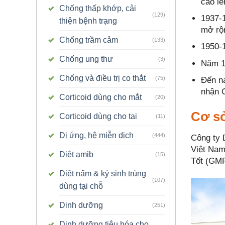
cao lê
Chống thấp khớp, cải
(129)
1937-1
thiện bệnh trạng
mở rộn
Chống trầm cảm
(133)
1950-1
Chống ung thư
(3)
Năm 19
Chống và điều trị co thắt
(75)
Đến n
nhận G
Corticoid dùng cho mắt
(20)
Cơ sở
Corticoid dùng cho tai
(11)
Dị ứng, hệ miễn dịch
(444)
Công ty 
Việt Nam
Diệt amib
(15)
Tốt (GMP
Diệt nấm & ký sinh trùng
(107)
dùng tại chỗ
Dinh dưỡng
(251)
Dinh dưỡng tiêu hóa cho