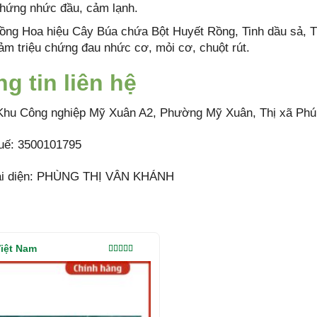
chứng nhức đầu, cảm lạnh.
ng Hoa hiệu Cây Búa chứa Bột Huyết Rồng, Tinh dầu sả, Tin
ảm triệu chứng đau nhức cơ, mỏi cơ, chuột rút.
g tin liên hệ
 Khu Công nghiệp Mỹ Xuân A2, Phường Mỹ Xuân, Thị xã Phú
uế: 3500101795
ại diện: PHÙNG THỊ VÂN KHÁNH
iệt Nam
Được xếp
hạng
5.00
5
sao