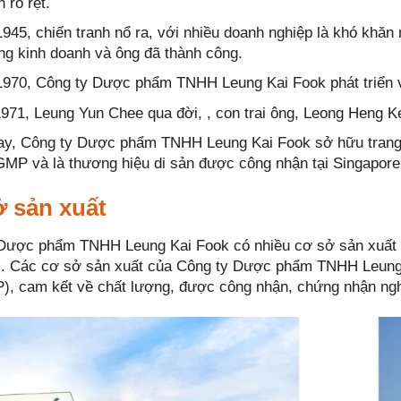
n rõ rệt.
945, chiến tranh nổ ra, với nhiều doanh nghiệp là khó khăn
g kinh doanh và ông đã thành công.
970, Công ty Dược phẩm TNHH Leung Kai Fook phát triển và
71, Leung Yun Chee qua đời, , con trai ông, Leong Heng Ke
ay, Công ty Dược phẩm TNHH Leung Kai Fook sở hữu trang b
MP và là thương hiệu di sản được công nhận tại Singapore
 sản xuất
Dược phẩm TNHH Leung Kai Fook có nhiều cơ sở sản xuất tạ
. Các cơ sở sản xuất của Công ty Dược phẩm TNHH Leung 
), cam kết về chất lượng, được công nhận, chứng nhận ngh