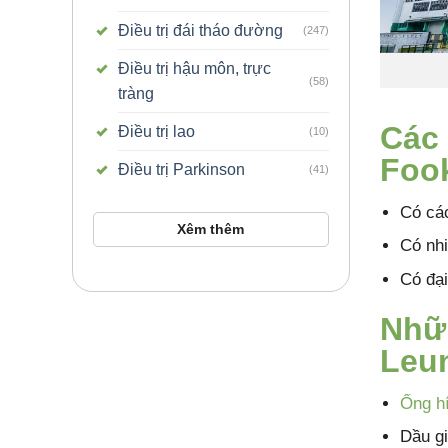
Điều trị đái tháo đường
(247)
Điều trị hậu môn, trực
(58)
tràng
Các
Điều trị lao
(10)
Foo
Điều trị Parkinson
(41)
Có cá
Xêm thêm
Có nhi
Có đại
Nhữ
Leu
Ống hí
Dầu gi