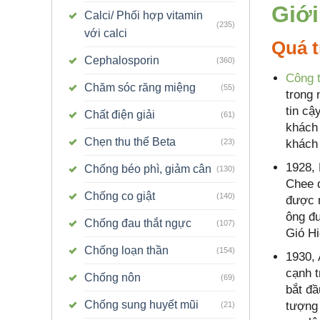
Giới
Calci/ Phối hợp vitamin
(235)
với calci
Quá t
Cephalosporin
(360)
Công 
Chăm sóc răng miệng
(55)
trong
tin cậ
Chất điện giải
(61)
khách 
Chẹn thu thể Beta
khách
(23)
1928, 
Chống béo phì, giảm cân
(130)
Chee đ
Chống co giật
(140)
được n
ông đư
Chống đau thắt ngực
(107)
Gió Hi
Chống loạn thần
(154)
1930, 
cạnh t
Chống nôn
(69)
bắt đầ
Chống sung huyết mũi
tượng 
(21)