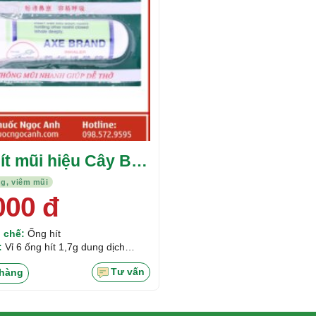
ít mũi hiệu Cây Búa
rand Inhaler
g, viêm mũi
000
đ
 chế:
Ống hít
:
Vỉ 6 ống hít 1,7g dung dịch
Tư vấn
hàng