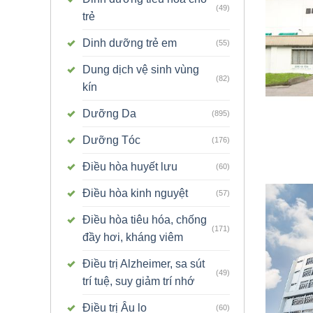
(49)
trẻ
Dinh dưỡng trẻ em
(55)
Dung dịch vệ sinh vùng
(82)
kín
Dưỡng Da
(895)
Dưỡng Tóc
(176)
Điều hòa huyết lưu
(60)
Điều hòa kinh nguyệt
(57)
Điều hòa tiêu hóa, chống
(171)
đầy hơi, kháng viêm
Điều trị Alzheimer, sa sút
(49)
trí tuệ, suy giảm trí nhớ
Điều trị Âu lo
(60)