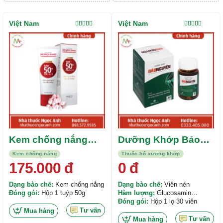
Việt Nam
Việt Nam
Được xếp
Được xếp
hạng
5.00
5
hạng
4.50
sao
5 sao
Kem chống nắng
Dưỡng Khớp Bảo
Sắc Ngọc Khang
Nguyên
Kem chống nắng
Thuốc bổ xương khớp
SPF50+ PA++++ 50g
175.000
đ
0
đ
Dạng bào chế:
Kem chống nắng
Dạng bào chế:
Viên nén
Đóng gói:
Hộp 1 tuýp 50g
Hàm lượng:
Glucosamin
500mg, Chiết xuất cây liễu trắng
Đóng gói:
Hộp 1 lọ 30 viên
250mg, MSM 100mg,...
Tư vấn
Mua hàng
Tư vấn
Mua hàng