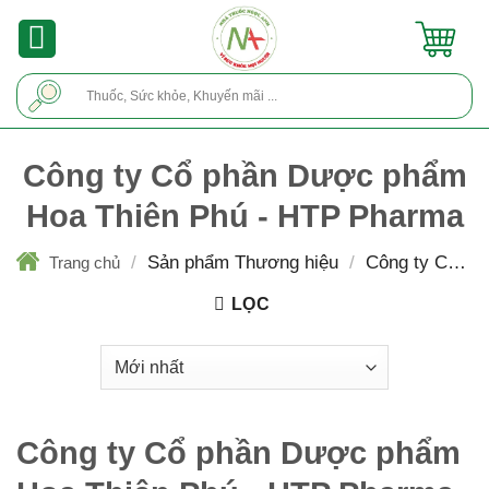
Skip
to
content
Tìm
kiếm:
Công ty Cổ phần Dược phẩm
Hoa Thiên Phú - HTP Pharma
/
Sản phẩm Thương hiệu
/
Công ty Cổ ph
Trang chủ
Dược phẩm Hoa Thiên Phú - HTP Pharma
LỌC
Công ty Cổ phần Dược phẩm