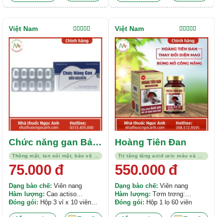
Việt Nam
Việt Nam
Được xếp
Được xếp
hạng
5.00
5
hạng
4.00
sao
5 sao
Chức năng gan Bảo
Hoàng Tiên Đan
Nguyên
Thông mật, tan sỏi mật, bảo vệ gan
Trị tăng tăng acid uric máu và bệnh gout
75.000
đ
550.000
đ
Dạng bào chế:
Viên nang
Dạng bào chế:
Viên nang
Hàm lượng:
Cao actiso
Hàm lượng:
Tơm trơng:
(100mg), Cardus marianus
Đóng gói:
Hộp 3 vỉ x 10 viên
1500mg, Khúc khắc: 1200mg,
Đóng gói:
Hộp 1 lọ 60 viên
(120mg), Cao Bồ công anh
nang
Dâm dương hoắc: 1200mg, Vỏ