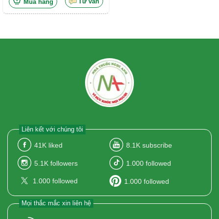
Tư vấn
Mua hàng
Liên kết với chúng tôi
41K
liked
8.1K
subscribe
5.1K
followers
1.000
followed
1.000
followed
1.000
followed
Mọi thắc mắc xin liên hệ