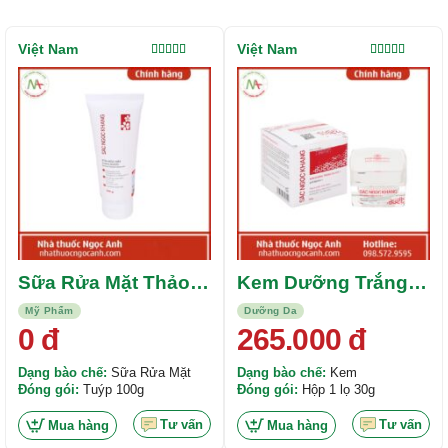
Việt Nam
Việt Nam
Được xếp
Được xếp
hạng
5.00
5
hạng
5.00
5
sao
sao
Sữa Rửa Mặt Thảo
Kem Dưỡng Trắng
Dược Sắc Ngọc
Da 5 in 1 Sắc Ngọc
Mỹ Phẩm
Dưỡng Da
Khang
Khang
0
đ
265.000
đ
Dạng bào chế:
Sữa Rửa Mặt
Dạng bào chế:
Kem
Đóng gói:
Tuýp 100g
Đóng gói:
Hộp 1 lọ 30g
Tư vấn
Tư vấn
Mua hàng
Mua hàng