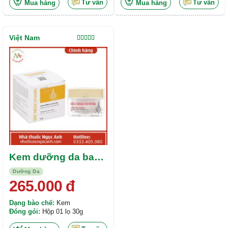
(80mg), Tinh chất cát căn
cây liễu trắng: 1000mg, Xà sàng
Tư vấn
Tư vấn
Mua hàng
Mua hàng
(50mg), bìm bìm (20mg), Cao bồ
tử: 800mg,Thỏ ty tử: 800mg
bồ (60mg)
Việt Nam
Được xếp
hạng
5.00
5
sao
Kem dưỡng da ban
đêm Sắc Ngọc
Dưỡng Da
Khang 30g
265.000
đ
Dạng bào chế:
Kem
Đóng gói:
Hộp 01 lọ 30g