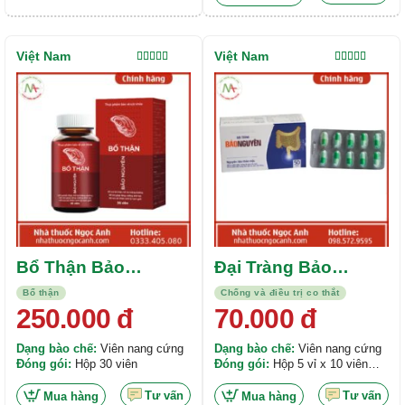
Việt Nam
Việt Nam
Được xếp
Được xếp
hạng
5.00
5
hạng
5.00
5
sao
sao
Bổ Thận Bảo
Đại Tràng Bảo
Nguyên
Nguyên
Bổ thận
Chống và điều trị co thắt
250.000
đ
70.000
đ
Dạng bào chế:
Viên nang cứng
Dạng bào chế:
Viên nang cứng
Đóng gói:
Hộp 30 viên
Đóng gói:
Hộp 5 vỉ x 10 viên
nang
Tư vấn
Tư vấn
Mua hàng
Mua hàng