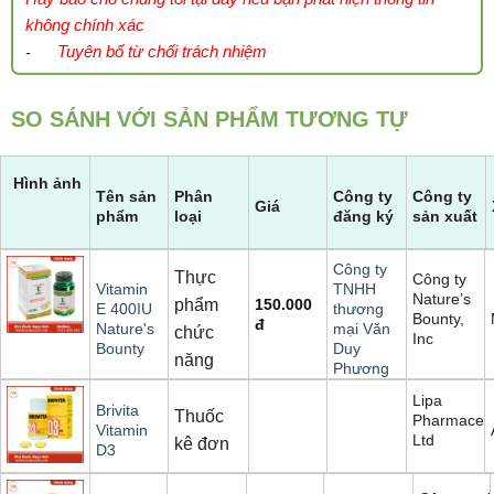
không chính xác
Tuyên bố từ chối trách nhiệm
-
SO SÁNH VỚI SẢN PHẨM TƯƠNG TỰ
Hình ảnh
Tên sản
Phân
Công ty
Công ty
Giá
phẩm
loại
đăng ký
sản xuất
Công ty
Thực
Công ty
Vitamin
TNHH
Nature’s
phẩm
150.000
E 400IU
thương
Bounty,
đ
Nature's
mại Văn
chức
Inc
Bounty
Duy
năng
Phương
Lipa
Brivita
Thuốc
Pharmaceut
Vitamin
Ltd
kê đơn
D3