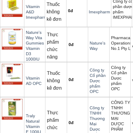
Công ty cổ
Thuốc
phần dượ
Vitamin
0
đ
không
phẩm
A&D
Imexpharm
IMEXPHA
Imexpharm
kê đơn
Nature's
Thực
Pharmacar
Way Vita
phẩm
Operations
Gummies
Nature's
0
đ
No.1 Pty Lt
Vitamin
Way
chức
D3
năng
1000IU
Công ty
Công ty
Cổ phần
Thuốc
Cổ phần
Dược
Vitamin
0
đ
không
Dược
phẩm
AD OPC
phẩm
kê đơn
OPC
OPC
CÔNG TY
TNHH
Công ty
Thực
THƯƠNG
TNHH
Traly
MẠI
Thương
phẩm
Natural
0
đ
DƯỢC
Mại
Vitamin
chức
PHẨM
Dược
E 100IU