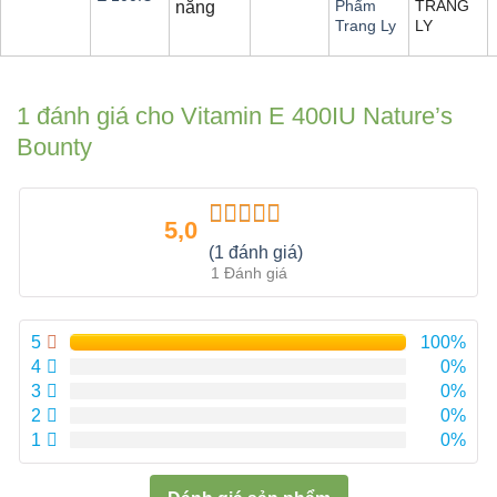
TRANG
Phẩm
năng
LY
Trang Ly
1 đánh giá cho
Vitamin E 400IU Nature’s
Bounty
5,0
Được xếp
(1 đánh giá)
hạng
5.00
5
1 Đánh giá
sao
5
100%
4
0%
3
0%
2
0%
1
0%