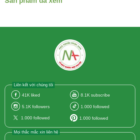
Sản phẩm đã xem
Liên kết với chúng tôi
41K
liked
8.1K
subscribe
5.1K
followers
1.000
followed
1.000
followed
1.000
followed
Mọi thắc mắc xin liên hệ