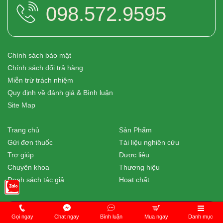
098.572.9595
Chính sách bảo mật
Chính sách đổi trả hàng
Miễn trừ trách nhiệm
Quy định về đánh giá & Bình luận
Site Map
Trang chủ
Sản Phẩm
Gửi đơn thuốc
Tài liệu nghiên cứu
Trợ giúp
Dược liệu
Chuyên khoa
Thương hiệu
Danh sách tác giả
Hoạt chất
* Mọi thông tin chúng tôi cung cấp trên website được tổng hợp từ nhiều nguồn
Gọi ngay
Chat ngay
Bình luận
Mua ngay
Danh mục
trên internet, chỉ mang tính chất tham khảo. Các thực phẩm chức năng không