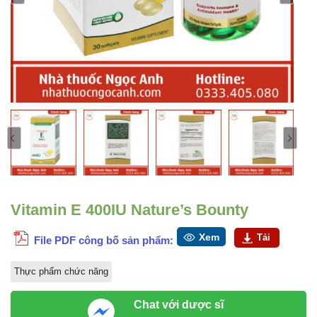
Vitamin E 400IU Nature’s Bounty
Xem
Tải
File PDF công bố sản phẩm:
Thực phẩm chức năng
Chat với dược sĩ