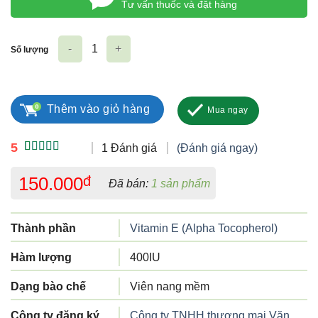
Tư vấn thuốc và đặt hàng
Số lượng
Vitamin E 400IU Nature's Bounty số lượng
Thêm vào giỏ hàng
Mua ngay
5
1 Đánh giá
(Đánh giá ngay)
5.00
1
trên 5
dựa trên
150.000
đ
Đã bán:
1 sản phẩm
đánh giá
Thành phần
Vitamin E (Alpha Tocopherol)
Hàm lượng
400IU
Dạng bào chế
Viên nang mềm
Công ty đăng ký
Công ty TNHH thương mại Văn