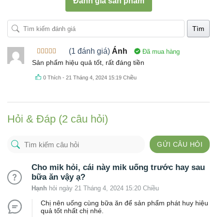
Đánh giá sản phẩm
Tìm
(1 đánh giá)
Ánh
Đã mua hàng
Được xếp
Sản phẩm hiệu quả tốt, rất đáng tiền
hạng
5
5
sao
0
Thích
-
21 Tháng 4, 2024 15:19 Chiều
Hỏi & Đáp (2 câu hỏi)
GỬI CÂU HỎI
Cho mik hỏi, cái này mik uống trước hay sau
bữa ăn vậy ạ?
Hạnh
hỏi ngày 21 Tháng 4, 2024 15:20 Chiều
Chị nên uống cùng bữa ăn để sản phẩm phát huy hiệu
quả tốt nhất chị nhé.