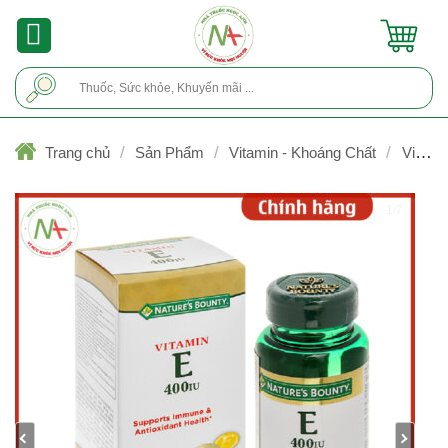
Skip
to
content
Tìm
kiếm:
/
/
/
Trang chủ
Sản Phẩm
Vitamin - Khoáng Chất
Vitami
A, D & E
1/7