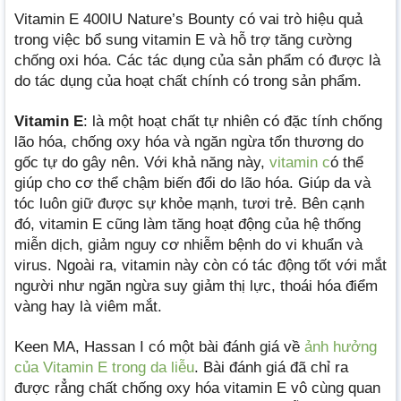
Vitamin E 400IU Nature’s Bounty có vai trò hiệu quả
trong việc bổ sung vitamin E và hỗ trợ tăng cường
chống oxi hóa. Các tác dụng của sản phẩm có được là
do tác dụng của hoạt chất chính có trong sản phẩm.
Vitamin E
: là một hoạt chất tự nhiên có đặc tính chống
lão hóa, chống oxy hóa và ngăn ngừa tổn thương do
gốc tự do gây nên. Với khả năng này,
vitamin c
ó thể
giúp cho cơ thể chậm biến đổi do lão hóa. Giúp da và
tóc luôn giữ được sự khỏe mạnh, tươi trẻ. Bên cạnh
đó, vitamin E cũng làm tăng hoạt động của hệ thống
miễn dịch, giảm nguy cơ nhiễm bệnh do vi khuẩn và
virus. Ngoài ra, vitamin này còn có tác động tốt với mắt
người như ngăn ngừa suy giảm thị lực, thoái hóa điểm
vàng hay là viêm mắt.
Keen MA, Hassan I có một bài đánh giá về
ảnh hưởng
của Vitamin E trong da liễu
. Bài đánh giá đã chỉ ra
được rẳng chất chống oxy hóa vitamin E vô cùng quan