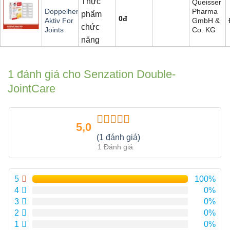
Thực
Queisser
Pharma
Doppelherz
phẩm
0
đ
GmbH &
Aktiv For
chức
Co. KG
Joints
năng
1 đánh giá cho
Senzation Double-
JointCare
5,0
Được xếp
(1 đánh giá)
hạng
5.00
5
1 Đánh giá
sao
5
100%
4
0%
3
0%
2
0%
1
0%