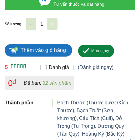
Tư vấn thuốc và đặt hàng
Số lượng
Senzation Double-JointCare số lượng
Thêm vào giỏ hàng
Mua ngay
5
1 Đánh giá
(Đánh giá ngay)
5.00
1
trên 5
dựa trên
0
đ
Đã bán:
32 sản phẩm
đánh giá
Thành phần
Bạch Thược (Thược dược/Xích
Thược)
,
Bạch Truật (Sơn
khương)
,
Cẩu Tích (Culi)
,
Đỗ
Trọng (Tư Trọng)
,
Đương Quy
(Tần Quy)
,
Hoàng Kỳ (Bắc Kỳ)
,