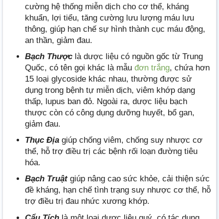
cường hệ thống miễn dịch cho cơ thể, kháng
khuẩn, lợi tiểu, tăng cường lưu lượng máu lưu
thông, giúp hạn chế sự hình thành cục máu động,
an thần, giảm đau.
Bạch Thược
là dược liệu có nguồn gốc từ Trung
Quốc, có tên gọi khác là mẫu
đơn trắng
, chứa hơn
15 loại glycoside khác nhau, thường được sử
dụng trong bệnh tự miễn dịch, viêm khớp dạng
thấp, lupus ban đỏ. Ngoài ra, dược liệu bạch
thược còn có công dụng dưỡng huyết, bổ gan,
giảm đau.
Thục Địa
giúp chống viêm, chống suy nhược cơ
thể, hỗ trợ điều trị các bệnh rối loạn đường tiêu
hóa.
Bạch Truật
giúp nâng cao sức khỏe, cải thiện sức
đề kháng, hạn chế tình trạng suy nhược cơ thể, hỗ
trợ điều trị đau nhức xương khớp.
Cẩu Tích
là một loại dược liệu quý, có tác dụng