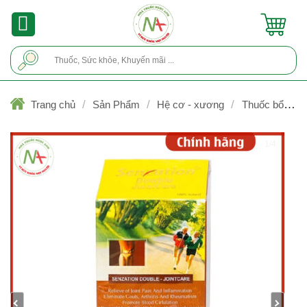
Skip
to
content
Tìm
kiếm:
/
/
/
Trang chủ
Sản Phẩm
Hệ cơ - xương
Thuốc bổ xươ
khớp
1/4