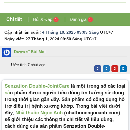
Chi tiết
Hỏi & Đáp
Đánh giá
1
1
Cập nhật lần cuối:
4 Tháng 10, 2025 09:03 Sáng
UTC+7
Ngày viết:
27 Tháng 1, 2024 09:50 Sáng
UTC+7
Dược sĩ Bùi Mai
Ước tính 7 phút đọc
Senzation Double-JointCare
là một trong số các loại
sả
n phẩm được người tiêu dùng tin tưởng sử dụng
trong thời gian gần đây. Sản phẩm có công dụng hỗ
trợ điều trị bệnh xương khớp. Trong bài viết dưới
đây,
Nhà thuốc Ngọc Anh
(nhathuocngocanh.com)
sẽ giới thiệu các thông tin chi tiết về liều dùng,
cách dùng của sản phẩm Senzation Double-