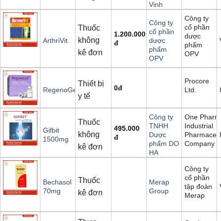
Vinh
Công ty
Công ty
cổ phần
Thuốc
cổ phần
1.200.000
dược
không
ArthriVit
dược
đ
phẩm
phẩm
kê đơn
OPV
OPV
Procore
Thiết bị
0
đ
Ltd.
RegenoGel
y tế
One Pharm
Công ty
Thuốc
Industrial
TNHH
495.000
Gifbit
không
Pharmaceut
Dược
đ
1500mg
Company S
phẩm DO
kê đơn
HA
Công ty
cổ phần
Thuốc
Bechasol
Merap
tập đoàn
70mg
Group
kê đơn
Merap