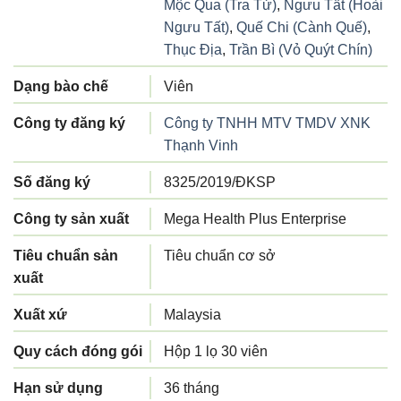
Mộc Qua (Tra Tử)
,
Ngưu Tất (Hoài
Ngưu Tất)
,
Quế Chi (Cành Quế)
,
Thục Địa
,
Trần Bì (Vỏ Quýt Chín)
Dạng bào chế
Viên
Công ty đăng ký
Công ty TNHH MTV TMDV XNK
Thạnh Vinh
Số đăng ký
8325/2019/ĐKSP
Công ty sản xuất
Mega Health Plus Enterprise
Tiêu chuẩn sản
Tiêu chuẩn cơ sở
xuất
Xuất xứ
Malaysia
Quy cách đóng gói
Hộp 1 lọ 30 viên
Hạn sử dụng
36 tháng