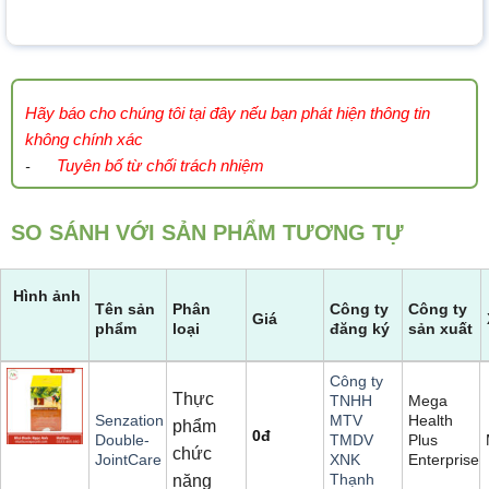
Hãy báo cho chúng tôi tại đây nếu bạn phát hiện thông tin
không chính xác
Tuyên bố từ chối trách nhiệm
-
SO SÁNH VỚI SẢN PHẨM TƯƠNG TỰ
Hình ảnh
Tên sản
Phân
Công ty
Công ty
Giá
phẩm
loại
đăng ký
sản xuất
Công ty
Thực
Mega
TNHH
Health
Senzation
MTV
phẩm
0
đ
Plus
Double-
TMDV
chức
Enterprise
JointCare
XNK
Thạnh
năng