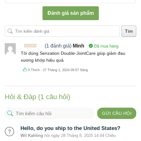
Đánh giá sản phẩm
Tìm
(1 đánh giá)
Minh
Đã mua hàng
Được xếp
Tôi dùng Senzation Double-JointCare giúp giảm đau
hạng
5
5
xương khớp hiệu quả
sao
0
Thích
-
27 Tháng 1, 2024 09:57 Sáng
Hỏi & Đáp (1 câu hỏi)
GỬI CÂU HỎI
Hello, do you ship to the United States?
Wil Kahling
hỏi ngày 28 Tháng 8, 2025 14:44 Chiều