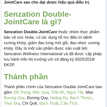
JointCare sao cho đạt được hiệu quả điều trị.
Senzation Double-
JointCare là gì?
Senzation Double-JointCare
thuộc nhóm thực phẩm
bảo vệ sức khỏe, có tác dụng hỗ trợ điều trị bệnh
xương khớp, giảm đau lưng mỏi gối, đau nhức xương
khớp. Đây là một sản phẩm được sản xuất bởi
Senzation Wellness International và đã được cấp phép
lưu hành trên thị trường với số đăng ký 8325/2019/
ĐKSP.
Thành phần
Thành phần chính của Senzation Double-JointCare bao
gồm:
Đỗ Trọng
,
Mộc Qua
,
Trần Bì
,
Ngưu Tất
, Mao
Đương Quy
, Đương Quy,
Hoàng Kỳ
,
Bạch Thược
,
Thục Địa
, Chi Quế,
Bạch Truật
,
Cẩu Tích
.