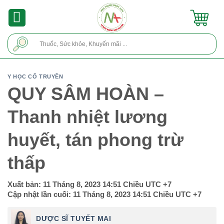
Skip
to
content
Tìm
kiếm:
Y HỌC CỔ TRUYỀN
QUY SÂM HOÀN –
Thanh nhiệt lương
huyết, tán phong trừ
thấp
Xuất bản:
11 Tháng 8, 2023 14:51 Chiều
UTC +7
Cập nhật lần cuối:
11 Tháng 8, 2023 14:51 Chiều
UTC +7
DƯỢC SĨ TUYẾT MAI