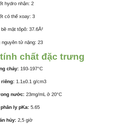
ết hydro nhận: 2
ết có thể xoay: 3
 bề mặt tôpô: 37.6Å²
 nguyên tử nặng: 23
tính chất đặc trưng
ng chảy:
193-197°C
 riêng:
1.1±0.1 g/cm3
trong nước:
23mg/mL ở 20°C
 phân ly pKa:
5.65
bán hủy:
2,5 giờ