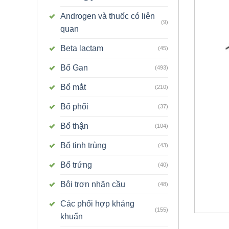
Androgen và thuốc có liên
(9)
quan
Beta lactam
(45)
Bổ Gan
(493)
Bổ mắt
(210)
Bổ phổi
(37)
Bổ thận
(104)
Bổ tinh trùng
(43)
Bổ trứng
(40)
Bôi trơn nhãn cầu
(48)
Các phối hợp kháng
(155)
khuẩn