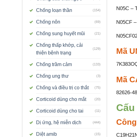
N05C – T
Chống loạn thần
(154)
Chống nôn
N05CF – 
(69)
Chống sung huyết mũi
(21)
N05CF02
Chống thấp khớp, cải
Mã UN
(129)
thiện bệnh trạng
7K383OQ
Chống trầm cảm
(133)
Chống ung thư
(3)
Mã C
Chống và điều trị co thắt
(75)
82626-48
Corticoid dùng cho mắt
(20)
Cấu 
Corticoid dùng cho tai
(11)
Công
Dị ứng, hệ miễn dịch
(444)
Diệt amib
C19H21
(15)