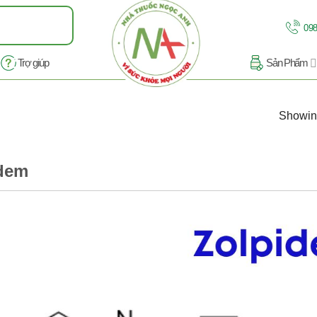
098
Trợ giúp
Sản Phẩm
Showing
dem