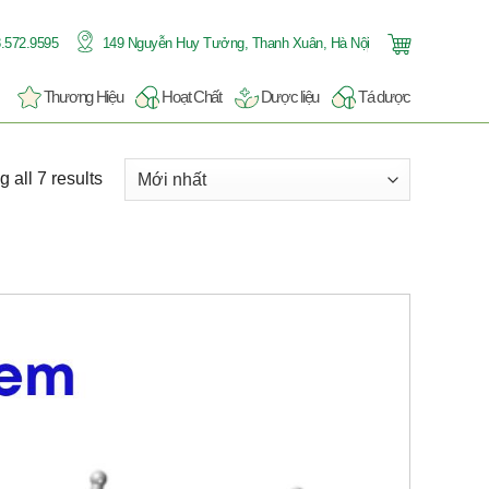
.572.9595
149 Nguyễn Huy Tưởng, Thanh Xuân, Hà Nội
Thương Hiệu
Hoạt Chất
Dược liệu
Tá dược
 all 7 results