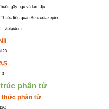
huốc gây ngủ và làm dịu
Thuốc liên quan Benzodiazepine
 – Zolpidem
II
I23
AS
-0
trúc phân tử
 thức phân tử
N3O