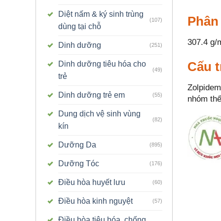
Diệt nấm & ký sinh trùng
Phân
(107)
dùng tại chỗ
307.4 g/
Dinh dưỡng
(251)
Cấu t
Dinh dưỡng tiêu hóa cho
(49)
trẻ
Zolpidem 
Dinh dưỡng trẻ em
(55)
nhóm thế 
Dung dịch vệ sinh vùng
(82)
kín
Dưỡng Da
(895)
Dưỡng Tóc
(176)
Điều hòa huyết lưu
(60)
Điều hòa kinh nguyệt
(57)
Điều hòa tiêu hóa, chống