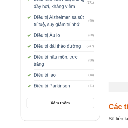
(171)
đầy hơi, kháng viêm
Điều trị Alzheimer, sa sút
(49)
trí tuệ, suy giảm trí nhớ
Điều trị Âu lo
(60)
Điều trị đái tháo đường
(247)
Điều trị hậu môn, trực
(58)
tràng
Điều trị lao
(10)
Điều trị Parkinson
(41)
Xêm thêm
Các t
Số liên k