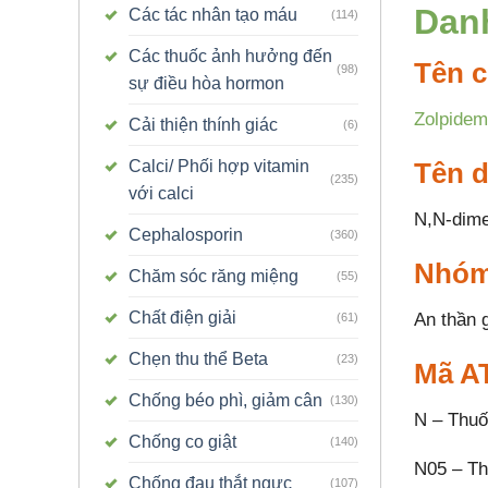
Dan
Các tác nhân tạo máu
(114)
Các thuốc ảnh hưởng đến
Tên c
(98)
sự điều hòa hormon
Zolpidem
Cải thiện thính giác
(6)
Tên 
Calci/ Phối hợp vitamin
(235)
với calci
N,N-dime
Cephalosporin
(360)
Nhóm
Chăm sóc răng miệng
(55)
Chất điện giải
An thần 
(61)
Chẹn thu thể Beta
(23)
Mã A
Chống béo phì, giảm cân
(130)
N – Thuố
Chống co giật
(140)
N05 – Th
Chống đau thắt ngực
(107)