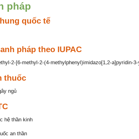
h pháp
hung quốc tế
danh pháp theo IUPAC
thyl-2-[6-methyl-2-(4-methylphenyl)imidazo[1,2-a]pyridin-3-
 thuốc
gây ngủ
TC
c hệ thần kinh
uốc an thần