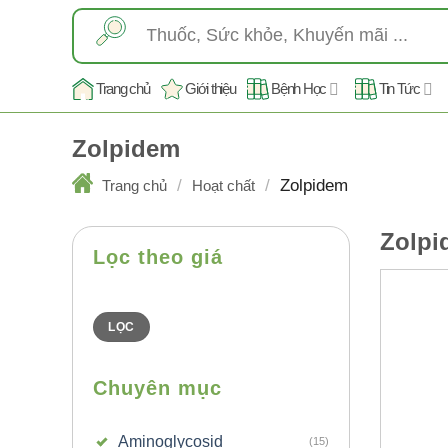
Skip
Tìm
to
kiếm:
content
Trang chủ
Giới thiệu
Bệnh Học
Tin Tức
Zolpidem
/
/
Zolpidem
Trang chủ
Hoạt chất
Zolpi
Lọc theo giá
Giá
Giá
thấp
cao
nhất
nhất
LỌC
Chuyên mục
Aminoglycosid
(15)