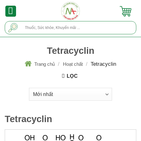
Skip
to
content
Tìm
kiếm:
Tetracyclin
/
/
Tetracyclin
Trang chủ
Hoạt chất
LỌC
Tetracyclin