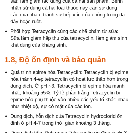
sắt: làm giảm tác dụng của cả hai sản phẩm. Bệnh
nhân sử dụng cả hai loại thuốc này cần sử dụng
cách xa nhau, tránh sự tiếp xúc của chúng trong dạ
dày hoặc ruột.
Phối hợp Tetracyclin cùng các chế phẩm từ sữa:
Sữa làm giảm hấp thu của tetracyclin, làm giảm sinh
khả dụng của kháng sinh.
1.8, Ðộ ổn định và bảo quản
Quá trình epime hóa Tetracyclin: Tetracyclin bị epime
hóa thành 4-epitetracyclin có hoạt lực thấp hơn trong
dung dịch. Ở pH ~3, Tetracyclin bị epime hóa mạnh
nhất, khoảng 55%. Tỷ lệ phần trắng Tetracyclin bị
epime hóa phụ thuộc vào nhiều các yếu tố khác nhau
như nhiệt độ, sự có mặt của các ion.
Dung dịch, hỗn dịch của Tetracyclin hydroclorid ổn
định ở pH 4-7 trong thời gian khoảng 3 tháng,
Dung dịch tiêm tĩnh mạch Tetracyclin ổn định ở pH 3-