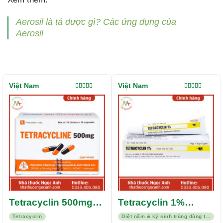
Aerosil là tá dược gì? Các ứng dụng của
Aerosil
Việt Nam
Việt Nam
Được xếp
Được xếp
hạng
5.00
5
hạng
5.00
5
sao
sao
Tetracyclin 500mg
Tetracyclin 1%
Mekophar
Vidipha
Tetracyclin
Diệt nấm & ký sinh trùng dùng tại chỗ