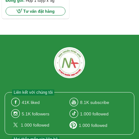
Đóng gói:
Hộp 1 tuýp x 5g
Tư vấn đặt hàng
Liên kết với chúng tôi
41K
liked
8.1K
subscribe
5.1K
followers
1.000
followed
1.000
followed
1.000
followed