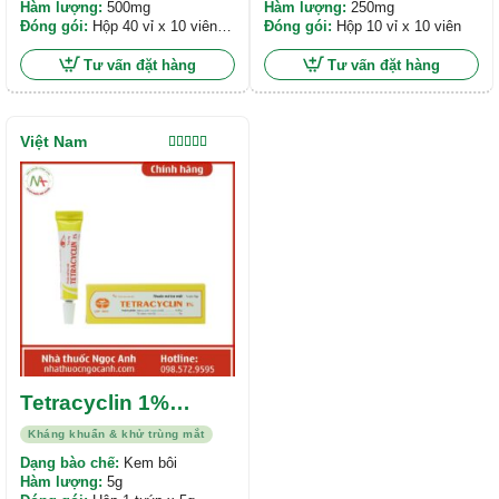
Hàm lượng:
500mg
Hàm lượng:
250mg
Đóng gói:
Hộp 40 vỉ x 10 viên
Đóng gói:
Hộp 10 vỉ x 10 viên
nang cứng
Tư vấn đặt hàng
Tư vấn đặt hàng
Việt Nam
Được xếp
hạng
5.00
5
sao
Tetracyclin 1%
Quapharco
Kháng khuẩn & khử trùng mắt
Dạng bào chế:
Kem bôi
Hàm lượng:
5g