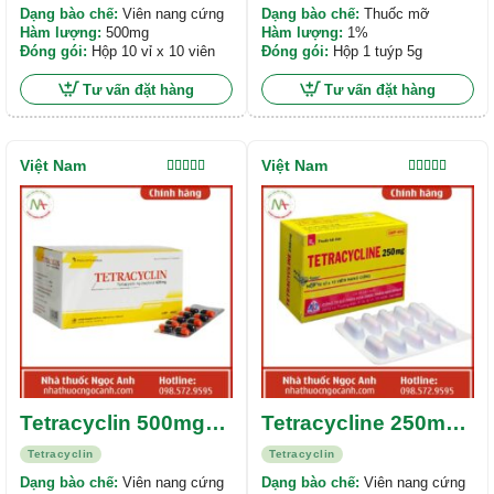
Dạng bào chế:
Viên nang cứng
Dạng bào chế:
Thuốc mỡ
Hàm lượng:
500mg
Hàm lượng:
1%
Đóng gói:
Hộp 10 vỉ x 10 viên
Đóng gói:
Hộp 1 tuýp 5g
Tư vấn đặt hàng
Tư vấn đặt hàng
Việt Nam
Việt Nam
Được xếp
Được xếp
hạng
5.00
5
hạng
5.00
5
sao
sao
Tetracyclin 500mg
Tetracycline 250mg
Hataphar
Mekophar
Tetracyclin
Tetracyclin
Dạng bào chế:
Viên nang cứng
Dạng bào chế:
Viên nang cứng