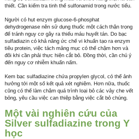
thiết. Cần kiểm tra tinh thể sulfonamid trong nước tiểu.
Người có hụt enzym glucose-6-phosphat
dehydrogenase nên sử dụng thuốc một cách thận trọng
để tránh nguy cơ gây ra thiếu máu huyết tán. Do bạc
sulfadiazin có khả năng ức chế vi khuẩn tạo ra enzym
tiêu protein, việc tách mảng mục có thể chậm hơn và
đôi khi cần phải thực hiện cắt bỏ. Đồng thời, cần chú ý
đến nguy cơ nhiễm khuẩn nấm.
Kem bạc sulfadiazine chứa propylen glycol, có thể ảnh
hưởng tới một số kết quả xét nghiệm. Hơn nữa, thuốc
cũng có thể làm chậm quá trình loại bỏ các vảy che vết
bỏng, yêu cầu việc can thiệp bằng việc cắt bỏ chúng.
Một vài nghiên cứu của
Silver sulfadiazine trong Y
học