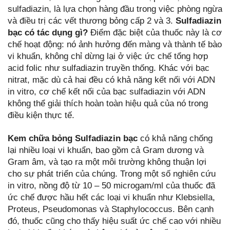
sulfadiazin, là lựa chọn hàng đầu trong việc phòng ngừa
và điều trị các vết thương bỏng cấp 2 và 3.
Sulfadiazin
bạc có tác dụng gì?
Điểm đặc biệt của thuốc này là cơ
chế hoạt động: nó ảnh hưởng đến màng và thành tế bào
vi khuẩn, không chỉ dừng lại ở việc ức chế tổng hợp
acid folic như sulfadiazin truyền thống. Khác với bạc
nitrat, mặc dù cả hai đều có khả năng kết nối với ADN
in vitro, cơ chế kết nối của bạc sulfadiazin với ADN
không thể giải thích hoàn toàn hiệu quả của nó trong
điều kiện thực tế.
Kem chữa bỏng Sulfadiazin bạc
có khả năng chống
lại nhiều loại vi khuẩn, bao gồm cả Gram dương và
Gram âm, và tạo ra một môi trường không thuận lợi
cho sự phát triển của chúng. Trong một số nghiên cứu
in vitro, nồng độ từ 10 – 50 microgam/ml của thuốc đã
ức chế được hầu hết các loại vi khuẩn như Klebsiella,
Proteus, Pseudomonas và Staphylococcus. Bên cạnh
đó, thuốc cũng cho thấy hiệu suất ức chế cao với nhiều