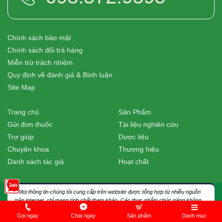
Chính sách bảo mật
Chính sách đổi trả hàng
Miễn trừ trách nhiệm
Quy định về đánh giá & Bình luận
Site Map
Trang chủ
Sản Phẩm
Gửi đơn thuốc
Tài liệu nghiên cứu
Trợ giúp
Dược liệu
Chuyên khoa
Thương hiệu
Danh sách tác giả
Hoạt chất
* Mọi thông tin chúng tôi cung cấp trên website được tổng hợp từ nhiều nguồn
trên internet, chỉ mang tính chất tham khảo. Các thực phẩm chức năng không
phải là thuốc và không được sử dụng với mục đích thay thế thuốc chữa bệnh.
Gọi ngay
Chat ngay
Sản phẩm
Danh mục
Bệnh nhân cần thực hiện đúng hướng dẫn điều trị của các bác sĩ hay dược sĩ