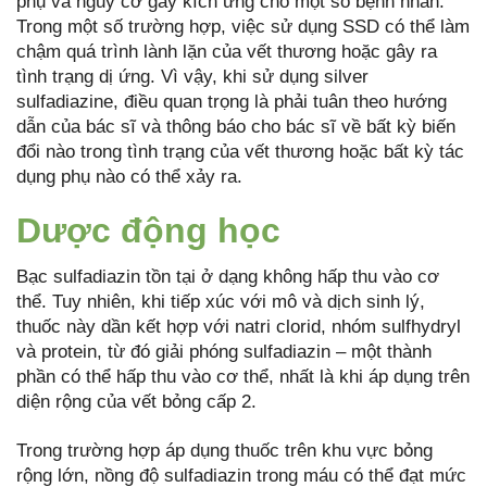
phụ và nguy cơ gây kích ứng cho một số bệnh nhân.
Trong một số trường hợp, việc sử dụng SSD có thể làm
chậm quá trình lành lặn của vết thương hoặc gây ra
tình trạng dị ứng. Vì vậy, khi sử dụng silver
sulfadiazine, điều quan trọng là phải tuân theo hướng
dẫn của bác sĩ và thông báo cho bác sĩ về bất kỳ biến
đổi nào trong tình trạng của vết thương hoặc bất kỳ tác
dụng phụ nào có thể xảy ra.
Dược động học
Bạc sulfadiazin tồn tại ở dạng không hấp thu vào cơ
thể. Tuy nhiên, khi tiếp xúc với mô và dịch sinh lý,
thuốc này dần kết hợp với natri clorid, nhóm sulfhydryl
và protein, từ đó giải phóng sulfadiazin – một thành
phần có thể hấp thu vào cơ thể, nhất là khi áp dụng trên
diện rộng của vết bỏng cấp 2.
Trong trường hợp áp dụng thuốc trên khu vực bỏng
rộng lớn, nồng độ sulfadiazin trong máu có thể đạt mức