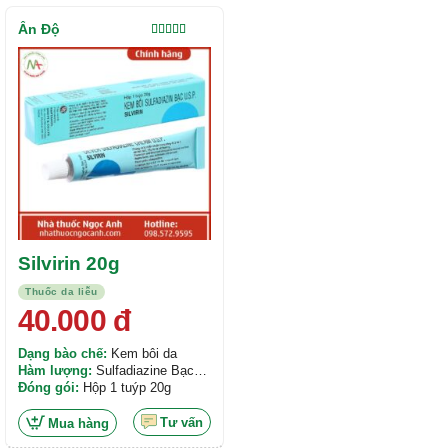
Ấn Độ
Được xếp
hạng
5.00
5
sao
Silvirin 20g
Thuốc da liễu
40.000
đ
Dạng bào chế:
Kem bôi da
Hàm lượng:
Sulfadiazine Bạc
Đóng gói:
U.S.P - 1% tl/tl
Hộp 1 tuýp 20g
Tư vấn
Mua hàng