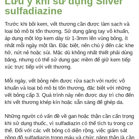
Lưu ý khi sử dụng Silver
sulfadiazine
Trước khi bôi kem, vết thương cần được làm sạch và
loại bỏ mô bị tổn thương. Sử dụng găng tay vô khuẩn,
áp dụng một lớp kem dày từ 1-3mm lên vùng bỏng, ít
nhất mỗi ngày một lần. Đặc biệt, nên chú ý đến các khe
hở, nứt nẻ hoặc sùi. Mặc dù không nhất thiết phải dùng
băng, nhưng có thể sử dụng gạc mềm để giữ kem tiếp
xúc trực tiếp với vết thương.
Mỗi ngày, vết bỏng nên được rửa sạch với nước vô
khuẩn và loại bỏ mô bị tổn thương, đặc biệt với những
vết bỏng cấp 3. Quá trình này nên được duy trì cho đến
khi vết thương khép kín hoặc sẵn sàng để ghép da.
Những người có vấn đề về gan hoặc thận cần cẩn trọng
khi sử dụng thuốc, vì sulfadiazin có thể tích tụ trong cơ
thể. Đối với các vết bỏng có diện rộng, việc giám sát
nồng độ sulfadiazin trong máu và chức năng thận là cần