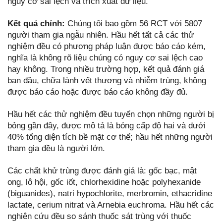
nguy cơ sai lệch và trích xuất dữ liệu.
Kết quả chính:
Chúng tôi bao gồm 56 RCT với 5807
người tham gia ngẫu nhiên. Hầu hết tất cả các thử
nghiệm đều có phương pháp luận được báo cáo kém,
nghĩa là không rõ liệu chúng có nguy cơ sai lệch cao
hay không. Trong nhiều trường hợp, kết quả đánh giá
ban đầu, chữa lành vết thương và nhiễm trùng, không
được báo cáo hoặc được báo cáo không đầy đủ.
Hầu hết các thử nghiệm đều tuyển chọn những người bị
bỏng gần đây, được mô tả là bỏng cấp độ hai và dưới
40% tổng diện tích bề mặt cơ thể; hầu hết những người
tham gia đều là người lớn.
Các chất khử trùng được đánh giá là: gốc bạc, mật
ong, lô hội, gốc iốt, chlorhexidine hoặc polyhexanide
(biguanides), natri hypochlorite, merbromin, ethacridine
lactate, cerium nitrat và Arnebia euchroma. Hầu hết các
nghiên cứu đều so sánh thuốc sát trùng với thuốc