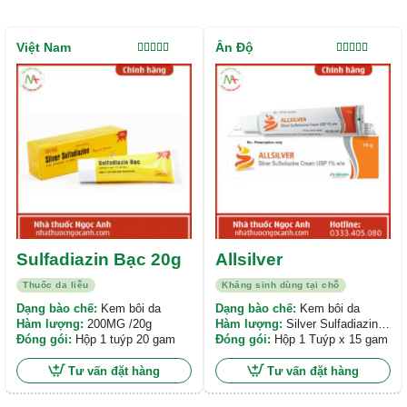
Việt Nam
Ấn Độ
Được xếp
Được xếp
hạng
5.00
5
hạng
5.00
5
sao
sao
Sulfadiazin Bạc 20g
Allsilver
Thuốc da liễu
Kháng sinh dùng tại chỗ
Dạng bào chế:
Kem bôi da
Dạng bào chế:
Kem bôi da
Hàm lượng:
200MG /20g
Hàm lượng:
Silver Sulfadiazine
Đóng gói:
Hộp 1 tuýp 20 gam
1%
Đóng gói:
Hộp 1 Tuýp x 15 gam
Tư vấn đặt hàng
Tư vấn đặt hàng