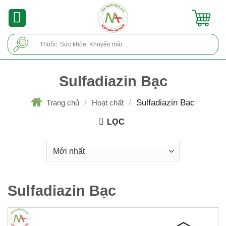
Skip
to
content
Tìm
kiếm:
Sulfadiazin Bạc
/
/
Sulfadiazin Bạc
Trang chủ
Hoạt chất
LỌC
Sulfadiazin Bạc