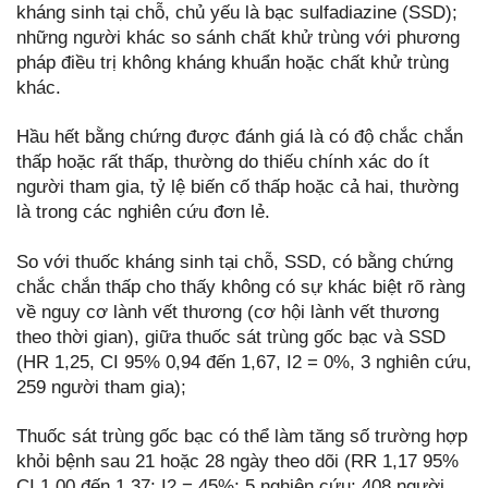
kháng sinh tại chỗ, chủ yếu là bạc sulfadiazine (SSD);
những người khác so sánh chất khử trùng với phương
pháp điều trị không kháng khuẩn hoặc chất khử trùng
khác.
Hầu hết bằng chứng được đánh giá là có độ chắc chắn
thấp hoặc rất thấp, thường do thiếu chính xác do ít
người tham gia, tỷ lệ biến cố thấp hoặc cả hai, thường
là trong các nghiên cứu đơn lẻ.
So với thuốc kháng sinh tại chỗ, SSD, có bằng chứng
chắc chắn thấp cho thấy không có sự khác biệt rõ ràng
về nguy cơ lành vết thương (cơ hội lành vết thương
theo thời gian), giữa thuốc sát trùng gốc bạc và SSD
(HR 1,25, CI 95% 0,94 đến 1,67, I2 = 0%, 3 nghiên cứu,
259 người tham gia);
Thuốc sát trùng gốc bạc có thể làm tăng số trường hợp
khỏi bệnh sau 21 hoặc 28 ngày theo dõi (RR 1,17 95%
CI 1,00 đến 1,37; I2 = 45%; 5 nghiên cứu; 408 người