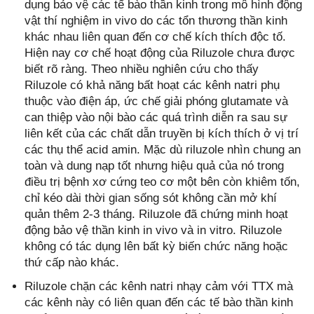
dụng bảo vệ các tế bào thần kinh trong mô hình động
vật thí nghiệm in vivo do các tổn thương thần kinh
khác nhau liên quan đến cơ chế kích thích độc tố.
Hiện nay cơ chế hoạt động của Riluzole chưa được
biết rõ ràng. Theo nhiều nghiên cứu cho thấy
Riluzole có khả năng bất hoạt các kênh natri phụ
thuộc vào điện áp, ức chế giải phóng glutamate và
can thiệp vào nội bào các quá trình diễn ra sau sự
liên kết của các chất dẫn truyền bị kích thích ở vị trí
các thụ thể acid amin. Mặc dù riluzole nhìn chung an
toàn và dung nạp tốt nhưng hiệu quả của nó trong
điều trị bệnh xơ cứng teo cơ một bên còn khiêm tốn,
chỉ kéo dài thời gian sống sót không cần mở khí
quản thêm 2-3 tháng. Riluzole đã chứng minh hoạt
động bảo vệ thần kinh in vivo và in vitro. Riluzole
không có tác dụng lên bất kỳ biến chức năng hoặc
thứ cấp nào khác.
Riluzole chặn các kênh natri nhạy cảm với TTX mà
các kênh này có liên quan đến các tế bào thần kinh