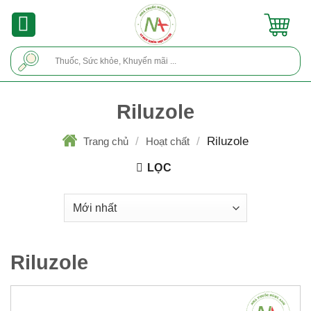
Skip
to
content
Tìm
kiếm:
Riluzole
/
/
Riluzole
Trang chủ
Hoạt chất
LỌC
Riluzole