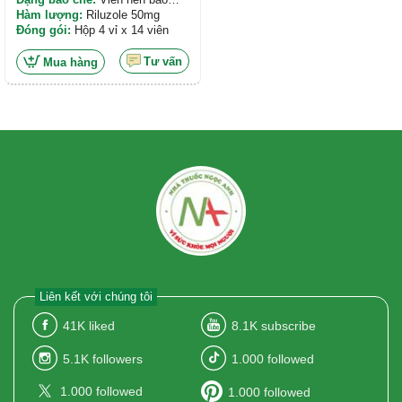
phim
Hàm lượng:
Riluzole 50mg
Đóng gói:
Hộp 4 vỉ x 14 viên
Tư vấn
Mua hàng
Liên kết với chúng tôi
41K
liked
8.1K
subscribe
5.1K
followers
1.000
followed
1.000
followed
1.000
followed