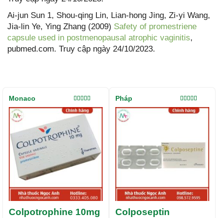
Ai-jun Sun 1, Shou-qing Lin, Lian-hong Jing, Zi-yi Wang,
Jia-lin Ye, Ying Zhang (2009)
Safety of promestriene
capsule used in postmenopausal atrophic vaginitis
,
pubmed.com. Truy cập ngày 24/10/2023.
Monaco
Pháp
Được xếp
Được xếp
hạng
5.00
5
hạng
5.00
5
sao
sao
Colpotrophine 10mg
Colposeptin