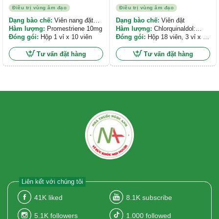
Điều trị vùng âm đạo
Điều trị vùng âm đạo
Dạng bào chế:
Viên nang đặt
Dạng bào chế:
Viên đặt
âm đạo
Hàm lượng:
Promestriene 10mg
Hàm lượng:
Chlorquinaldol:
Đóng gói:
Hộp 1 vỉ x 10 viên
200mg, Promestriene: 10mg
Đóng gói:
Hộp 18 viên, 3 vỉ x 6
viên
Tư vấn đặt hàng
Tư vấn đặt hàng
Liên kết với chúng tôi
41K
liked
8.1K
subscribe
5.1K
followers
1.000
followed