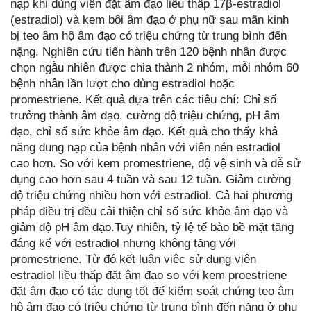
nạp khi dùng viên đặt âm đạo liều thấp 17β-estradiol
(estradiol) và kem bôi âm đạo ở phụ nữ sau mãn kinh
bị teo âm hộ âm đạo có triệu chứng từ trung bình đến
nặng. Nghiên cứu tiến hành trên 120 bệnh nhân được
chọn ngẫu nhiên được chia thành 2 nhóm, mỗi nhóm 60
bệnh nhân lần lượt cho dùng estradiol hoặc
promestriene. Kết quả dựa trên các tiêu chí: Chỉ số
trưởng thành âm đạo, cường độ triệu chứng, pH âm
đạo, chỉ số sức khỏe âm đạo. Kết quả cho thấy khả
năng dung nạp của bệnh nhân với viên nén estradiol
cao hơn. So với kem promestriene, độ vệ sinh và dễ sử
dụng cao hơn sau 4 tuần và sau 12 tuần. Giảm cường
độ triệu chứng nhiều hơn với estradiol. Cả hai phương
pháp điều trị đều cải thiện chỉ số sức khỏe âm đạo và
giảm độ pH âm đạo.Tuy nhiên, tỷ lệ tế bào bề mặt tăng
đáng kể với estradiol nhưng không tăng với
promestriene. Từ đó kết luận việc sử dụng viên
estradiol liều thấp đặt âm đạo so với kem proestriene
đặt âm đạo có tác dụng tốt để kiểm soát chứng teo âm
hộ âm đạo có triệu chứng từ trung bình đến nặng ở phụ