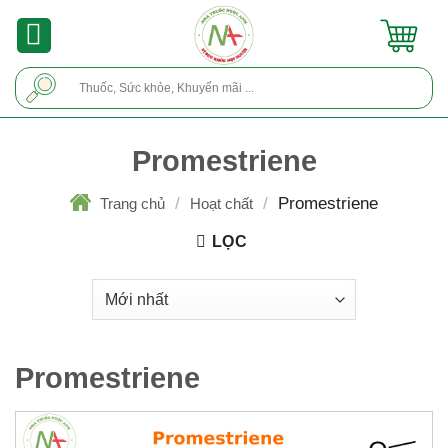
Skip
to
content
Tìm
kiếm:
Promestriene
/
/
Promestriene
Trang chủ
Hoạt chất
LỌC
Promestriene