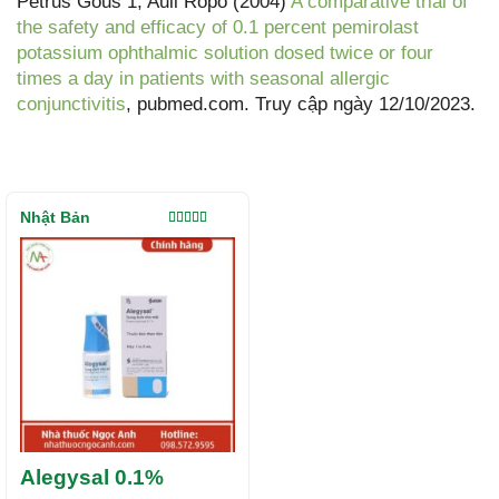
Petrus Gous 1, Auli Ropo (2004)
A comparative trial of
the safety and efficacy of 0.1 percent pemirolast
potassium ophthalmic solution dosed twice or four
times a day in patients with seasonal allergic
conjunctivitis
, pubmed.com. Truy cập ngày 12/10/2023.
Nhật Bản
Được xếp
hạng
5.00
5
sao
Alegysal 0.1%