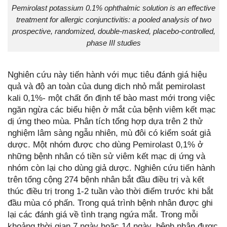
Pemirolast potassium 0.1% ophthalmic solution is an effective
treatment for allergic conjunctivitis: a pooled analysis of two
prospective, randomized, double-masked, placebo-controlled,
phase III studies
Nghiên cứu này tiến hành với mục tiêu đánh giá hiệu
quả và độ an toàn của dung dịch nhỏ mắt pemirolast
kali 0,1%- một chất ổn định tế bào mast mới trong việc
ngăn ngừa các biểu hiện ở mắt của bệnh viêm kết mạc
dị ứng theo mùa. Phân tích tổng hợp dựa trên 2 thử
nghiệm lâm sàng ngẫu nhiên, mù đôi có kiểm soát giả
dược. Một nhóm được cho dùng Pemirolast 0,1% ở
những bệnh nhân có tiền sử viêm kết mạc dị ứng và
nhóm còn lại cho dùng giả dược. Nghiên cứu tiến hành
trên tổng cộng 274 bệnh nhân bắt đầu điều trị và kết
thúc điều trị trong 1-2 tuần vào thời điểm trước khi bắt
đầu mùa có phấn. Trong quá trình bệnh nhân được ghi
lại các đánh giá về tình trạng ngứa mắt. Trong mỗi
khoảng thời gian 7 ngày hoặc 14 ngày, bệnh nhân được