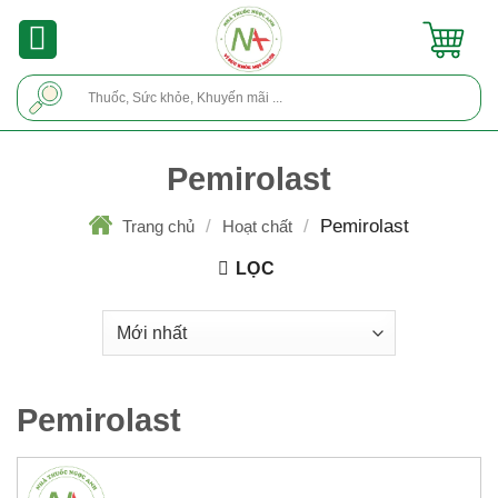
Skip
to
content
Tìm
kiếm:
Pemirolast
/
/
Pemirolast
Trang chủ
Hoạt chất
LỌC
Pemirolast