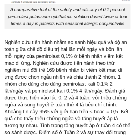
A comparative trial of the safety and efficacy of 0.1 percent
pemirolast potassium ophthalmic solution dosed twice or four
times a day in patients with seasonal allergic conjunctivitis
Nghiên cứu tiến hành nhằm so sánh hiệu quả và độ an
toàn giữa chế độ điều trị hai lần mỗi ngày và bốn lần
mỗi ngày của pemirolast 0,1% ở bệnh nhân viêm kết
mạc dị ứng. Nghiên cứu được tiến hành theo thử
nghiệm mù đôi trê 169 bệnh nhân bị viêm kết mạc dị
ứng được chọn ngẫu nhiên và chia thành 2 nhóm, 1
nhóm cho dùng cho dùng pemirolast kali 0,1% 2
lần/ngày và pemirolast kali 0,1% 4 lần/ngày. Đánh giá
được thực hiện vào lúc 0, 2 và 4 tuần, với triệu chứng
ngứa và sung huyết ở tuần thứ 4 là tiêu chí chính.
Khoảng tin cậy 95% với giới hạn trên < hoặc = 0,5. Kết
quả cho thấy triệu chứng ngứa và tăng huyết áp là
tương tự nhau. Tình trạng tăng huyết áp ở tuần 4 có thể
so sánh được. Điểm số ở Tuần 2 và sự thay đổi trung