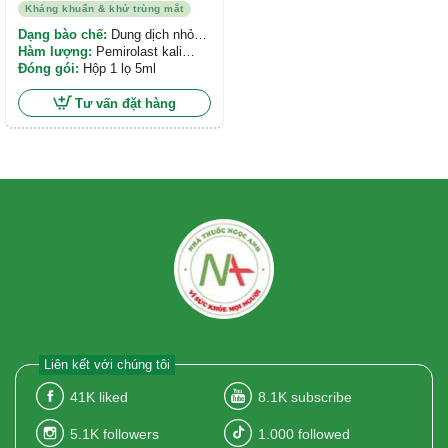
Kháng khuẩn & khử trùng mắt
Dạng bào chế:
Dung dịch nhỏ
mắt
Hàm lượng:
Pemirolast kali
1mg/ml
Đóng gói:
Hộp 1 lọ 5ml
Tư vấn đặt hàng
Liên kết với chúng tôi
41K
liked
8.1K
subscribe
5.1K
followers
1.000
followed