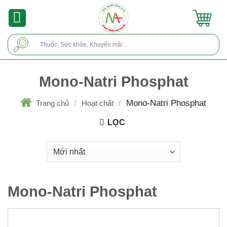
Skip
to
content
Tìm
kiếm:
Mono-Natri Phosphat
/
/
Mono-Natri Phosphat
Trang chủ
Hoạt chất
LỌC
Mono-Natri Phosphat