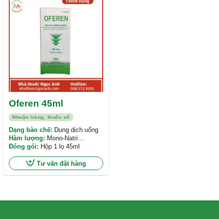
hạng
5.00
5
sao
Oferen 45ml
Nhuận tràng, thuốc xổ
Dạng bào chế:
Dung dịch uống
Hàm lượng:
Mono-Natri
Phosphat: 0,4766 g/5ml, Dinatri
Đóng gói:
Hộp 1 lọ 45ml
Phosphat: 0,4766 g/5ml
Tư vấn đặt hàng