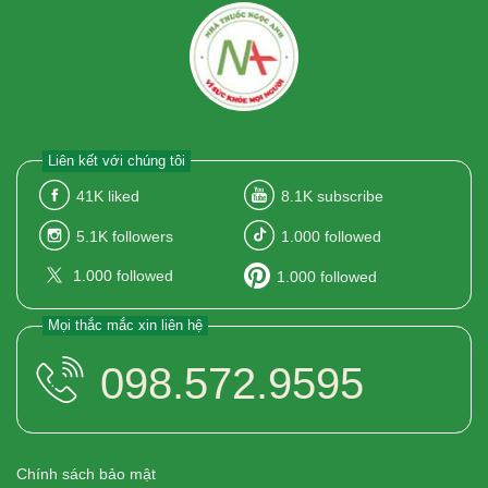
Liên kết với chúng tôi
41K
liked
8.1K
subscribe
5.1K
followers
1.000
followed
1.000
followed
1.000
followed
Mọi thắc mắc xin liên hệ
098.572.9595
Chính sách bảo mật