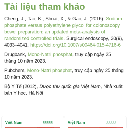
Tài liệu tham khảo
Cheng, J., Tao, K., Shuai, X., & Gao, J. (2016).
Sodium
phosphate versus polyethylene glycol for colonoscopy
bowel preparation: an updated meta-analysis of
randomized controlled trials
. Surgical endoscopy, 30(9),
4033–4041.
https://doi.org/10.1007/s00464-015-4716-6
Drugbank,
Mono-Natri phosphat
, truy cập ngày 25
tháng 10 năm 2023.
Pubchem,
Mono-Natri phosphat
, truy cập ngày 25 tháng
10 năm 2023.
Bộ Y Tế (2012),
Dược thư quốc gia Việt Nam
, Nhà xuất
bản Y học, Hà Nội
Việt Nam
Việt Nam
Được xếp
Được xếp