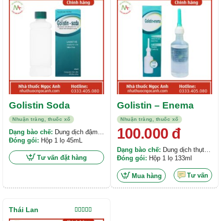
hạng
5.00
5
hạng
5.00
5
sao
sao
Golistin Soda
Golistin – Enema
Nhuận tràng, thuốc xổ
Nhuận tràng, thuốc xổ
100.000
đ
Dạng bào chế:
Dung dịch đậm
đặc để pha uống
Đóng gói:
Hộp 1 lọ 45mL
Dạng bào chế:
Dung dịch thụt
Tư vấn đặt hàng
trực tràng
Đóng gói:
Hộp 1 lọ 133ml
Tư vấn
Mua hàng
Thái Lan
Được xếp