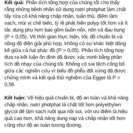
Kết quả:
Phân tích tổng hợp của chúng tôi cho thấy
rằng những bệnh nhân sử dụng natri photphat làm chất
tẩy rửa có khả năng chấp nhận, tuân thủ, điểm làm
sạch, mùi vị chế biến, tỷ lệ phát hiện polyp tốt hơn và ít
tác dụng phụ hơn bao gồm buồn nôn, nôn và đau bụng
(P < 0,05). Về thời gian thực hiện, tốc độ chuẩn bị và
nồng độ điện giải phù hợp, không có sự khác biệt đáng
kể giữa cả hai phác đồ (P > 0,05). Phân tích tổng hợp
đưa ra kết luận ổn định đã được xác minh bằng phân
tích độ nhạy của chúng tôi. Không có sai lệch công bố
giữa các nghiên cứu vì biểu đồ phễu đối xứng đã được
chứng minh và kết quả thử nghiệm của Egger là P =
0,56.
Kết luận:
Về hiệu quả chuẩn bị, độ an toàn và khả năng
chấp nhận, natri photphat là chất tốt hơn polyethylen
glycol để làm sạch ruột qua nội soi, với ưu điểm là hiệu
quả cao hơn, khả năng dung nạp và chấp nhận tốt hơn
cũng như độ an toàn tương đương.